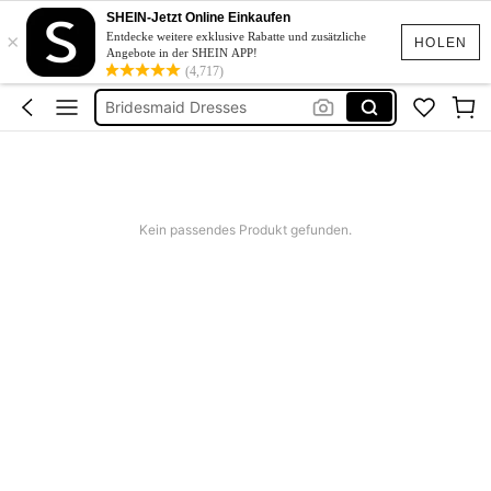
Squishies
SHEIN-Jetzt Online Einkaufen
×
Linen
Entdecke weitere exklusive Rabatte und zusätzliche
HOLEN
Angebote in der SHEIN APP!
Schwimmanzug Sport
(4,717)
Bridesmaid Dresses
Burkini
Squishies
Linen
Kein passendes Produkt gefunden.