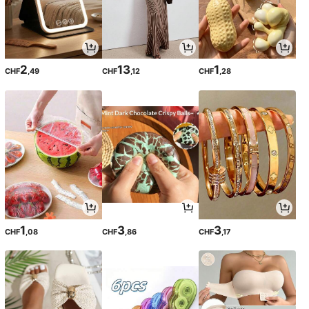
2
13
1
CHF
,49
CHF
,12
CHF
,28
1
3
3
CHF
,08
CHF
,86
CHF
,17