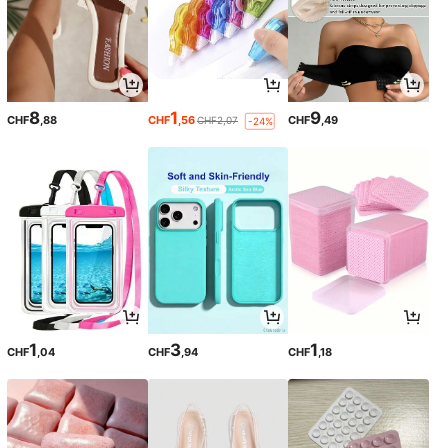
8
1
9
CHF
,88
CHF
,56
CHF
,49
CHF2,07
-24%
1
3
1
CHF
,04
CHF
,94
CHF
,18