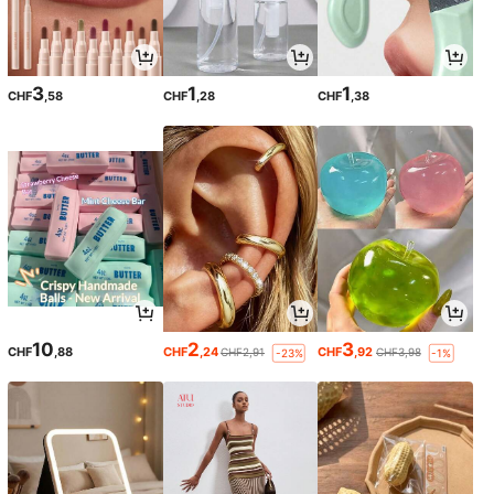
3
1
1
CHF
,58
CHF
,28
CHF
,38
10
2
3
CHF
,88
CHF
,24
CHF
,92
CHF2,91
CHF3,98
-23%
-1%