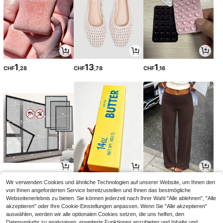
1
13
1
CHF
,28
CHF
,78
CHF
,16
3
1
14
Wir verwenden Cookies und ähnliche Technologien auf unserer Website, um Ihnen den
CHF
,95
CHF
,28
CHF
,99
CHF4,11
-3%
von Ihnen angeforderten Service bereitzustellen und Ihnen das bestmögliche
Webseitenerlebnis zu bieten. Sie können jederzeit nach Ihrer Wahl "Alle ablehnen", "Alle
akzeptieren" oder Ihre Cookie-Einstellungen anpassen. Wenn Sie "Alle akzeptieren"
auswählen, werden wir alle optionalen Cookies setzen, die uns helfen, den
Datenverkehr zu analysieren, erweiterte Funktionen anzubieten und Inhalte und