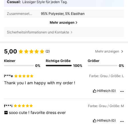
Casual:
Lässiger Style für jeden Tag.
Zusammensetzung:
95% Polyester, 5% Elasthan
Mehr anzeigen
Sicherheitsinformationen und Kontakte
5,00
(2)
Mehr anzeigen
Kleiner
Richtige Größe
Größer
0%
100%
0%
l***e
Farbe: Grau / Größe: L
Thank
you
I
am
happy
with
my
order
!
Hilfreich
(0)
f***i
Farbe: Grau / Größe: M
sooo
cute
!
favorite
dress
ever
Hilfreich
(0)