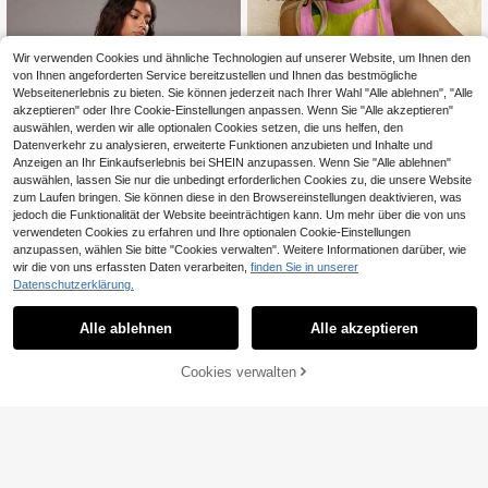
Wir verwenden Cookies und ähnliche Technologien auf unserer Website, um Ihnen den
von Ihnen angeforderten Service bereitzustellen und Ihnen das bestmögliche
Webseitenerlebnis zu bieten. Sie können jederzeit nach Ihrer Wahl "Alle ablehnen", "Alle
akzeptieren" oder Ihre Cookie-Einstellungen anpassen. Wenn Sie "Alle akzeptieren"
auswählen, werden wir alle optionalen Cookies setzen, die uns helfen, den
Datenverkehr zu analysieren, erweiterte Funktionen anzubieten und Inhalte und
Anzeigen an Ihr Einkaufserlebnis bei SHEIN anzupassen. Wenn Sie "Alle ablehnen"
auswählen, lassen Sie nur die unbedingt erforderlichen Cookies zu, die unsere Website
zum Laufen bringen. Sie können diese in den Browsereinstellungen deaktivieren, was
jedoch die Funktionalität der Website beeinträchtigen kann. Um mehr über die von uns
verwendeten Cookies zu erfahren und Ihre optionalen Cookie-Einstellungen
anzupassen, wählen Sie bitte "Cookies verwalten". Weitere Informationen darüber, wie
wir die von uns erfassten Daten verarbeiten,
finden Sie in unserer
10
Datenschutzerklärung.
#Kragenkleid
Vaclyn
TRNVIE Sommer V-Ausschnitt Stric
Vaclyn Ärmellose, locker sitzende L
Alle ablehnen
Alle akzeptieren
k Patchwork gestreiftes Kurzarm 2-
ässig Sommerkleid mit Kontrastfarb
8
11
CHF
,99
-25%
CHF11,99
CHF
,99
in-1 Design tailliertes Lässig Pendel
en
kleid mit A-Linie Minirock für Fraue
Cookies verwalten
ZUM WARENKORB HINZUFÜGEN
n