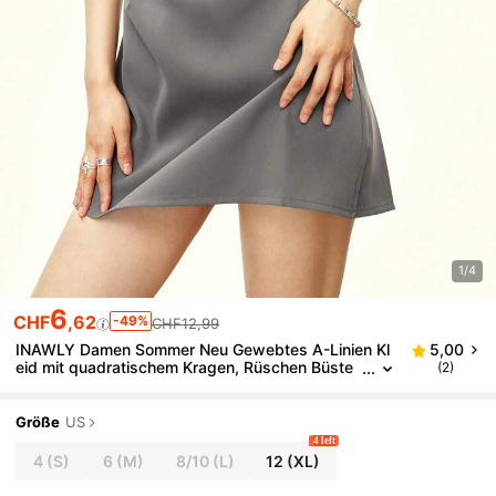
1/4
6
CHF
,62
-49%
CHF12,99
INAWLY Damen Sommer Neu Gewebtes A-Linien Kl
5,00
eid mit quadratischem Kragen, Rüschen Büste
(2)
und Falten
Größe
US
4 left
4
(S)
6
(M)
8/10
(L)
12
(XL)