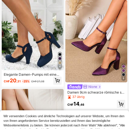
ss Formal Pendeln
4
Elegante Damen-Pumps mit einem
Riemen, Blockabsatz und niedrigem
8
20
CHF
,31
-25%
CHF27,08
Ausschnitt für Pendler und Partys
Nione
Damen 9cm schwarze römische spi
tze Zehen geschlossene Zehen Hig
37 übrig
h Heel Sandalen, Blockabsatz, Fee
14
nstil Kreuzriemen Schnalle Satinma
CHF
,46
terial
Wir verwenden Cookies und ähnliche Technologien auf unserer Website, um Ihnen den
von Ihnen angeforderten Service bereitzustellen und Ihnen das bestmögliche
Webseitenerlebnis zu bieten. Sie können jederzeit nach Ihrer Wahl "Alle ablehnen", "Alle