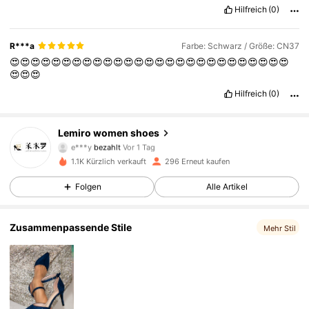
Hilfreich
(0)
R***a
Farbe: Schwarz / Größe: CN37
😍😍😍😍😍😍😍😍😍😍😍😍😍😍😍😍😍😍😍😍😍😍😍😍😍😍😍
😍😍😍
Hilfreich
(0)
Lemiro women shoes
341 Follower
4,87
e***y
bezahlt
Vor 1 Tag
1.1K Kürzlich verkauft
296 Erneut kaufen
341 Follower
4,87
Folgen
Alle Artikel
341 Follower
4,87
Zusammenpassende Stile
Mehr Stil
341 Follower
4,87
341 Follower
4,87
341 Follower
4,87