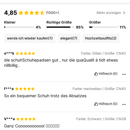
4,85
(1000+)
Mehr anzeigen
Kleiner
Richtige Größe
Größer
4%
85%
11%
werde ich wieder kaufen
(1)
elegant
(7)
Hochzeitsoutfits
(2)
o***k
Farbe: Silber / Größe: CN40
die
schuhSchuhepadsen
gut
,
nur
die
quaQualit
ä
tidt
etwas
nillbillig
.
Hilfreich
(0)
f***a
Farbe: marineblau / Größe: CN40
So
ein
bequemer
Schuh
trotz
des
Absatzes
Hilfreich
(0)
V***a
Farbe: Schwarz / Größe: CN38
Ganz
Coooooooooool
👍🏼👍🏼👍🏼