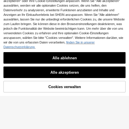
akzeptieren" oder Ihre Cookie-Einstellungen anpassen. Wenn Sie "Alle akzeptieren"
auswählen, werden wir alle optionalen Cookies setzen, die uns helfen, den
Datenverkehr zu analysieren, erweiterte Funktionen anzubieten und Inhalte und
Anzeigen an Ihr Einkaufserlebnis bei SHEIN anzupassen. Wenn Sie "Alle ablehnen"
auswählen, lassen Sie nur die unbedingt erforderlichen Cookies zu, die unsere Website
zum Laufen bringen. Sie können diese in den Browsereinstellungen deaktivieren, was
jedoch die Funktionalität der Website beeinträchtigen kann. Um mehr über die von uns
verwendeten Cookies zu erfahren und Ihre optionalen Cookie-Einstellungen
anzupassen, wählen Sie bitte "Cookies verwalten". Weitere Informationen darüber, wie
6
wir die von uns erfassten Daten verarbeiten,
finden Sie in unserer
2025 Neue sexy Mode vielseitige s
Datenschutzerklärung.
uper high heel dünner absatz kunst
24
CHF
,18
perle dünner absatz high heel dame
Alle ablehnen
n pumps, Damen Große Größensch
9
uhe, europäisch und amerikanisch i
mportiert, elegant, party outfits
coral ms
Alle akzeptieren
MonaNise Damen-Pumps in Braun f
ür Zuhause und Büro, lässige vielsei
18
CHF
,41
tige Premium-Schuhe für Urlaub, R
Cookies verwalten
ZUM WARENKORB HINZUFÜGEN
eisen und Shopping, mit Kartenfach