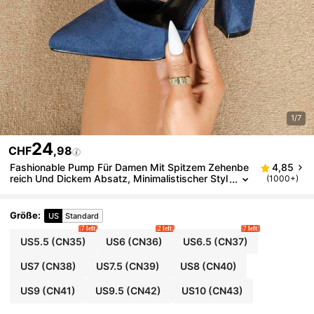
1/7
24
CHF
,98
Fashionable Pump Für Damen Mit Spitzem Zehenbe
4,85
reich Und Dickem Absatz, Minimalistischer Styl
(1000+)
e, Knöchelriemen High Heels Mit Einem Einzigen
Knopf, Geeignet Für Bankett, Elegantes Marineblau
Größe
:
US
Standard
7 left
2 left
7 left
US5.5
(CN35)
US6
(CN36)
US6.5
(CN37)
US7
(CN38)
US7.5
(CN39)
US8
(CN40)
US9
(CN41)
US9.5
(CN42)
US10
(CN43)