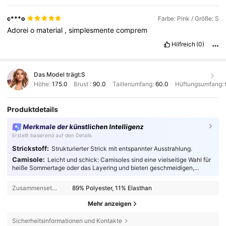
c***o
Farbe: Pink / Größe: S
Adorei
o
material
,
simplesmente
comprem
Hilfreich
(0)
Das Model trägt:
S
Höhe:
175.0
Brust :
90.0
Taillenumfang:
60.0
Hüftungsumfang:
Produktdetails
Merkmale der künstlichen Intelligenz
Erstellt basierend auf den Details
Strickstoff:
Strukturierter Strick mit entspannter Ausstrahlung.
Camisole:
Leicht und schick: Camisoles sind eine vielseitige Wahl für
heiße Sommertage oder das Layering und bieten geschmeidigen,
atmungsaktiven Komfort für modebewusste Trendsetter.
Zusammensetzung:
89% Polyester, 11% Elasthan
Mehr anzeigen
Sicherheitsinformationen und Kontakte