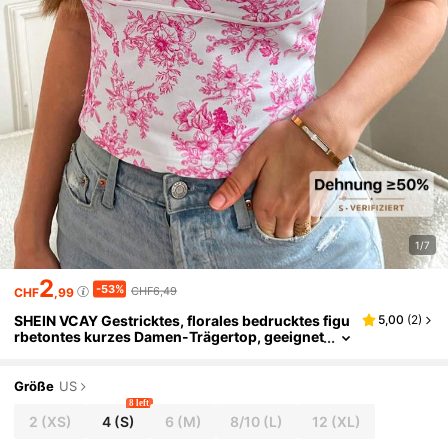
1/7
2
-53%
CHF6,49
CHF
,99
SHEIN VCAY Gestricktes, florales bedrucktes figu
5,00
(
2
)
rbetontes kurzes Damen-Trägertop, geeignet
für Frühlings-/Sommerurlaub, Sommerkleid
ung
Größe
US
8 left
2
(XS)
4
(S)
6
(M)
8/10
(L)
12
(XL)