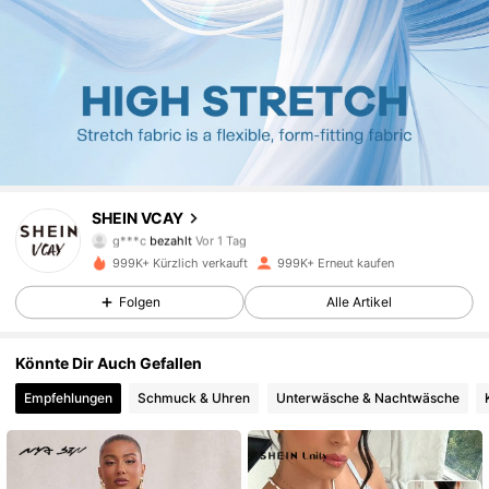
794K Follower
4,85
SHEIN VCAY
g***c
bezahlt
Vor 1 Tag
3***3
ist
Vor 6 Stunden
gefolgt
999K+ Kürzlich verkauft
999K+ Erneut kaufen
794K Follower
4,85
Folgen
Alle Artikel
794K Follower
4,85
Könnte Dir Auch Gefallen
Empfehlungen
Schmuck & Uhren
Unterwäsche & Nachtwäsche
794K Follower
4,85