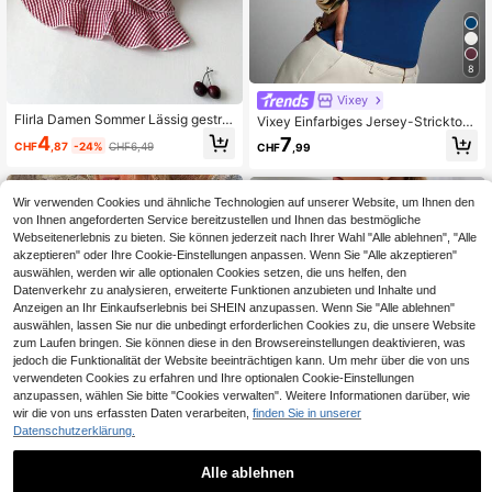
8
Vixey
Flirla Damen Sommer Lässig gestrei
Vixey Einfarbiges Jersey-Stricktop
ftes Oberteil mit Rüschenträgern
mit Metallrand-Dekoration
4
7
CHF
,87
-24%
CHF6,49
CHF
,99
Wir verwenden Cookies und ähnliche Technologien auf unserer Website, um Ihnen den
von Ihnen angeforderten Service bereitzustellen und Ihnen das bestmögliche
Webseitenerlebnis zu bieten. Sie können jederzeit nach Ihrer Wahl "Alle ablehnen", "Alle
akzeptieren" oder Ihre Cookie-Einstellungen anpassen. Wenn Sie "Alle akzeptieren"
auswählen, werden wir alle optionalen Cookies setzen, die uns helfen, den
Datenverkehr zu analysieren, erweiterte Funktionen anzubieten und Inhalte und
Anzeigen an Ihr Einkaufserlebnis bei SHEIN anzupassen. Wenn Sie "Alle ablehnen"
auswählen, lassen Sie nur die unbedingt erforderlichen Cookies zu, die unsere Website
zum Laufen bringen. Sie können diese in den Browsereinstellungen deaktivieren, was
jedoch die Funktionalität der Website beeinträchtigen kann. Um mehr über die von uns
verwendeten Cookies zu erfahren und Ihre optionalen Cookie-Einstellungen
anzupassen, wählen Sie bitte "Cookies verwalten". Weitere Informationen darüber, wie
wir die von uns erfassten Daten verarbeiten,
finden Sie in unserer
Datenschutzerklärung.
Alle ablehnen