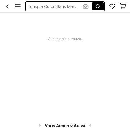
Tunique Coton Sans Manches
Vert Sauge Femme
Manteau D'été
Trottinette Pour Petit
Aucun article trouvé.
Vous Aimerez Aussi