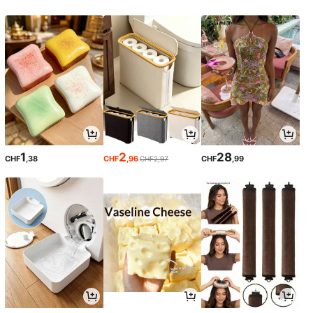
1
2
28
CHF
,38
CHF
,96
CHF
,99
CHF2,97