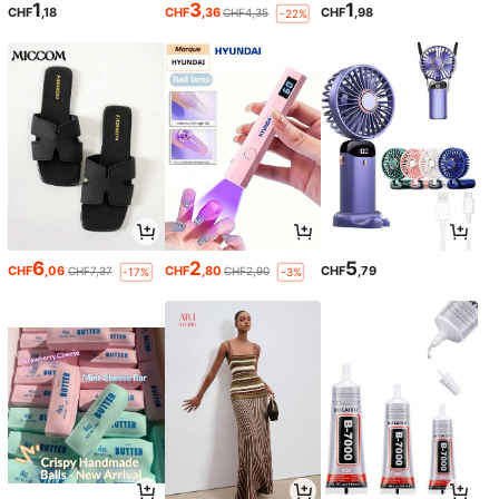
1
3
1
CHF
,18
CHF
,36
CHF
,98
CHF4,35
-22%
6
2
5
CHF
,06
CHF
,80
CHF
,79
CHF7,37
CHF2,90
-17%
-3%