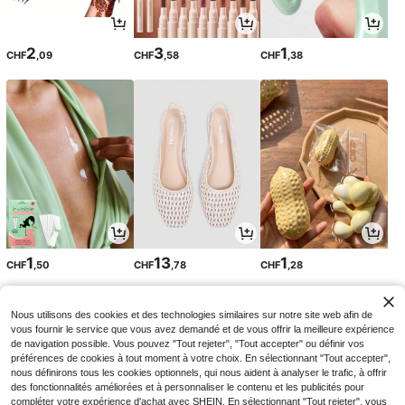
2
3
1
CHF
,09
CHF
,58
CHF
,38
1
13
1
CHF
,50
CHF
,78
CHF
,28
Nous utilisons des cookies et des technologies similaires sur notre site web afin de
vous fournir le service que vous avez demandé et de vous offrir la meilleure expérience
de navigation possible. Vous pouvez "Tout rejeter", "Tout accepter" ou définir vos
préférences de cookies à tout moment à votre choix. En sélectionnant "Tout accepter",
nous définirons tous les cookies optionnels, qui nous aident à analyser le trafic, à offrir
des fonctionnalités améliorées et à personnaliser le contenu et les publicités pour
compléter votre expérience d'achat avec SHEIN. En sélectionnant "Tout rejeter", vous