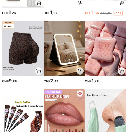
1
1
1
CHF
,26
CHF
,18
CHF
,56
CHF2,07
-24%
9
2
1
CHF
,86
CHF
,49
CHF
,28