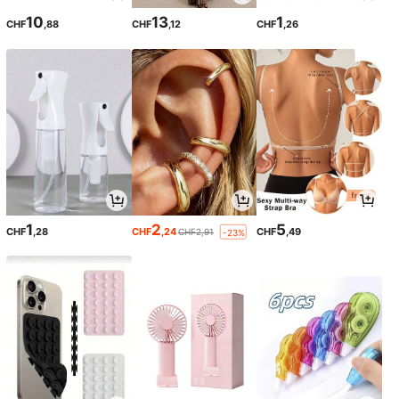
10
13
1
CHF
,88
CHF
,12
CHF
,26
1
2
5
CHF
,28
CHF
,24
CHF
,49
CHF2,91
-23%