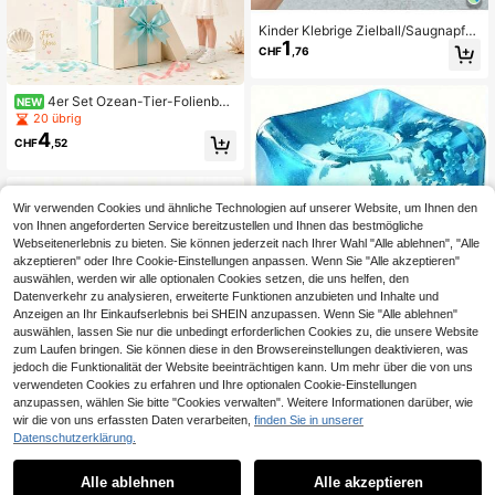
Kinder Klebrige Zielball/Saugnapfb
1
all, Fang- und Wurfspielset, beinhalt
CHF
,76
et fliegenden Scheiben-Fangschläg
er und 1 Aufbewahrungstasche, gee
ignet für Jungen und Mädchen, Inn
4er Set Ozean-Tier-Folienball
NEW
en- und Außenaktivitäten
ons, Delfin-Ballons, Kindergeburtst
20 übrig
ags-Party-Dekorationsballons, Ges
4
CHF
,52
chenk-Spielzeugballons, Schulpart
y-Zubehör, Fotobox-Ballons, süße
Cartoon-Ballons 25 Zoll
Wir verwenden Cookies und ähnliche Technologien auf unserer Website, um Ihnen den
von Ihnen angeforderten Service bereitzustellen und Ihnen das bestmögliche
Webseitenerlebnis zu bieten. Sie können jederzeit nach Ihrer Wahl "Alle ablehnen", "Alle
akzeptieren" oder Ihre Cookie-Einstellungen anpassen. Wenn Sie "Alle akzeptieren"
auswählen, werden wir alle optionalen Cookies setzen, die uns helfen, den
Datenverkehr zu analysieren, erweiterte Funktionen anzubieten und Inhalte und
Anzeigen an Ihr Einkaufserlebnis bei SHEIN anzupassen. Wenn Sie "Alle ablehnen"
auswählen, lassen Sie nur die unbedingt erforderlichen Cookies zu, die unsere Website
Nido Schneeflocke Maltose Würfel,
zum Laufen bringen. Sie können diese in den Browsereinstellungen deaktivieren, was
sanft drücken zur Stresslinderung,
22 übrig
geeignet für Kinder mit Autismus, ka
jedoch die Funktionalität der Website beeinträchtigen kann. Um mehr über die von uns
1
CHF
,41
-23%
CHF1,85
nn als Erwachsenengeschenk, Schr
verwendeten Cookies zu erfahren und Ihre optionalen Cookie-Einstellungen
eibtischdekoration oder sensorisch
anzupassen, wählen Sie bitte "Cookies verwalten". Weitere Informationen darüber, wie
es Spielzeug verwendet werden, id
wir die von uns erfassten Daten verarbeiten,
finden Sie in unserer
eale Wahl für Geburtstags- und Feie
Datenschutzerklärung.
1
rtagsgeschenke.
0
Alle ablehnen
Alle akzeptieren