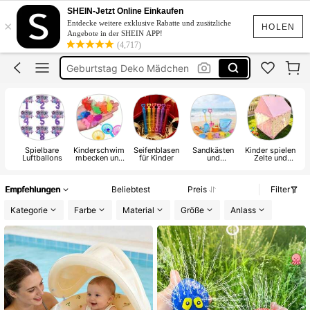
Schwimmring
SHEIN-Jetzt Online Einkaufen
×
Entdecke weitere exklusive Rabatte und zusätzliche
Seifenblasen
HOLEN
Angebote in der SHEIN APP!
(4,717)
Geburtstag Deko Mädchen
Spielzeug
Seifenblasenmaschine
Schwimmring
Spielbare
Kinderschwim
Seifenblasen
Sandkästen
Kinder spielen
Luftballons
mbecken und
für Kinder
und
Zelte und
Ki
Wasserspielze
Strandspielze
Tunnel
e
ug im Freien
ug für Kinder
Empfehlungen
Beliebtest
Preis
Filter
Kategorie
Farbe
Material
Größe
Anlass