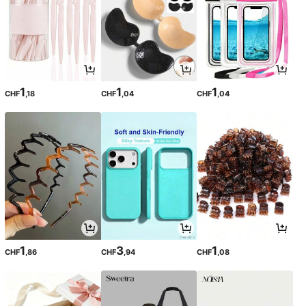
1
1
1
CHF
,18
CHF
,04
CHF
,04
1
3
1
CHF
,86
CHF
,94
CHF
,08