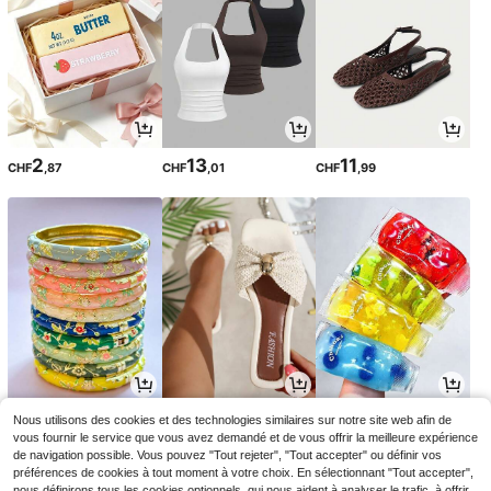
2
13
11
CHF
,87
CHF
,01
CHF
,99
3
8
1
Nous utilisons des cookies et des technologies similaires sur notre site web afin de
CHF
,64
CHF
,88
CHF
,28
vous fournir le service que vous avez demandé et de vous offrir la meilleure expérience
de navigation possible. Vous pouvez "Tout rejeter", "Tout accepter" ou définir vos
préférences de cookies à tout moment à votre choix. En sélectionnant "Tout accepter",
nous définirons tous les cookies optionnels, qui nous aident à analyser le trafic, à offrir