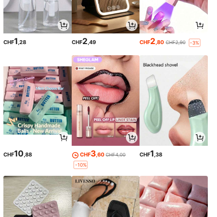
1
2
2
CHF
,28
CHF
,49
CHF
,80
CHF2,90
-3%
10
3
1
CHF
,88
CHF
,60
CHF
,38
CHF4,00
-10%