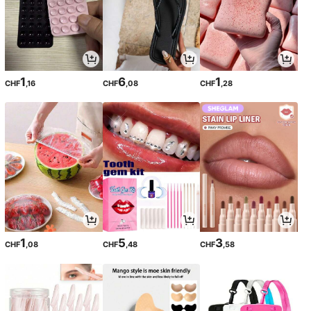
1
6
1
CHF
,16
CHF
,08
CHF
,28
1
5
3
CHF
,08
CHF
,48
CHF
,58