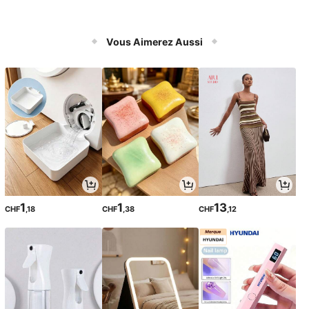
Vous Aimerez Aussi
1
1
13
CHF
,18
CHF
,38
CHF
,12