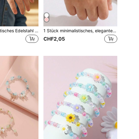
1 Stück minimalistisches Edelstahl Silber Ketten Armband, Accessoire Geschenk für Familie und Freunde, Outdoor Schmuck
1 Stück minimalistisches, elegantes Armband aus Legierung mit rosa Blume & Buchstaben Anhänger, Kinderschmuck Accessoire, Geschenk & Souvenir für Feiertage und Partys
CHF2,05