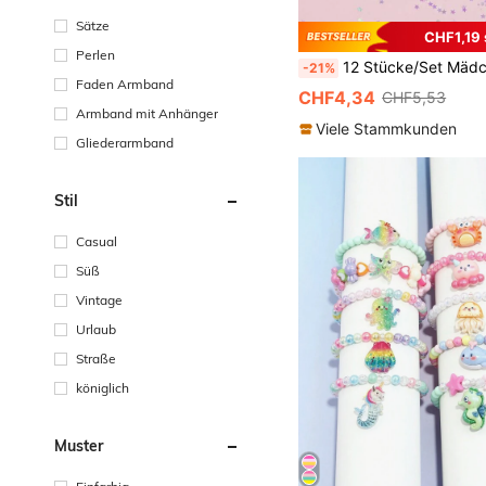
Sätze
CHF1,19 
Perlen
12 Stücke/Set Mädchen Einhorn Dekor Armband, Perlen Herz Schmuck Armband Set, geeignet als Geschenk für 
-21%
Faden Armband
CHF4,34
CHF5,53
Armband mit Anhänger
Viele Stammkunden
Gliederarmband
Stil
Casual
Süß
Vintage
Urlaub
Straße
königlich
Muster