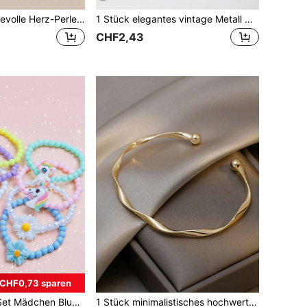
5 Stücke/Set liebevolle Herz-Perlen-Armband-Set für Mädchen, geeignet für Alltag, Partyschmuck, Urlaubsgeschenk
1 Stück elegantes vintage Metall 5-Blüten Armband, geeignet für Mädchen & Jungen, Sommerreisen, Alltagsmode, Feiertage, Geburtstagsgeschenk, Geschenk zum Schulanfang
CHF2,43
CHF0,73 sparen
n Perlen Charm Armbänder, buntes Schmuckset, geeignet als Geschenk für Mädchen Partys
1 Stück minimalistisches hochwertiges Nischen-Design Mädchen & Kinder Armband