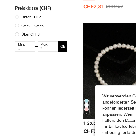
CHF2,31
CHF2,97
Preisklasse (CHF)
Unter CHF2
CHF2 – CHF3
Über CHF3
Min:
Max:
Ok
Wir verwenden Co
angeforderten Ser
können jederzeit 
4
anpassen. Wenn Si
helfen, den Date
Ihr Einkaufserle
CHF2,05
unbedingt erford