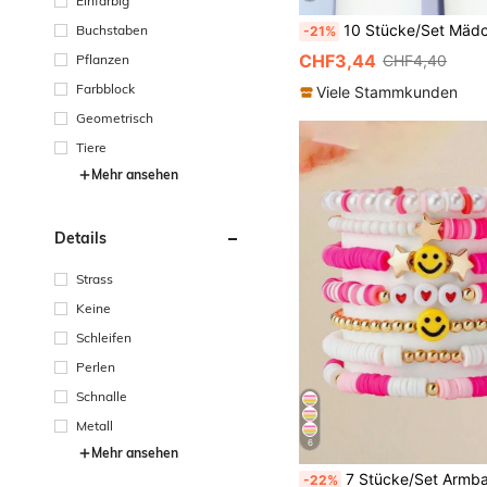
Einfarbig
10 Stücke/Set Mädchen Ozean Serie Cartoon Anhänger Armband, buntes Perlenarmband Set, geeignet als Geschenk
Buchstaben
-21%
CHF3,44
CHF4,40
Pflanzen
Farbblock
Viele Stammkunden
Geometrisch
Tiere
Mehr ansehen
Details
Strass
Keine
Schleifen
Perlen
Schnalle
Metall
6
Mehr ansehen
7 Stücke/Set Armband Set im Boho Stil mit Regenbogen Perlen, Herz & Ton Perlen für M
-22%