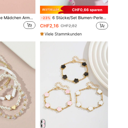
CHF0,66 sparen
3 Stücke/Set süße Mädchen Armband Set mit Orchidee Perlen, Geschenk für beste Freundinnen/BFF
6 Stücke/Set Blumen-Perlen-Armbänder für Kinder, zufällige Farbe
-23%
CHF2,16
CHF2,82
Viele Stammkunden