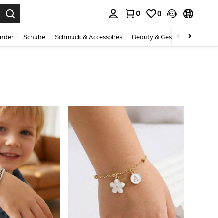
0
0
ess Enter to select.
inder
Schuhe
Schmuck & Accessoires
Beauty & Gesundheit
Gro