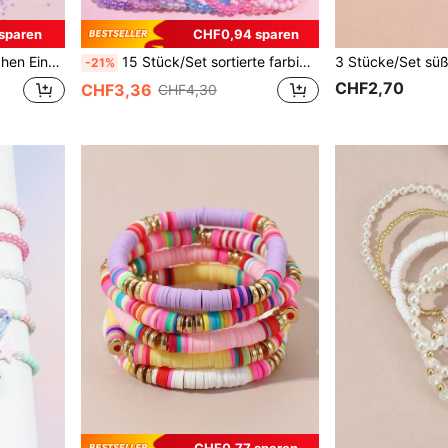
sparen
CHF0,94 sparen
Feiertage, Geburtstage, zufällige Farbe
15 Stück/Set sortierte farbige Perlen Armband Set, geeignet für Festivals, Partys, Geburtstage, täglichen Gebrauch, Schule, Kinderschmuck
-21%
CHF2,70
CHF3,36
CHF4,30
CHF0,77 sparen