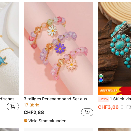
1 Stück/3 Stück süßes modisches Armband mit Kunstperlen, Muschel-Charm und Perlen für Kinder, Mädchen und Freundinnen, Sommer, Strand, Urlaub, Party, Accessoire, Geschenk für den täglichen Gebrauch
3 teiliges Perlenarmband Set aus Zinklegierung mit süßem Gänseblümchen Dekor für Mädchen als Geschenk
1 Stück vintage westlicher Türkis Blumen Mansc
-21%
17 übrig
CHF3,06
CHF3
CHF2,88
Viele Stammkunden