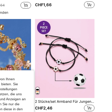
CHF1,66
,64
unden
von Ihnen
 bieten. Sie
nstellungen
etzen, die uns
 und Anzeigen an
Dieses modische und einzigartige handgefertigte Perlenarmband ist mit Strass, Muscheln, Seesternen, Kunstperlen, Sternen, Walflossen und Meeresschildkröten-Charms verziert, speziell für Frauen entworfen. Es verfügt über eine verstellbare und abnehmbare Kupferkette, was es perfekt für Strand, Urlaub, Party, Lässig und den täglichen Gebrauch macht. Es ist auch ein tolles Geschenk.
2 Stücke/set Armband Für Jungen Mit Fußball Element In Zink-legierung & Schwarzem Wachskord Geflochten, Mit Verstellbarer Größe Für Den Täglichen Gebrauch Und Als Geschenk
 Sie nur die
CHF2,46
n diese in den