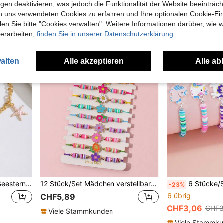
gen deaktivieren, was jedoch die Funktionalität der Website beeinträc
n uns verwendeten Cookies zu erfahren und Ihre optionalen Cookie-Ei
n Sie bitte "Cookies verwalten". Weitere Informationen darüber, wie w
verarbeiten,
finden Sie in unserer Datenschutzerklärung.
alten
Alle akzeptieren
Alle ab
1 Stück zarter Blumen- & Seestern-Dekor Armband, geeignet für Mädchen zum Tragen auf Sommer-Strandpartys, Reisen, Urlaub, auch als tägliches Accessoire verwendbar
12 Stück/Set Mädchen verstellbares handgemachtes geflochtenes Armband mit Anhängern aus Polymer-Ton in Form von Einhorn, Schmetterling, Blume, Frucht, Cartoon Katze, Dinosaurier
6 Stücke/Set süße Cartoon Einhorn Zinklegierung ve
-23%
6 übrig
CHF5,89
CHF3,06
CHF3
Viele Stammkunden
Viele Stammk