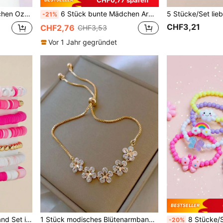
 für Feiertage, Geburtstage, Zufallsfarbe
6 Stück bunte Mädchen Armbänder aus Polymer-Ton, tägliche Dekoration
-21%
CHF3,21
CHF2,76
CHF3,53
Vor 1 Jahr gegründet
ädchen, Alltags- und Schulgebrauch
1 Stück modisches Blütenarmband, elegantes Design für Mädchen
8 Stücke/Set Mädchen Blumen, Schmetterling, Wolke, Einhor
-20%