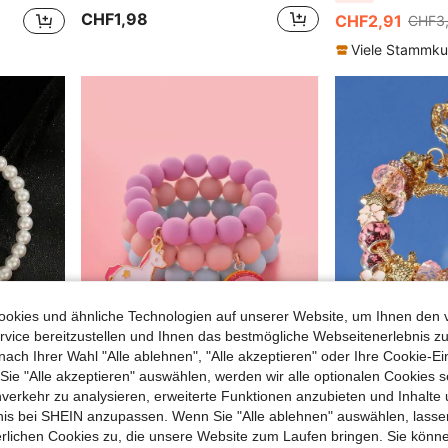
CHF1,98
CHF2,91
CHF3
Viele Stammk
okies und ähnliche Technologien auf unserer Website, um Ihnen den 
vice bereitzustellen und Ihnen das bestmögliche Webseitenerlebnis zu
nach Ihrer Wahl "Alle ablehnen", "Alle akzeptieren" oder Ihre Cookie-Ei
8
5
e "Alle akzeptieren" auswählen, werden wir alle optionalen Cookies s
nverkehr zu analysieren, erweiterte Funktionen anzubieten und Inhalte
1 Stück süßes Fünf-Blüten-Blumen- & Anfangsbuchstaben-Charm-Perlenarmband für Mädchen, Sommerurlaub, Outdoor, Schule, Feiertage, täglicher Schmuck, Geburtstagsgeschenk
Mädchen 3 Stücke/Set Perlenarmband Regenbogen Anhänger
bnis bei SHEIN anzupassen. Wenn Sie "Alle ablehnen" auswählen, lassen
CHF2,32
CHF3,90
erlichen Cookies zu, die unsere Website zum Laufen bringen. Sie könne