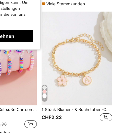
htigen kann. Um
Viele Stammkunden
nstellungen
ir die von uns
lehnen
5
rsilbert Anhänger, Polymer Ton Perlen Elastik Armband für Mädchen, Alltags Tragen
1 Stück Blumen- & Buchstaben-Charm rosa Armband, süßes & modisches Sommer-Accessoire für Mädchen, Geschenk zum Kindergeburtstag
CHF2,22
,98
unden