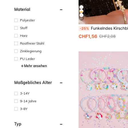
Material
11
Polyester
Stoff
Funkelndes Kirschblüten-Armband, Kleine Blumen Serie, Mit Dekoration - Multifunktionales High-End-Accessoire aus Ins-
-25%
Harz
CHF1,56
CHF2,08
Rostfreier Stahl
Zinklegierung
PU Leder
Mehr ansehen
Maßgebliches Alter
3-14Y
9-14 Jahre
3-8Y
Typ