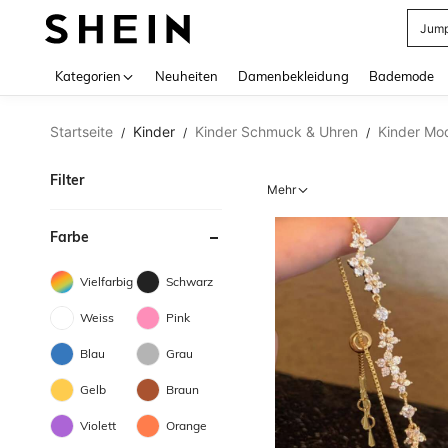
Jump
Use up 
Kategorien
Neuheiten
Damenbekleidung
Bademode
Startseite
Kinder
Kinder Schmuck & Uhren
Kinder M
/
/
/
Filter
Mehr
Farbe
Vielfarbig
Schwarz
Weiss
Pink
Blau
Grau
Gelb
Braun
Violett
Orange