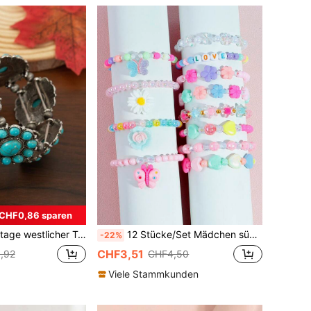
CHF0,86 sparen
hette Armband, geeignet für den täglichen Gebrauch von Männern und Frauen
12 Stücke/Set Mädchen süße Schmetterling & Blumen Anhänger Armband Set, Perlen Schmuckzubehör, Zufällige Farbe, geeignet als Geschenkset für Mädchen
-22%
CHF3,51
,92
CHF4,50
Viele Stammkunden