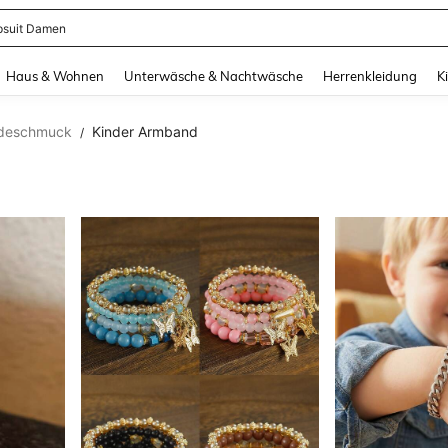
suit Damen
and down arrow keys to navigate search Zuletzt gesucht and Suche und Finde. Pr
Haus & Wohnen
Unterwäsche & Nachtwäsche
Herrenkleidung
K
odeschmuck
Kinder Armband
/