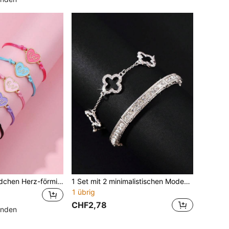
5 Stücke/Set Mädchen Herz-förmige Armbänder aus Zinklegierung, farbige Wachskordel geflochten, BFF Schmuckset geeignet für den täglichen Gebrauch
1 Set mit 2 minimalistischen Mode-Armreifen, geeignet für den täglichen Gebrauch
1 übrig
CHF2,78
unden