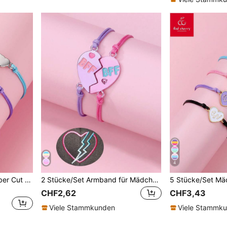
4
3 Stücke Set Mädchen Silber Cut Out Pfirsich Geformte Armband Aus Zink-legierung Und Farbigem Polyestergewebe, Verstellbare Größe, Geeignet für Alltag Schmuck
2 Stücke/Set Armband für Mädchen, BFF Herzförmige Geflochten Armband mit Zinklegierung, Eingefasst in Pink und Lila Elektroplattierte Farben, Wachsseil-Geflechtarmband, geeignet für den täglichen Gebrauch und das Schmuck von besten Freunden
CHF2,62
CHF3,43
Viele Stammkunden
Viele Stammk