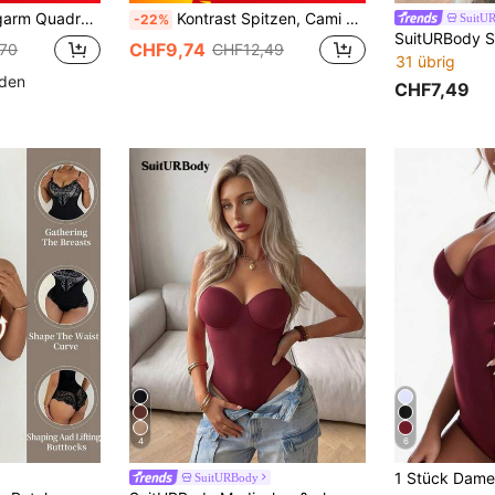
ites transparentes Mesh Patchwork Slim Fit
Kontrast Spitzen, Cami Figurformender Bodysuit mit
SuitU
-22%
CHF9,74
,70
CHF12,49
31 übrig
nden
CHF7,49
4
6
SuitURBody