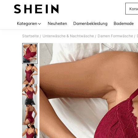
Korse
Use up 
Kategorien
Neuheiten
Damenbekleidung
Bademode
Startseite
Unterwäsche & Nachtwäsche
Damen Formwäsche
/
/
/