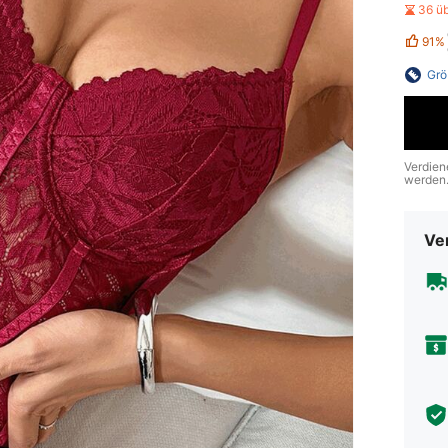
36 ü
91%
Grö
Verdien
werden
Ve