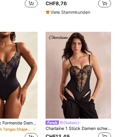
CHF8,76
Viele Stammkunden
SHEIN 1 Stück Formende Damen Bodysuit-Shapewear mit hoher Elastizität, Formung und Bauchkontrolle
Charlaine
Charlaine 1 Stück Damen schwarzer bestickter Bodysuit
in Tangas Shapewear-Bodys für Damen
CHF13,49