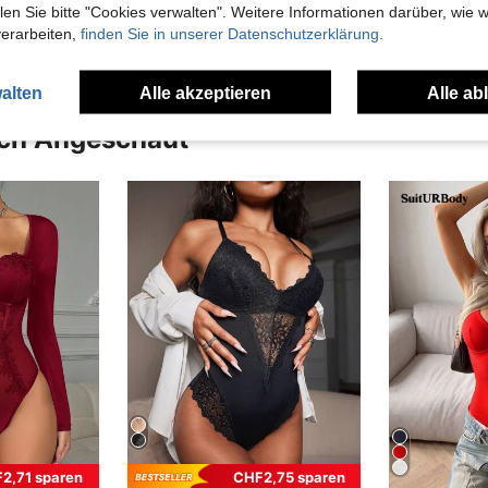
en Ansehen
n Sie bitte "Cookies verwalten". Weitere Informationen darüber, wie w
verarbeiten,
finden Sie in unserer Datenschutzerklärung.
alten
Alle akzeptieren
Alle ab
uch Angeschaut
2,71 sparen
CHF2,75 sparen