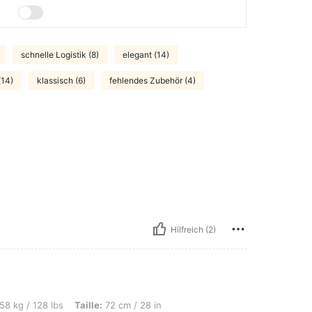
schnelle Logistik (8)
elegant (14)
(14)
klassisch (6)
fehlendes Zubehör (4)
Hilfreich (2)
, Taille: 72 cm / 28 in, Hüften: 101 cm / 40 in, Brust: 91 cm / 36 in, Farbe: Weiss
58 kg / 128 lbs
Taille:
72 cm / 28 in