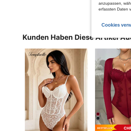
Mehr Bewertung
anzupassen, wähle
erfassten Daten 
Cookies verw
Kunden Haben Diese Artikel A
CHF