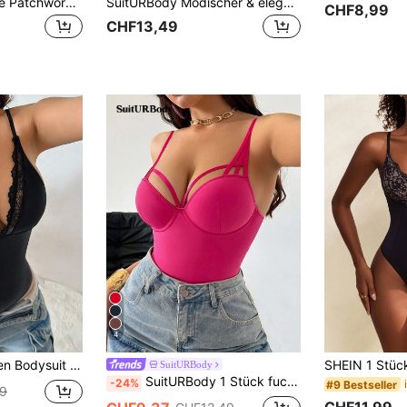
Sirith Damen Spitze Patchwork Spaghetti Träger Slim Fit Bodysuit
SuitURBody Modischer & eleganter Bodysuit mit Körbchen-Design
CHF8,99
CHF13,49
4
tz Einfarbig und tiefem V-Ausschnitt
SuitURBody
SuitURBody 1 Stück fuchsiafarbener Push-Up Bodysuit mit geformten Cups, transparenten, sexy Ausschnitten und Kreuzgurten, geeignet für Musikfestivals, Partys, Urlaub, Y2K Club-Outfits, sexy Punk Exotik
-24%
#9 Bestseller
9