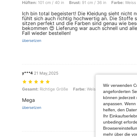
Hüften:
101 cm / 40 in
Brust:
91 cm / 36 in
Farbe:
Weiss
Ich bin total begeistert! Die Kleidung sieht nicht
fühlt sich auch richtig hochwertig an. Die Stoffe
sitzen perfekt und die Farben sind genau wie bes
bekommen 😍 Lieferung war auch schnell und alle
Fall wieder bestellen!
übersetzen
y***4
21 May,2025
Wir verwenden Co
Gesamt: Richtige Größe, Farbe: Weiss, Größe: M
Gesamt:
Richtige Größe
Farbe:
Weiss
Größe:
M
angeforderten Ser
können jederzeit 
Mega
anpassen. Wenn Si
übersetzen
helfen, den Date
Ihr Einkaufserle
unbedingt erford
Browsereinstellun
mehr über die vo