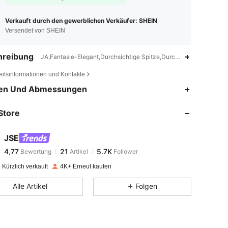
Verkauft durch den gewerblichen Verkäufer: SHEIN
Versendet von SHEIN
hreibung
JA,Fantasie-Elegant,Durchsichtige Spitze,Durchsichtig
eitsinformationen und Kontakte
4,77
21
5.7K
en Und Abmessungen
Store
4,77
21
5.7K
JSE
4,77
21
5.7K
Bewertung
Artikel
Follower
j***k
bezahlt
Vor 1 Tag
Kürzlich verkauft
4K+ Erneut kaufen
4,77
21
5.7K
Alle Artikel
Folgen
4,77
21
5.7K