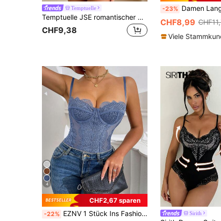
Damen Langarm Quadratischer Ausschnitt Exquis
Temptuelle
-23%
Temptuelle JSE romantischer Spitzenbesatz figurbetonender rückenfreier Bodysuit, schlank & sexy
CHF8,99
CHF11
CHF9,38
Viele Stammku
4
CHF2,67 sparen
EZNV 1 Stück Ins Fashion Style Push-Up figurbetonender trägerloser Jumpsuit mit Spitzenbesatz
Sirith
-22%