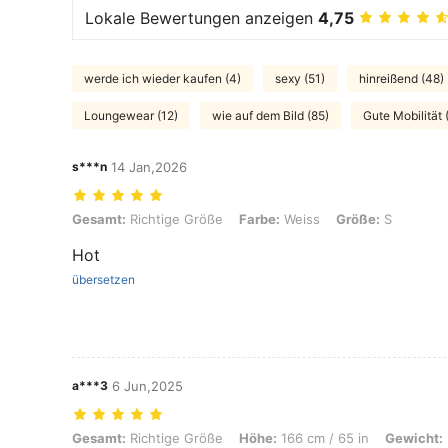
Lokale Bewertungen anzeigen
4,75
werde ich wieder kaufen (4)
sexy (51)
hinreißend (48)
Loungewear (12)
wie auf dem Bild (85)
Gute Mobilität 
s***n
14 Jan,2026
Gesamt: Richtige Größe, Farbe: Weiss, Größe: S
Gesamt:
Richtige Größe
Farbe:
Weiss
Größe:
S
Hot
übersetzen
a***3
6 Jun,2025
Gesamt: Richtige Größe, Höhe: 166 cm / 65 in, Gewicht: 58 kg / 128 lbs
Gesamt:
Richtige Größe
Höhe:
166 cm / 65 in
Gewicht: