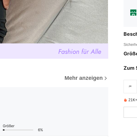
Besc
Sicherh
Größ
Zum 
Mehr anzeigen
21K+ 
Größer
6%