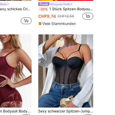
RBody
#Coquette Outfit
SuitURBody Sexy schickes Criss-Cross Unterbügel-Camisole mit Bauchkontrolle und Tanga, 1 Stück, schlankmachendes Unter-/Top für Damen
1 Stück Spitzen-Bodysuit, sexy Clubwear für Ausgehen, Party, rückenfrei Top, figurbetontes Top mit Spaghettiträgern
-22%
CHF9,74
CHF12,56
Viele Stammkunden
1 Stück Damen Bodysuit Bodysuit, Spitze Bodycon, Bauchkontrolle, Po-Lift, Taillenformung, Brustformung, Damen Shapewear mit BH-Cups, dreireihiger Druckknopf-Schrittdesign, kann als Oberbekleidung getragen werden, bequeme und passgenaue formende Unterwäsche, leichtes elastisches Material
Sexy schwarzer Spitzen-Jumpsuit mit verstellbaren Trägern und transparentem Mesh-Material für Partys