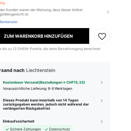
brig
der Kunden waren der Meinung, dass dieser Artikel
größengerecht ist
ßenberater
ZUM WARENKORB HINZUFÜGEN
e bis zu
12
SHEIN-Punkte, die beim Bezahlvorgang berechnet
.
rsand nach
Liechtenstein
Kostenloser Versand(Bestellungen ≥ CHF15,33)
Voraussichtliche Lieferung:
8-9 Werktagen
Dieses Produkt kann innerhalb von 14 Tagen
zurückgegeben werden, jedoch nicht während der
verlängerten Rückgabefrist
Einkaufssicherheit
Sichere Zahlungen
Datenschutz