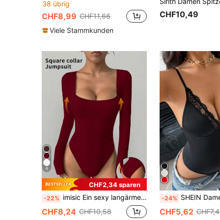
38 übrig
CHF10,49
CHF8,99
CHF11,66
Viele Stammkunden
6
CHF2,34 sparen
imisic Ein sexy langärmeliger Jumpsuit mit quadratischem Ausschnitt für Frühling/Sommer, mit tiefem quadratischem Ausschnitt-Design, grundlegendes eng anliegendes Grundstück, das für Innen- und Außenbereich geeignet ist, hervorragende Formgebung. Dieser eng anliegende, tief ausgeschnittene, quadratische Ausschnitt, langärmelige Jumpsuit ist geeignet für Sport, Hauskleidung und tägliche Aktivitäten.
SHEIN Damen Bodysuit mit Spitzeneinsa
-22%
-24%
CHF8,24
CHF5,62
CHF10,58
CHF7,4