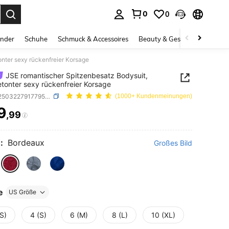
0
0
ess Enter to select.
inder
Schuhe
Schmuck & Accessoires
Beauty & Gesundheit
Gro
onter sexy rückenfreier Korsage
JSE romantischer Spitzenbesatz Bodysuit,
etonter sexy rückenfreier Korsage
SKU: si25032279177955045
(1000+ Kundenmeinungen)
9
,99
ICE AND AVAILABILITY
:
Bordeaux
Großes Bild
e
US Größe
S)
4 (S)
6 (M)
8 (L)
10 (XL)