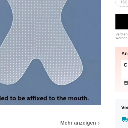
150
Verdien
werden
An
C
Ve
Mehr anzeigen