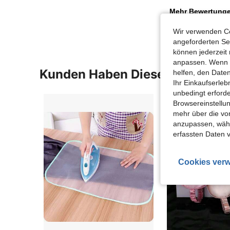
Mehr Bewertung
Wir verwenden Co
angeforderten Ser
können jederzeit 
anpassen. Wenn Si
Kunden Haben Diese Artikel A
helfen, den Date
Ihr Einkaufserle
unbedingt erford
Browsereinstellun
mehr über die vo
anzupassen, wähle
erfassten Daten 
Cookies verw