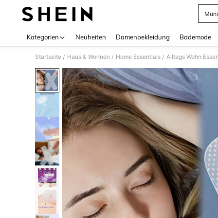
Mund
Use up 
Kategorien
Neuheiten
Damenbekleidung
Bademode
Startseite
Haus & Wohnen
Home Essentials
Alltags Wohn Essen
/
/
/