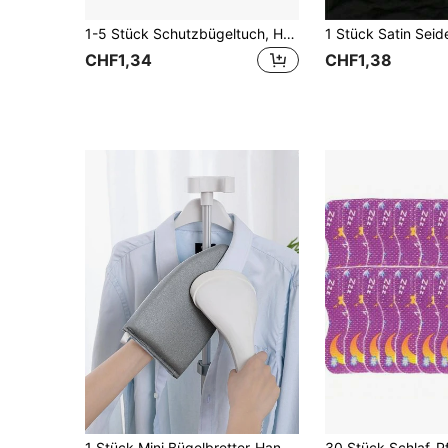
1-5 Stück Schutzbügeltuch, Hochtemperatur-Bügeltuch-Mesh-Schutzkleidung, Heimzubehör (Zufallsfarbe)
CHF1,34
CHF1,38
1 Stück Mini Bügelbretter-Handschuh Heimdekoration, Heimdekoration, für Küche, Schlafzimmer, Haushalt, Büro, Schule, Schulanfang Zubehör