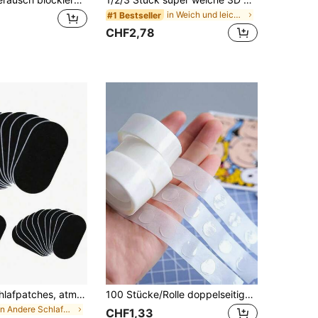
in Weich und leicht Augenmaske
#1 Bestseller
CHF2,78
30 Stücke Schlafpatches, atmungsaktiv und bequem, Klebefilm, Unisex hypoallergene atmungsaktive Patches, leicht zu entfernen, weicher und hochwertiger Stoff, latexfrei, geeignet für Reisen und Geschäftsreisen, in mehreren Farben erhältlich
100 Stücke/Rolle doppelseitige transparente Luftballon Klebepunkte für Hochzeit & Geburtstags Dekoration
in Andere Schlafmittelprodukte
CHF1,33