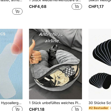
CHF4,68
CHF1,17
60 Stück/Packung Hypoallergenes transparentes weißes Klebeband, geeignet für empfindliche Haut - sanftes Entfernen, atmungsaktiv und bequem, geeignet für Sport, schmerzfreies Entfernen, hautfreundliches PE-Material
1 Stück unbefülltes weiches Plüsch-Reisekissen, kann als Aufbewahrungs-Reisekissen verwendet werden, geeignet für Reisen, Reiseessentials, Urlaubsaccessoire, tragbar, Reise-Schlafaccessoire, verstellbares U-förmiges Reise-Nackenkissen, mit breitem komfortablem Design, ausgestattet mit praktischem Reißverschluss, tragbar, geeignet für Auto, Zug, Büro und Flugzeug, ideal für Langstreckenflüge, Halloween, Halloween-Dekoration
#2 Bestseller
CHF1,18