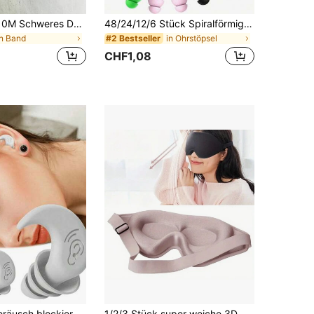
1 Rolle 1/3/5/10M Schweres Doppelseitiges Klebeband, wiederverwendbares starkes Klebeband, Multifunktions entfernbares waschbares Nano-Klebeband, geeignet für Heim/Büro/Auto Befestigung, ideal für Heimdekoration Werkzeuge, Aufkleber ohne Beschädigung, Wandtattoos
48/24/12/6 Stück Spiralförmige Ohrstöpsel, einfarbige geräuschdichte Ohrstöpsel, geeignet für Schlafzimmer, Reisen, Büro, Schule, Schwimmen und andere Anlässe, ideal für die Schulanfang
in Band
in Ohrstöpsel
#2 Bestseller
CHF1,08
Silikon Weißgeräusch blockierende Ohrstöpsel, wasserdicht, geeignet für Schwimmen, Schlafen, Tauchen, Surfen, weich und bequem (zufälliger Stil)
1/2/3 Stück super weiche 3D Augenmaske, 100% lichtundurchlässig, Schlafbrille, glatte Schlafaugenmaske, Schlafhilfe Augenmaske, Reise Schlafaugenmaske, Studenten Nickerchen Schlafaugenmaske, geeignet für alle Hauttypen - perfekt für Reisen & Nickerchen (inklusive Ohrstöpsel), ideales Geschenk zu Halloween, Weihnachten