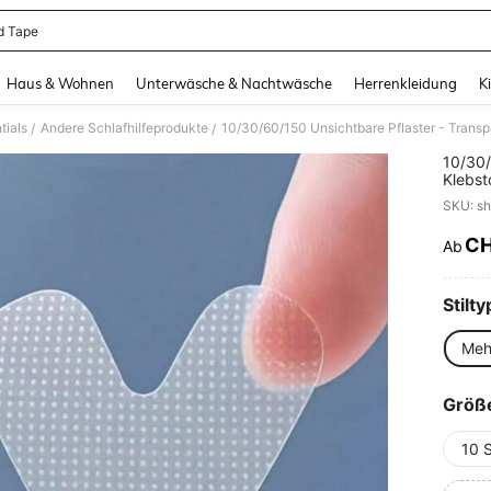
 Tape
and down arrow keys to navigate search Zuletzt gesucht and Suche und Finde. Pr
Haus & Wohnen
Unterwäsche & Nachtwäsche
Herrenkleidung
K
tials
Andere Schlafhilfeprodukte
/
/
10/30/
Klebst
geeign
atmung
Mundkl
C
Ab
PR
geeign
Stilty
Mehr
Größ
10 