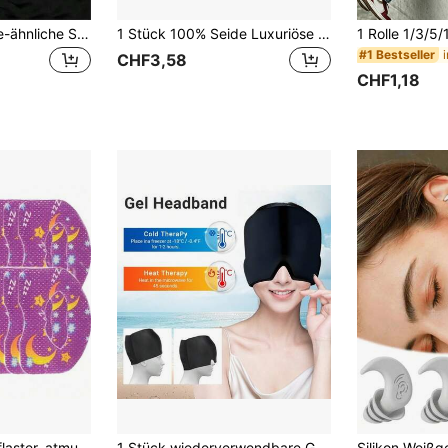
1 Stück Satin Seide-ähnliche Schlaf Augenmaske, verdunkelnd elastische Reise Nickerchen Augenmaske, einfarbige Schlaf Augenmaske für tägliche Augenpflege. Geeignet für Männer und Frauen, tolles Geschenk für Familie, Freunde und Partner. Ideal für Entspannung, Reisen, Schlaflosigkeit und Geschäftsreisen.
1 Stück 100% Seide Luxuriöse Unisex Seide Schlafmaske: Komfortabel, atmungsaktiv & perfekt für Reisen - Einfarbig & verstellbar für ultimative Erholung
#1 Bestseller
CHF3,58
CHF1,18
30 Stück Schlaf-Pflaster, atmungsaktiv und bequem, Unisex, hypoallergenes atmungsaktives Klebeband, leicht zu entfernen, weiches und hochwertiges Gewebe, latexfrei, geeignet für Reisen und Geschäftsreisen, in mehreren Farben erhältlich
1 Stück wiederverwendbare Gesichtsmaske zur Linderung von Migräne, Kopfschmerzlinderungskappe, Kälte-Therapie Kopfschmerzlinderungskappe, Migräne lindernde Kühlmaske, Kopfschmerzlinderungskappe - Pink, Schwarz