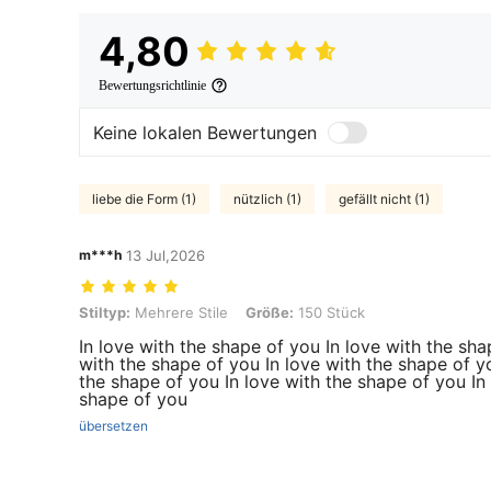
4,80
Bewertungsrichtlinie
Keine lokalen Bewertungen
liebe die Form (1)
nützlich (1)
gefällt nicht (1)
m***h
13 Jul,2026
Stiltyp: Mehrere Stile, Größe: 150 Stück
Stiltyp:
Mehrere Stile
Größe:
150 Stück
In love with the shape of you In love with the sha
with the shape of you In love with the shape of y
the shape of you In love with the shape of you In 
shape of you
übersetzen