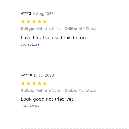
4***2
4 Aug,2026
Stiltyp: Mehrere Stile, Größe: 150 Stück
Stiltyp:
Mehrere Stile
Größe:
150 Stück
Love this, I’ve used this before
übersetzen
m***8
17 Jul,2026
Stiltyp: Mehrere Stile, Größe: 150 Stück
Stiltyp:
Mehrere Stile
Größe:
150 Stück
Look good not tried yet
übersetzen