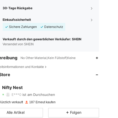
30-Tage Rückgabe
Einkaufssicherheit
Sichere Zahlungen
Datenschutz
Verkauft durch den gewerblichen Verkäufer: SHEIN
Versendet von SHEIN
hreibung
No Other Material,Kein Füllstoff,Keine
4,58
38
97
eitsinformationen und Kontakte
Store
4,58
38
97
4,58
38
97
Nifty Nest
E***0
ist am Durchsuchen
4,58
38
97
Bewertung
Artikel
Follower
ürzlich verkauft
187 Erneut kaufen
4,58
38
97
Alle Artikel
Folgen