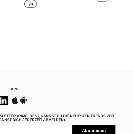
APP
SLETTER ANMELDEST, KANNST DU DIE NEUESTEN TRENDS VOR
NNST DICH JEDERZEIT ABMELDEN).
Abonnieren