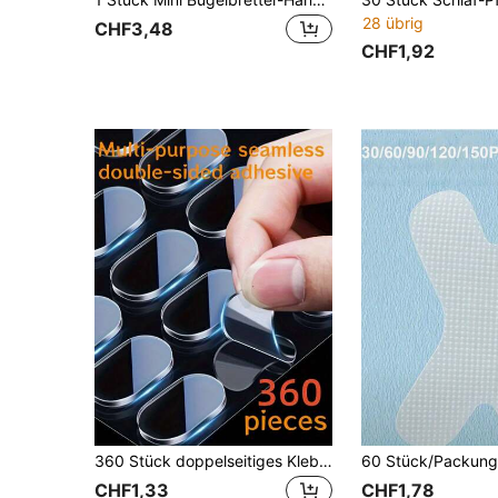
28 übrig
CHF3,48
CHF1,92
360 Stück doppelseitiges Klebeband - Mehrzweck, nahtlos, wasserdicht, geeignet für Holz, Kunststoff, Glas, Metall - schadensfreie starke Klebepads, geeignet für Heimdekoration, Poster, Bilderrahmen und Büroartikel, 240/120/60 Stück
CHF1,33
CHF1,78