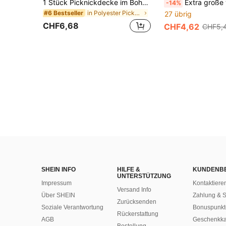
1 Stück Picknickdecke im Boho-Stil, Campingdecke, Tischdecke, Outdoor-Rasenmatte, Campingausrüstung, Boho-Stil Tischdecke, Nickerchen-Decke, feuchtigkeitsabweisende Zeltmatte, Picknickmatte, geeignet für Outdoor-Picknick, Feiertagsparty-Dekoration, Schlafzimmer-/Wohnzimmer-Dekoration, Outdoor-Reisen, Valentinstag-Geschenk, Innenraum-Dekoration
Extra große wasserdichte & sandresistente Outdoor-Picknickdecke, Reisedecke, Campingausrüstung, Campingzubehör, Strandz
-14%
in Polyester Picknickmatte
#6 Bestseller
27 übrig
CHF6,68
CHF4,62
CHF5,
SHEIN INFO
HILFE &
KUNDENB
UNTERSTÜTZUNG
Impressum
Kontaktiere
Versand Info
Über SHEIN
Zahlung & S
Zurücksenden
Soziale Verantwortung
Bonuspunkt
Rückerstattung
AGB
Geschenkka