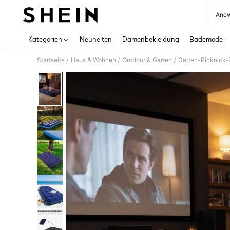
Anew
Use up 
Kategorien
Neuheiten
Damenbekleidung
Bademode
Startseite
Haus & Wohnen
Outdoor & Garten
Garten-Picknick-
/
/
/