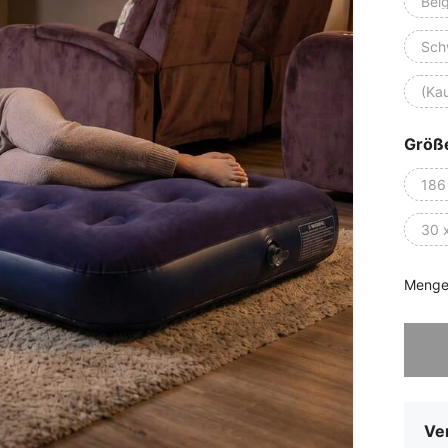
Bei
Sch
(Ka
Größ
186
30 
Menge
Sorry, d
Ve