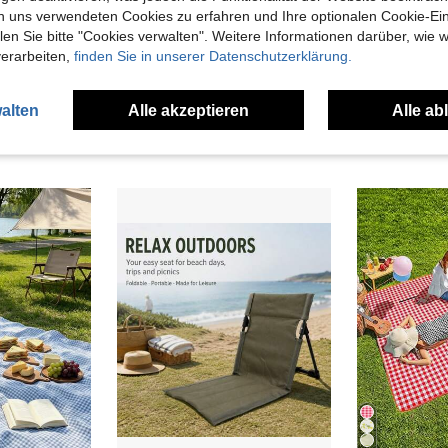
n uns verwendeten Cookies zu erfahren und Ihre optionalen Cookie-Ei
n Sie bitte "Cookies verwalten". Weitere Informationen darüber, wie w
verarbeiten,
finden Sie in unserer Datenschutzerklärung.
1 Stück Picknick-Matte, feuchtigkeitsbeständige Matte, dicke Outdoor-Picknick-Camping-Zeltunterlage, Frühlings-Reisesitzkissen, wasserdichte Rasenmatte, faltbar
Stabile Nylon-Hängeschlingen mit Metallhaken UV-, wetter- und abriebfest ideal für Outdoor-Hängematten, Baumschaukeln, Terrassenstühle einfache Installation mit Karabinern perfekt für Garten, Camping, Hinterhofnutzung
1 Stück Boho-Stil Picknickmatte Campingdecke mit Quaste Outdoor Campingausrüstun
-25%
2 übrig
22 übrig
alten
Alle akzeptieren
Alle ab
CHF10,48
CHF6,36
C