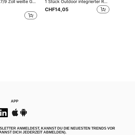
10/20 Stücke 7/9 Zoll weiße Goldfolie Party Teller, perfekt für Abschlussfeier Zubehör, Party Dekoration, Geburtstagsfeier, Hochzeit, Picknick und Taufe
1 Stück Outdoor integrierter Rückenlehnen-Sitzkissen-Stuhl, klappbarer Camping-Gras-Stuhl, tragbarer Lässig-Einzelperson-Stuhl, Reise-Strandstuhl
CHF14,05
APP
SLETTER ANMELDEST, KANNST DU DIE NEUESTEN TRENDS VOR
NNST DICH JEDERZEIT ABMELDEN).