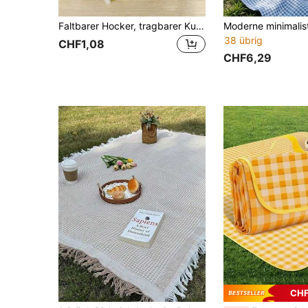
Faltbarer Hocker, tragbarer Kunststoffstuhl, leicht, kompakt, platzsparend, einfach zu verstauen, rutschfest, stabil, kleine Bank für Outdoor, Angeln, Reisen, Zug, Zuhause, Innen- und Außenbereich, täglicher Gebrauch
38 übrig
CHF1,08
CHF6,29
CHF