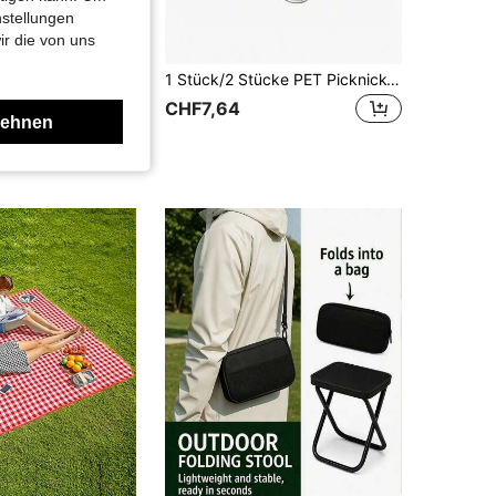
nstellungen
ir die von uns
g Boho-Stil Tischdecke Schlafsack feuchtigkeitsbeständige Matte Picknickmatte geeignet für Outdoor-Picknick Urlaubsfeier Dekoration Schlafzimmer/Wohnzimmer Dekoration Outdoor-Reisen
1 Stück/2 Stücke PET Picknick-Snackbox mit luftdichtem Deckel, 4/8 Fächer tragbare geteilte Aufbewahrungsbox, Meal Prep, geeignet für Outdoor-Camping, Partys, Küchengewürze, Obst, Nüsse, Süßigkeiten und Snacks
CHF7,64
lehnen
HF8,48