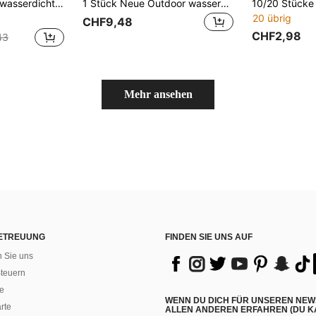
ubehör, Picknickzubehör, Urlaubs-Camping-Essentials, tragbare faltbare Decken Gingham-Picknickmatte für den Strand
1 Stück Neue Outdoor wasserdichte sandabweisende digital bedruckte große Picknick Matte Strandtuch, modisches frisches Muster, weich, leicht, schnelltrocknend, tragbar für Camping, Picknick, Park, Reise, Strandparty, Sommer, Frühling, Outdoor Essentials, Freizeitaktivitäten Zubehör
20 übrig
CHF9,48
CHF2,98
43
Mehr ansehen
ETREUUNG
FINDEN SIE UNS AUF
n Sie uns
teuern
e
WENN DU DICH FÜR UNSEREN NEW
rte
ALLEN ANDEREN ERFAHREN (DU KA