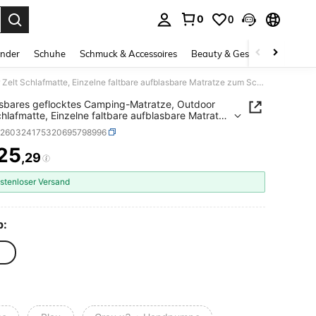
0
0
ess Enter to select.
inder
Schuhe
Schmuck & Accessoires
Beauty & Gesundheit
Gro
Aufblasbares geflocktes Camping-Matratze, Outdoor Zelt Schlafmatte, Einzelne faltbare aufblasbare Matratze zum Schlafen auf dem Boden, Verwendung Zuhause
sbares geflocktes Camping-Matratze, Outdoor
chlafmatte, Einzelne faltbare aufblasbare Matratze
chlafen auf dem Boden, Verwendung Zuhause
h260324175320695798996
25
,29
ICE AND AVAILABILITY
stenloser Versand
p:
e