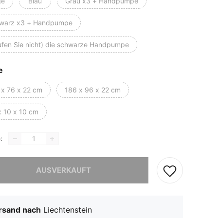
ge
Blau
Grau x3 + Handpumpe
warz x3 + Handpumpe
ufen Sie nicht) die schwarze Handpumpe
e
 x 76 x 22 cm
186 x 96 x 22 cm
x 10 x 10 cm
:
ieses Produkt ist ausverkauft.
AUSVERKAUFT
rsand nach
Liechtenstein