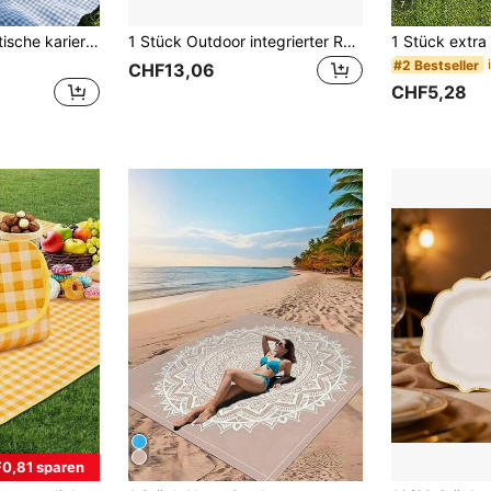
7
Moderne minimalistische karierte Outdoor-Picknickmatte, blau-weiß karierte Picknickdecke mit Quasten, weiche karierte Outdoor-Strandmatte, waschbare karierte dekorative Decke, geeignet für Gartenpicknick, Camping, Frühlings- und Herbst-Outdoor-Party, Geburtstags-Outdoor-Party und tägliche Freizeitnutzung
1 Stück Outdoor integrierter Rückenlehnen Sitz Stuhl, faltbarer Einzelperson Freizeitstuhl, tragbarer Camping Strandstuhl, geeignet für Reisen und Rasennutzung, Schulanfang Schülerbedarf, großartiges Preis-Leistungs-Verhältnis
#2 Bestseller
CHF13,06
CHF5,28
0,81 sparen