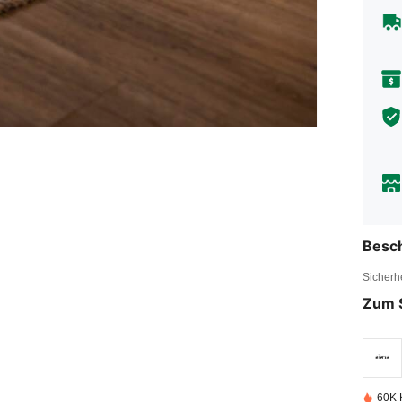
Besc
Sicherh
Zum 
60K K