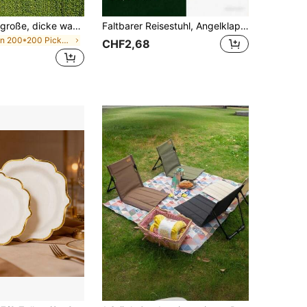
1 Stück extra große, dicke wasserdichte Picknick-Matte, faltbare wasserdichte Picknick-Decke für Outdoor, tragbare Picknick-Matte geeignet für Familie, Freunde, Camping und Picknicks
Faltbarer Reisestuhl, Angelklappstuhl, robuster Sitz, perfekt für Camping, Angeln und Outdoor-Einsatz, stabil und wackelfrei, Campingstuhl, tragbares Design, Campingausrüstung, tragbarer Sitz, platzsparende Möbel, leichte Struktur, Outdoor-Abenteuer-Enthusiasten
in 200*200 Picknickmatte
CHF2,68