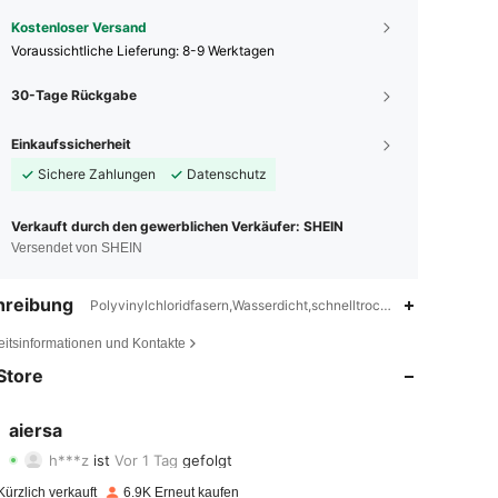
Kostenloser Versand
Voraussichtliche Lieferung:
8-9 Werktagen
30-Tage Rückgabe
Einkaufssicherheit
Sichere Zahlungen
Datenschutz
Verkauft durch den gewerblichen Verkäufer: SHEIN
Versendet von SHEIN
hreibung
Polyvinylchloridfasern,Wasserdicht,schnelltrocknend,Einfarbig
4,82
76
590
eitsinformationen und Kontakte
4,82
76
590
Store
4,82
76
590
aiersa
h***z
ist
Vor 1 Tag
gefolgt
4,82
76
590
Bewertung
Artikel
Follower
ürzlich verkauft
6.9K Erneut kaufen