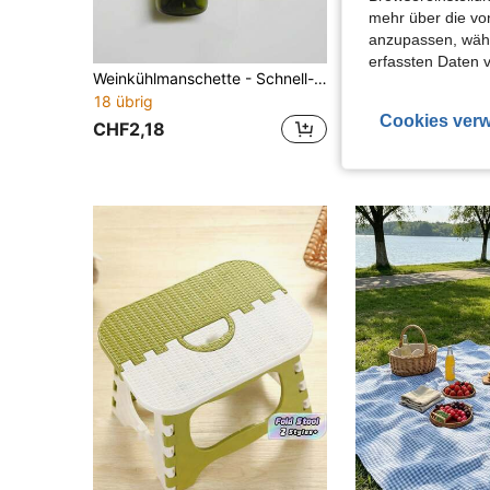
mehr über die vo
anzupassen, wähle
erfassten Daten 
Weinkühlmanschette - Schnell-Gefrier-Kältepack, geeignet für Wein und Getränke. Ein tragbarer Wein- und Bierkühlschrank, ein Kältepack zum Kühlen von Getränken jederzeit. Outdoor-Weinkühlmanschette
18 übrig
CHF4,48
Cookies verw
CHF2,18