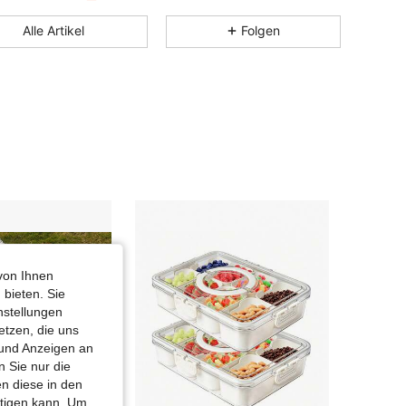
4,82
76
590
Alle Artikel
Folgen
4,82
76
590
4,82
76
590
4,82
76
590
4,82
76
590
4,82
76
590
von Ihnen
 bieten. Sie
nstellungen
etzen, die uns
 und Anzeigen an
 Sie nur die
n diese in den
htigen kann. Um