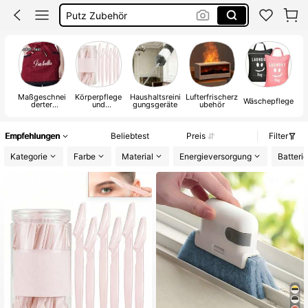
Putz Zubehör
Auto Zubehör
Rasierer Damen
Maßgeschnei
Körperpflege
Haushaltsreini
Lufterfrischerz
Z
Wäschepflege
derter
und
gungsgeräte
ubehör
Re
Reinigungssch
Reinigungswer
utz für den
kzeuge
Haushalt
Empfehlungen
Beliebtest
Preis
Filter
Kategorie
Farbe
Material
Energieversorgung
Batteri