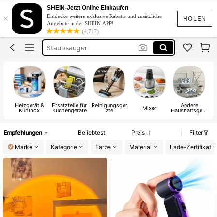
Ventilator
SHEIN-Jetzt Online Einkaufen
×
Entdecke weitere exklusive Rabatte und zusätzliche
Klimaanlage
HOLEN
Angebote in der SHEIN APP!
(4,717)
Staubsauger
Ventilator Mit Kühlung
Ventilator Mini
Ventilator
Heizgerät &
Ersatzteile für
Reinigungsger
Andere
K
Mixer
Kühlbox
Küchengeräte
äte
Haushaltsgerä
te
Empfehlungen
Beliebtest
Preis
Filter
Marke
Kategorie
Farbe
Material
Lade-Zertifikat