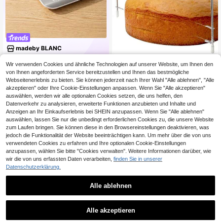
madeby BLANC
500K+ Kürzlich verkauft
68K+ Erneut kaufen
87K Follower
Wir verwenden Cookies und ähnliche Technologien auf unserer Website, um Ihnen den
5
CHF
,31
CHF6,55
von Ihnen angeforderten Service bereitzustellen und Ihnen das bestmögliche
Einstellbarer Edelstahl-Kuchen Sch
Webseitenerlebnis zu bieten. Sie können jederzeit nach Ihrer Wahl "Alle ablehnen", "Alle
2
neider und Slicer - perfekt für DIY K
CHF
,96
uchendekoration und Backen - Küc
akzeptieren" oder Ihre Cookie-Einstellungen anpassen. Wenn Sie "Alle akzeptieren"
henprodukt, ideales Geschenk für V
auswählen, werden wir alle optionalen Cookies setzen, die uns helfen, den
atertag, Muttertag, Weihnachten, T
Datenverkehr zu analysieren, erweiterte Funktionen anzubieten und Inhalte und
hanksgiving, Halloween, Valentinst
Anzeigen an Ihr Einkaufserlebnis bei SHEIN anzupassen. Wenn Sie "Alle ablehnen"
ag Haushaltsartikel Zubehör Werkz
auswählen, lassen Sie nur die unbedingt erforderlichen Cookies zu, die unsere Website
euge Weihnachtssachen Weihnacht
zum Laufen bringen. Sie können diese in den Browsereinstellungen deaktivieren, was
en
jedoch die Funktionalität der Website beeinträchtigen kann. Um mehr über die von uns
verwendeten Cookies zu erfahren und Ihre optionalen Cookie-Einstellungen
anzupassen, wählen Sie bitte "Cookies verwalten". Weitere Informationen darüber, wie
wir die von uns erfassten Daten verarbeiten,
finden Sie in unserer
Datenschutzerklärung.
Alle ablehnen
1
0
Alle akzeptieren