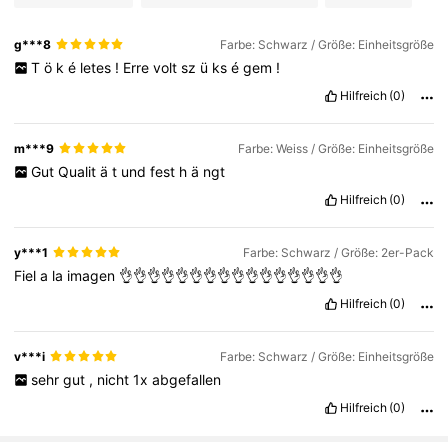
g***8
Farbe: Schwarz / Größe: Einheitsgröße
T
ö
k
é
letes
!
Erre
volt
sz
ü
ks
é
gem
!
Hilfreich
(0)
m***9
Farbe: Weiss / Größe: Einheitsgröße
Gut
Qualit
ä
t
und
fest
h
ä
ngt
Hilfreich
(0)
y***1
Farbe: Schwarz / Größe: 2er-Pack
Fiel
a
la
imagen
👌👌👌👌👌👌👌👌👌👌👌👌👌👌👌👌
Hilfreich
(0)
v***i
Farbe: Schwarz / Größe: Einheitsgröße
sehr
gut
,
nicht
1x
abgefallen
Hilfreich
(0)