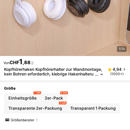
1/14
1
CHF
,88
Von
Kopfhörerhaken Kopfhörerhalter zur Wandmontage,
4,94
kein Bohren erforderlich, klebrige Hakenhalteru
(1000+)
ng für Kopfhörer, Bluetooth-Ohrhörer, Computer
und Wohnheimplatz - 1 Stück/2 Stücke
Größe
7 left
6 left
Einheitsgröße
2er-Pack
3 left
Transparente 2er-Packung
Transparent 1 Packung
Größenberater