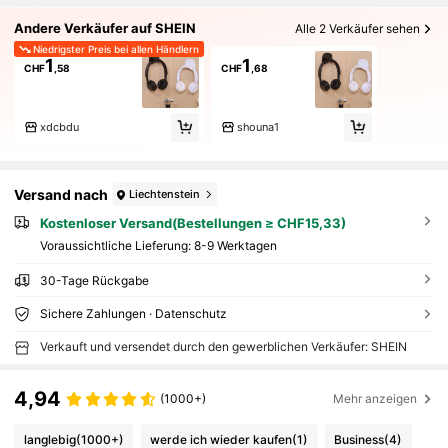
Andere Verkäufer auf SHEIN
Alle 2 Verkäufer sehen
Niedrigster Preis bei allen Händlern
1
1
CHF
,58
CHF
,68
xdcbdu
shouna1
Versand nach
Liechtenstein
Kostenloser Versand(Bestellungen ≥ CHF15,33)
Voraussichtliche Lieferung:
8-9 Werktagen
30-Tage Rückgabe
Sichere Zahlungen · Datenschutz
Verkauft und versendet durch den gewerblichen Verkäufer: SHEIN
4,94
(1000+)
Mehr anzeigen
langlebig
(1000+)
werde ich wieder kaufen
(1)
Business
(4)