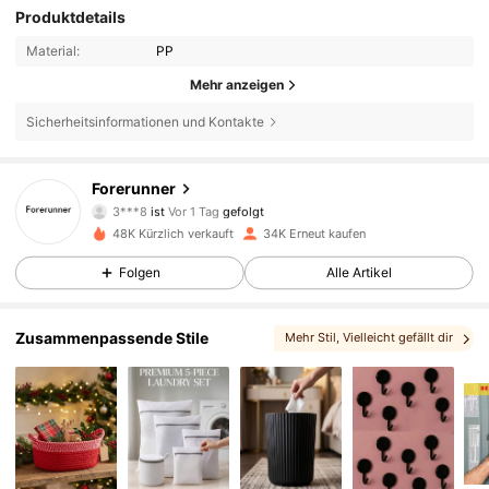
Produktdetails
Material:
PP
Mehr anzeigen
Sicherheitsinformationen und Kontakte
4.6K Follower
4,85
Forerunner
3***8
ist
Vor 1 Tag
gefolgt
4.6K Follower
4,85
48K Kürzlich verkauft
34K Erneut kaufen
Folgen
Alle Artikel
4.6K Follower
4,85
4.6K Follower
4,85
Zusammenpassende Stile
Mehr Stil
, Vielleicht gefällt dir
4.6K Follower
4,85
4.6K Follower
4,85