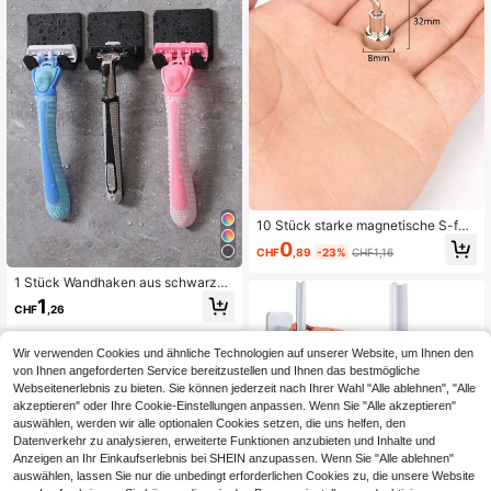
behaken, Türhänger, Schlafzimmer
dekoration, Küchenausstattung
10 Stück starke magnetische S-för
mige Haken, geeignet für Kreuzfahr
0
CHF
,89
-23%
CHF1,16
tschiffe, Klassenzimmer, Kühlschrä
nke, Aufhängen, Kabinen, Grills, Kü
1 Stück Wandhaken aus schwarze
chen, Garagen, Werkstätten und Bü
m Kunststoff ohne Bohren, starker K
ros, Neodym-Magnetmaterial, einfa
1
CHF
,26
lebstoff, für Rasierer und Aufbewahr
ch zu installieren
ung, Badezimmer Zubehör, Badezi
mmer Werkzeuge
Wir verwenden Cookies und ähnliche Technologien auf unserer Website, um Ihnen den
von Ihnen angeforderten Service bereitzustellen und Ihnen das bestmögliche
Webseitenerlebnis zu bieten. Sie können jederzeit nach Ihrer Wahl "Alle ablehnen", "Alle
akzeptieren" oder Ihre Cookie-Einstellungen anpassen. Wenn Sie "Alle akzeptieren"
auswählen, werden wir alle optionalen Cookies setzen, die uns helfen, den
Datenverkehr zu analysieren, erweiterte Funktionen anzubieten und Inhalte und
Anzeigen an Ihr Einkaufserlebnis bei SHEIN anzupassen. Wenn Sie "Alle ablehnen"
auswählen, lassen Sie nur die unbedingt erforderlichen Cookies zu, die unsere Website