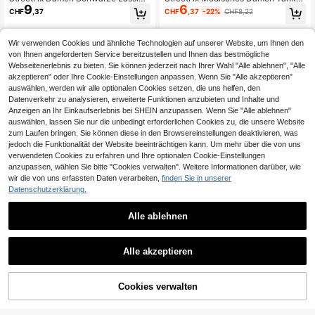
9
6
Sexy Ösen Dekor Off-Shoulder Kett
p mit Metall-Dekor in Weiß
CHF
,37
CHF
,37
-22%
CHF8,22
en Figurbetontes Langarm Top
Wir verwenden Cookies und ähnliche Technologien auf unserer Website, um Ihnen den
von Ihnen angeforderten Service bereitzustellen und Ihnen das bestmögliche
Webseitenerlebnis zu bieten. Sie können jederzeit nach Ihrer Wahl "Alle ablehnen", "Alle
akzeptieren" oder Ihre Cookie-Einstellungen anpassen. Wenn Sie "Alle akzeptieren"
auswählen, werden wir alle optionalen Cookies setzen, die uns helfen, den
Datenverkehr zu analysieren, erweiterte Funktionen anzubieten und Inhalte und
Anzeigen an Ihr Einkaufserlebnis bei SHEIN anzupassen. Wenn Sie "Alle ablehnen"
auswählen, lassen Sie nur die unbedingt erforderlichen Cookies zu, die unsere Website
zum Laufen bringen. Sie können diese in den Browsereinstellungen deaktivieren, was
jedoch die Funktionalität der Website beeinträchtigen kann. Um mehr über die von uns
verwendeten Cookies zu erfahren und Ihre optionalen Cookie-Einstellungen
anzupassen, wählen Sie bitte "Cookies verwalten". Weitere Informationen darüber, wie
wir die von uns erfassten Daten verarbeiten,
finden Sie in unserer
Datenschutzerklärung.
Alle ablehnen
5
26
MUSERA
#Pailetten
Alle akzeptieren
MUSERA Tiefer V-Ausschnitt, Knot
Aloruh Asymmetrisches Schulter To
9
8
en vorne, Trägertop für den Somme
p für Hochzeitsgäste, Braut, Mutter
CHF
,49
CHF
,99
r, süß, sexy, Strandmode, Arbeit, Allt
der Braut, Hochzeitsgesellschaft, fo
Cookies verwalten
ZUM WARENKORB HINZUFÜGEN
ag, Lässig, Ausgehen, Valentinstag,
rmelle Anlässe, besondere Anlässe,
Frühlingsfest, Urlaub, Land
Strandurlaub, Straße, Pailletten-As
ymmetrisches-Schultertop, elegant,