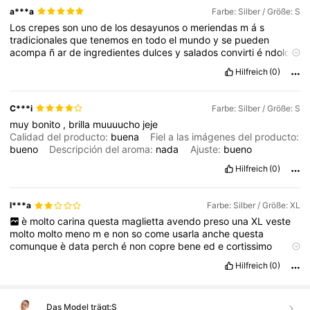
a***a
Farbe: Silber / Größe: S
Los
crepes
son
uno
de
los
desayunos
o
meriendas
m
á
s
tradicionales
que
tenemos
en
todo
el
mundo
y
se
pueden
acompa
ñ
ar
de
ingredientes
dulces
y
salados
convirti
é
ndolo
en
un
plato
perfecto
.
En
Espa
ñ
a
los
consumimos
mucho
,
Hilfreich
(0)
aunque
suele
ser
m
á
s
para
el
fin
de
semana
,
d
ó
nde
en
muchas
casas
se
desayunan
crepes
o
tortitas
,
su
primo
hermano
.
Esta
receta
de
origen
franc
é
s
es
muy
f
á
cil
de
C***i
Farbe: Silber / Größe: S
hacer
y
se
trata
de
una
masa
f
á
cil
que
se
pasa
por
la
plancha
muy
bonito
,
brilla
muuuucho
jeje
hasta
que
se
crean
unas
obleas
que
se
rellenan
o
acompa
ñ
an
Calidad del producto:
buena
Fiel a las imágenes del producto:
de
lo
que
m
á
s
nos
guste
.
Podemos
hacer
incluso
hacer
bueno
Descripción del aroma:
nada
Ajuste:
bueno
crepes
suzette
que
son
acompa
ñ
ados
con
una
salsa
de
naranja
impresionante
.
Hilfreich
(0)
l***a
Farbe: Silber / Größe: XL
è
molto
carina
questa
maglietta
avendo
preso
una
XL
veste
molto
molto
meno
m
e
non
so
come
usarla
anche
questa
comunque
è
data
perch
é
non
copre
bene
ed
e
cortissimo
quindi
pessimo
acquisto
lascio
un
like
se
ti
è
servito
ovviamente
Hilfreich
(0)
ha
bisogno
di
punti
grazie
Das Model trägt:
S