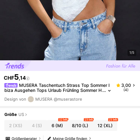
1/5
5
CHF
,14
MUSERA Taschentuch Strass Top Sommer I
3,00
biza Ausgehen Tops Urlaub Frühling Sommer H
(4)
erbst Party Festival Karneval Feiertag
Design von
MUSERA
@muserastore
Größe
US
12 left
23 left
21 left
2
(XS)
4
(S)
6
(M)
8/10
(L)
12
(XL)
Größenberater
Meine Größe finden