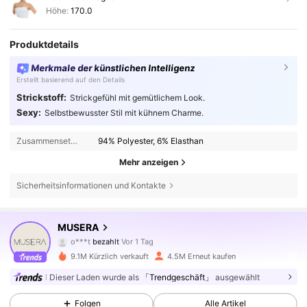
Höhe:
170.0
Produktdetails
Merkmale der künstlichen Intelligenz
Erstellt basierend auf den Details
Strickstoff:
Strickgefühl mit gemütlichem Look.
Sexy:
Selbstbewusster Stil mit kühnem Charme.
Zusammensetzung:
94% Polyester, 6% Elasthan
Mehr anzeigen
Sicherheitsinformationen und Kontakte
4.3M Follower
4,83
MUSERA
o***t
bezahlt
Vor 1 Tag
R***l
ist
Vor 5 Minuten
gefolgt
9.1M Kürzlich verkauft
4.5M Erneut kaufen
4.3M Follower
4,83
Dieser Laden wurde als
「Trendgeschäft」
ausgewählt
Folgen
Alle Artikel