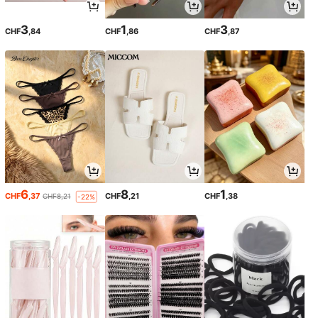
3
1
3
CHF
,84
CHF
,86
CHF
,87
6
8
1
CHF
,37
CHF
,21
CHF
,38
CHF8,21
-22%