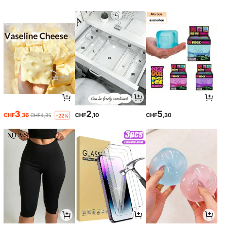
3
2
5
CHF
,36
CHF
,10
CHF
,30
CHF4,35
-22%