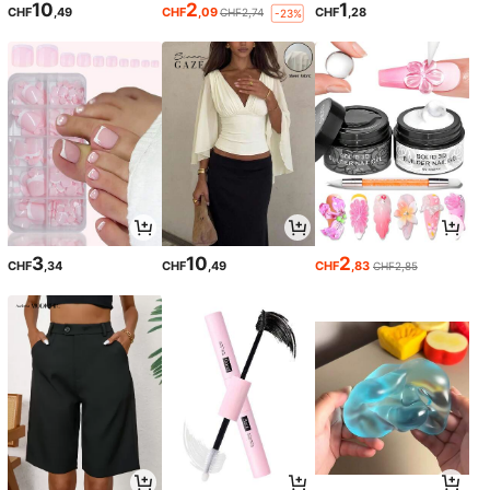
10
2
1
CHF
,49
CHF
,09
CHF
,28
CHF2,74
-23%
3
10
2
CHF
,34
CHF
,49
CHF
,83
CHF2,85