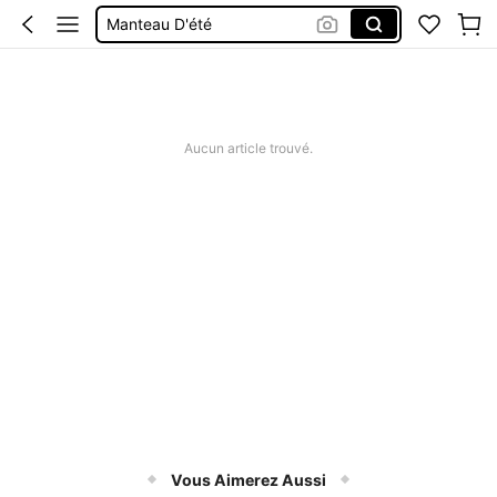
Manteau D'été
Haut Lin Femme
Robe New 2026
Tunique Coton Sans Manches
Aucun article trouvé.
Vous Aimerez Aussi