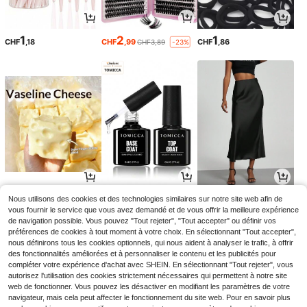
1
2
1
CHF
,18
CHF
,99
CHF
,86
CHF3,89
-23%
3
3
10
Nous utilisons des cookies et des technologies similaires sur notre site web afin de
CHF
,16
CHF
,68
CHF
,49
vous fournir le service que vous avez demandé et de vous offrir la meilleure expérience
de navigation possible. Vous pouvez "Tout rejeter", "Tout accepter" ou définir vos
préférences de cookies à tout moment à votre choix. En sélectionnant "Tout accepter",
nous définirons tous les cookies optionnels, qui nous aident à analyser le trafic, à offrir
des fonctionnalités améliorées et à personnaliser le contenu et les publicités pour
compléter votre expérience d'achat avec SHEIN. En sélectionnant "Tout rejeter", vous
autorisez l'utilisation des cookies strictement nécessaires qui permettent à notre site
web de fonctionner. Vous pouvez les désactiver en modifiant les paramètres de votre
navigateur, mais cela peut affecter le fonctionnement du site web. Pour en savoir plus