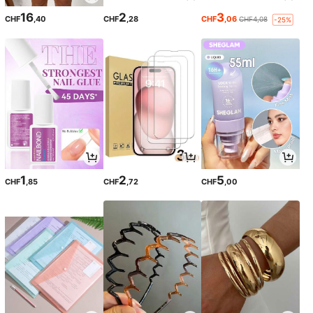
16
2
3
CHF
,40
CHF
,28
CHF
,06
CHF4,08
-25%
1
2
5
CHF
,85
CHF
,72
CHF
,00