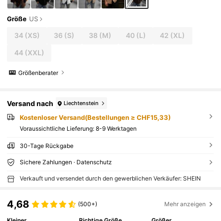
Größe
US
34
(XS)
36
(S)
38
(M)
40
(L)
42
(XL)
44
(XXL)
Größenberater
Versand nach
Liechtenstein
Kostenloser Versand(Bestellungen ≥ CHF15,33)
Voraussichtliche Lieferung:
8-9 Werktagen
30-Tage Rückgabe
Sichere Zahlungen · Datenschutz
Verkauft und versendet durch den gewerblichen Verkäufer: SHEIN
4,68
(500+)
Mehr anzeigen
Kleiner
Richtige Größe
Größer