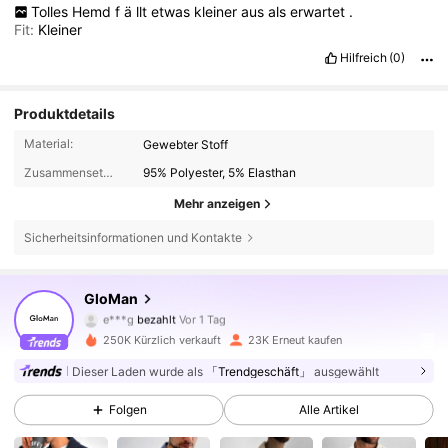
Tolles
Hemd
f
ä
llt
etwas
kleiner
aus
als
erwartet
.
Fit:
Kleiner
Hilfreich
(0)
Produktdetails
Material:
Gewebter Stoff
Zusammensetzung:
95% Polyester, 5% Elasthan
Mehr anzeigen
Sicherheitsinformationen und Kontakte
35K Follower
4,73
GloMan
e***g
bezahlt
Vor 1 Tag
k***s
ist
Vor 1 Stunden
gefolgt
250K Kürzlich verkauft
23K Erneut kaufen
35K Follower
4,73
Dieser Laden wurde als
「Trendgeschäft」
ausgewählt
Folgen
Alle Artikel
35K Follower
4,73