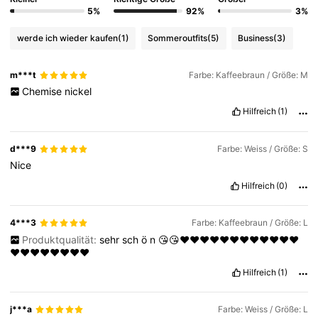
5%
92%
3%
werde ich wieder kaufen
(1)
Sommeroutfits
(5)
Business
(3)
m***t
Farbe: Kaffeebraun / Größe: M
Chemise
nickel
Hilfreich
(1)
d***9
Farbe: Weiss / Größe: S
Nice
Hilfreich
(0)
4***3
Farbe: Kaffeebraun / Größe: L
Produktqualität:
sehr
sch
ö
n
😘😘❤️❤️❤️❤️❤️❤️❤️❤️❤️❤️❤️❤️
❤️❤️❤️❤️❤️❤️❤️❤️
Hilfreich
(1)
j***a
Farbe: Weiss / Größe: L