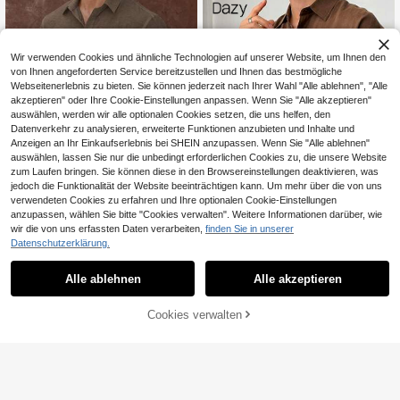
Wir verwenden Cookies und ähnliche Technologien auf unserer Website, um Ihnen den
von Ihnen angeforderten Service bereitzustellen und Ihnen das bestmögliche
Webseitenerlebnis zu bieten. Sie können jederzeit nach Ihrer Wahl "Alle ablehnen", "Alle
akzeptieren" oder Ihre Cookie-Einstellungen anpassen. Wenn Sie "Alle akzeptieren"
auswählen, werden wir alle optionalen Cookies setzen, die uns helfen, den
Datenverkehr zu analysieren, erweiterte Funktionen anzubieten und Inhalte und
Anzeigen an Ihr Einkaufserlebnis bei SHEIN anzupassen. Wenn Sie "Alle ablehnen"
Ähnliche vorrätige Artikel anzeigen
Alle ansehen
auswählen, lassen Sie nur die unbedingt erforderlichen Cookies zu, die unsere Website
zum Laufen bringen. Sie können diese in den Browsereinstellungen deaktivieren, was
jedoch die Funktionalität der Website beeinträchtigen kann. Um mehr über die von uns
verwendeten Cookies zu erfahren und Ihre optionalen Cookie-Einstellungen
anzupassen, wählen Sie bitte "Cookies verwalten". Weitere Informationen darüber, wie
5
wir die von uns erfassten Daten verarbeiten,
finden Sie in unserer
8
Genlund Herren Reife Urlaubs Leine
Datenschutzerklärung.
14
nmischung Langarm Hemd Kaffeebr
CHF
,99
Dazy Men
aun Hemd für Herren, Urlaub
Alle ablehnen
Alle akzeptieren
DAZY Braun & Rot Langarm Herren
Sorry, dieses Produkt ist ausverkauft.
24
lässig Hemd, Frühlings Urlaub
CHF
,99
Cookies verwalten
AUSVERKAUFT