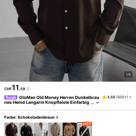
1/8
11
CHF
,59
GloMan Old Money Herren Dunkelbrau
4,68
(
500+
)
nes Hemd Langarm Knopfleiste Einfarbig
es Braun Hemd,Hochzeit,Büroarbeit,Form
elle Party,Vater/Ehemann
Farbe: Schokoladenbraun