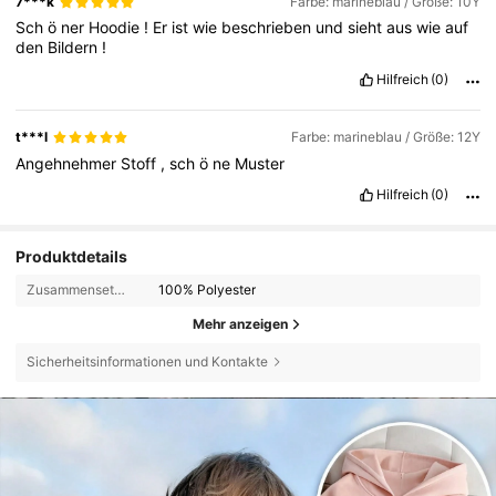
7***k
Farbe: marineblau / Größe: 10Y
Sch
ö
ner
Hoodie
!
Er
ist
wie
beschrieben
und
sieht
aus
wie
auf
den
Bildern
!
Hilfreich
(0)
t***l
Farbe: marineblau / Größe: 12Y
Angehnehmer
Stoff
,
sch
ö
ne
Muster
Hilfreich
(0)
Produktdetails
Zusammensetzung:
100% Polyester
Mehr anzeigen
Sicherheitsinformationen und Kontakte