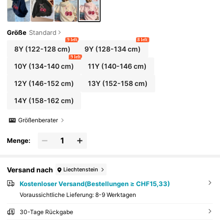
Größe
Standard
9 left
8 left
8Y
(122-128 cm)
9Y
(128-134 cm)
9 left
10Y
(134-140 cm)
11Y
(140-146 cm)
12Y
(146-152 cm)
13Y
(152-158 cm)
14Y
(158-162 cm)
Größenberater
Menge:
Versand nach
Liechtenstein
Kostenloser Versand(Bestellungen ≥ CHF15,33)
Voraussichtliche Lieferung:
8-9 Werktagen
30-Tage Rückgabe