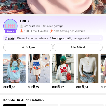
110K Follower
4,88
Littl
a***e
ist
Vor 6 Stunden
gefolgt
v***y
ist am Durchsuchen
110K Follower
4,88
190K Erneut kaufen
13% Anstieg der Verkäufe
Dieser Laden wurde als
「Trendgeschäft」
ausgewählt
110K Follower
4,88
Folgen
Alle Artikel
110K Follower
4,88
110K Follower
4,88
6
5
5
5
CHF
,36
CHF
,27
CHF
,27
CHF
,34
CHF
110K Follower
4,88
Könnte Dir Auch Gefallen