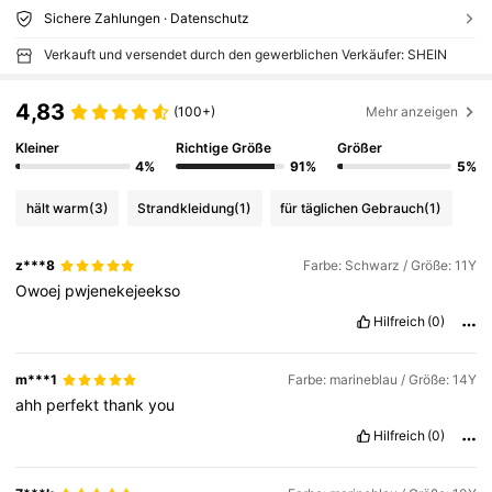
Sichere Zahlungen · Datenschutz
Verkauft und versendet durch den gewerblichen Verkäufer: SHEIN
4,83
(100+)
Mehr anzeigen
Kleiner
Richtige Größe
Größer
4%
91%
5%
hält warm
(3)
Strandkleidung
(1)
für täglichen Gebrauch
(1)
z***8
Farbe: Schwarz / Größe: 11Y
Owoej
pwjenekejeekso
Hilfreich
(0)
m***1
Farbe: marineblau / Größe: 14Y
ahh
perfekt
thank
you
Hilfreich
(0)