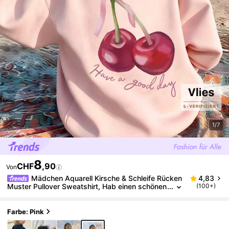
1/7
8
CHF
,90
Von
Mädchen Aquarell Kirsche & Schleife Rücken
4,83
Muster Pullover Sweatshirt, Hab einen schönen
(100+)
Tag Buchstaben Grafik Locker Langarm Tween
Mädchen Süß Lässig Kapuzen Sweatshirt
Farbe: Pink