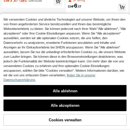
31 übrig
CHF
,87
-24%
CHF10,49
hirt, Loose Fit, geeignet für Herbst/
rt, weiches Material, geeignet für lä
6
CHF
,17
Winter Tragen Süßer Sweatshirt Kat
ssigen Tragen im Frühling und Herb
zen Sweatshirt Schwarzer Katzen
st
Sweatshirt Süßer Sweatshirt Tween
Mädchen Katzen Kleidung Herbst
Wir verwenden Cookies und ähnliche Technologien auf unserer Website, um Ihnen den
von Ihnen angeforderten Service bereitzustellen und Ihnen das bestmögliche
Webseitenerlebnis zu bieten. Sie können jederzeit nach Ihrer Wahl "Alle ablehnen", "Alle
akzeptieren" oder Ihre Cookie-Einstellungen anpassen. Wenn Sie "Alle akzeptieren"
auswählen, werden wir alle optionalen Cookies setzen, die uns helfen, den
Datenverkehr zu analysieren, erweiterte Funktionen anzubieten und Inhalte und
Anzeigen an Ihr Einkaufserlebnis bei SHEIN anzupassen. Wenn Sie "Alle ablehnen"
auswählen, lassen Sie nur die unbedingt erforderlichen Cookies zu, die unsere Website
zum Laufen bringen. Sie können diese in den Browsereinstellungen deaktivieren, was
jedoch die Funktionalität der Website beeinträchtigen kann. Um mehr über die von uns
verwendeten Cookies zu erfahren und Ihre optionalen Cookie-Einstellungen
anzupassen, wählen Sie bitte "Cookies verwalten". Weitere Informationen darüber, wie
wir die von uns erfassten Daten verarbeiten,
finden Sie in unserer
Datenschutzerklärung.
Alle ablehnen
Alle akzeptieren
Cookies verwalten
ZUM WARENKORB HINZUFÜGEN