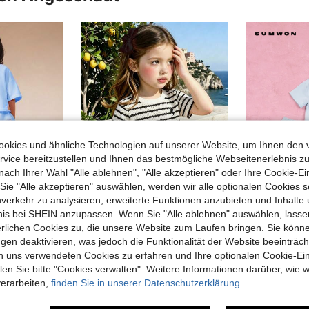
okies und ähnliche Technologien auf unserer Website, um Ihnen den 
vice bereitzustellen und Ihnen das bestmögliche Webseitenerlebnis zu
nach Ihrer Wahl "Alle ablehnen", "Alle akzeptieren" oder Ihre Cookie-Ei
e "Alle akzeptieren" auswählen, werden wir alle optionalen Cookies s
nverkehr zu analysieren, erweiterte Funktionen anzubieten und Inhalte
14
bnis bei SHEIN anzupassen. Wenn Sie "Alle ablehnen" auswählen, lassen
erlichen Cookies zu, die unsere Website zum Laufen bringen. Sie könne
ds
Genkimix Kids
SUMW
SUMWON Mädchen Muschel Sammler Club besticktes Oversized T-Shirt und Rüschen Saum Shorts Co-Ord Set Sommer Strand Casual Outfit
Genkimix Kids Mädchen Set mit Pferde-Stickerei, Rundhals Kurzarm Strukturiertes gestreiftes Strick T-Shirt und süßer Kuchen Rock, geeignet für den täglichen lässig-Stil und frische Sommerferien, Strand, Ausflüge - süßer, niedlicher Outfit
gen deaktivieren, was jedoch die Funktionalität der Website beeinträc
-24%
n uns verwendeten Cookies zu erfahren und Ihre optionalen Cookie-Ei
CHF13,12
CHF9,37
CHF12,49
n Sie bitte "Cookies verwalten". Weitere Informationen darüber, wie w
verarbeiten,
finden Sie in unserer Datenschutzerklärung.