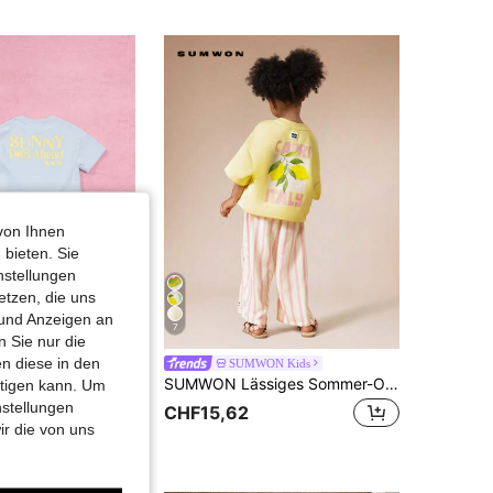
4,90
5.6K
289K
4,90
5.6K
289K
4,90
5.6K
289K
4,90
5.6K
289K
von Ihnen
 bieten. Sie
nstellungen
etzen, die uns
 und Anzeigen an
7
 Sie nur die
n diese in den
ON Kids
SUMWON Kids
SUMWON Mädchen Sommer Kurz Ärmel Crop Top und Shorts Set mit Sonnigen Tage Vorne Gelb Muster Hellblau Co-Ord Set
SUMWON Lässiges Sommer-Outfit für Mädchen mit überschnittener Zitronen-T-Shirt und gestreifter Caprihose, ideal für Strandurlaub
htigen kann. Um
nstellungen
CHF15,62
ir die von uns