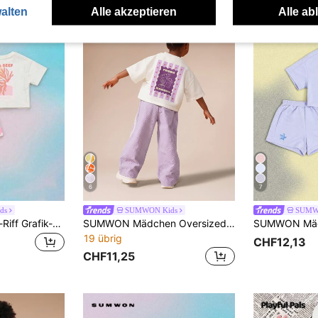
alten
Alle akzeptieren
Alle ab
6
7
ds
SUMWON Kids
SUMW
SUMWON Korallen-Riff Grafik-Muster Kurz-Arm Crop T-Shirt und Schachbrett Hoher Bund Shorts Zwei-Teiler Set
SUMWON Mädchen Oversized Fresh Bakery Grafik Rücken Muster T-Shirt und Weite Bein Strukturierte Lavendel Hose Co-Ord Set
19 übrig
CHF12,13
CHF11,25