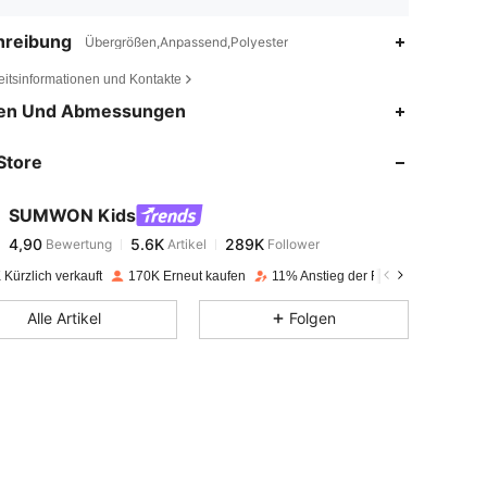
hreibung
Übergrößen,Anpassend,Polyester
eitsinformationen und Kontakte
4,90
5.6K
289K
en Und Abmessungen
Store
4,90
5.6K
289K
SUMWON Kids
4,90
5.6K
289K
Bewertung
Artikel
Follower
b***e
bezahlt
Vor 1 Tag
Kürzlich verkauft
170K Erneut kaufen
11% Anstieg der Follower
4,90
5.6K
289K
Alle Artikel
Folgen
4,90
5.6K
289K
4,90
5.6K
289K