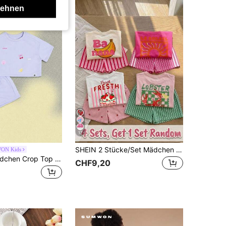
lehnen
17
SHEIN 2 Stücke/Set Mädchen Erdbeermuster Strick Weich Rundhals Kurzarm Überschnitt Schulter Pullover Top und gestreifte Shorts Mädchen Rosa Streifen Shorts Kinder Eiscreme Shorts Mädchen Eiscreme Shirt Set Kinder Shorts Set für Mädchen Zweiteiler süßes Set Kinder
ON Kids
SUMWON Mädchen Crop Top und Shorts Co-Ord Set mit Sommer Obst Kirsche Muschel Stickerei Patches, Lavendel
CHF9,20