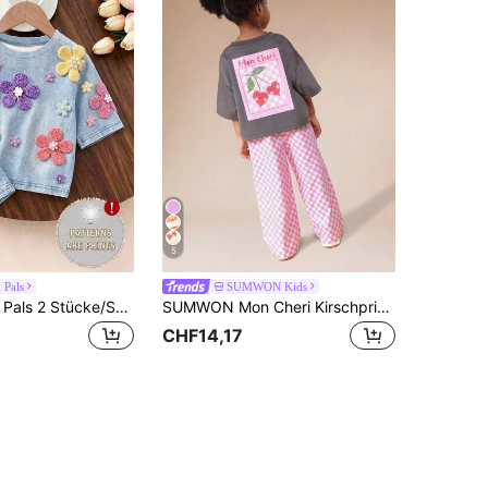
5
 Pals
SUMWON Kids
SHEIN Playful Pals 2 Stücke/Set Mädchen Sommer Neu Weicher Stoff Rundhals Kurzarm T-Shirt & Elastischer Bund Lose Shorts, Einfaches Vielseitiges Mode Sommer Outfit
SUMWON Mon Cheri Kirschprint kariertes Zweiteiler-Set für Mädchen mit Kurzarm T-Shirt und Hose mit Gummibund, lässiger Sommeroutfit für den Valentinstag Urlaub
CHF14,17