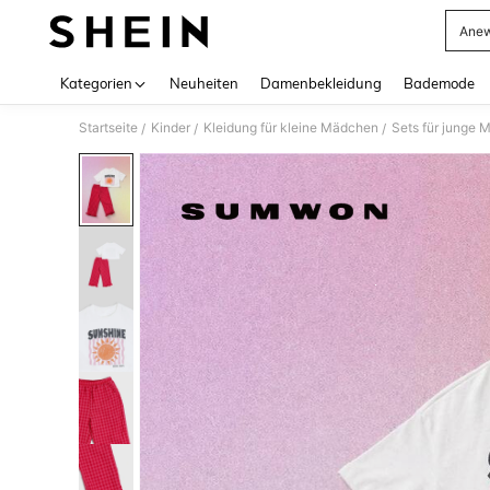
Anew
Use up 
Kategorien
Neuheiten
Damenbekleidung
Bademode
Startseite
Kinder
Kleidung für kleine Mädchen
Sets für junge
/
/
/