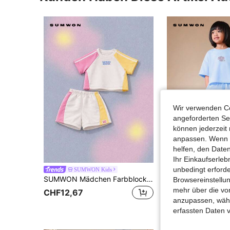
Wir verwenden Co
angeforderten Ser
können jederzeit 
anpassen. Wenn Si
helfen, den Date
Ihr Einkaufserle
unbedingt erford
SUMWON Kids
SUMWON Ki
SUMWON Mädchen Farbblock Raglanärmel T-Shirt und Shorts Zweiteiler Sommer Outfit Set mit kontrastierenden rosa gelben Einsätzen
Browsereinstellun
mehr über die vo
CHF12,67
CHF12,22
anzupassen, wähle
erfassten Daten 