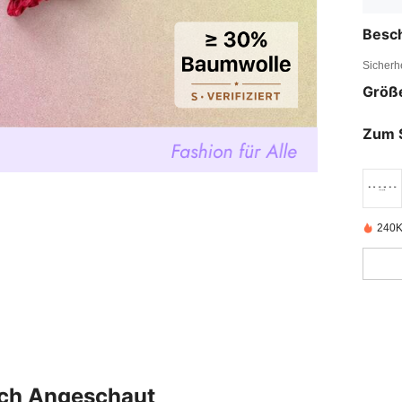
Besc
Sicherh
Größ
Zum 
240K 
uch Angeschaut