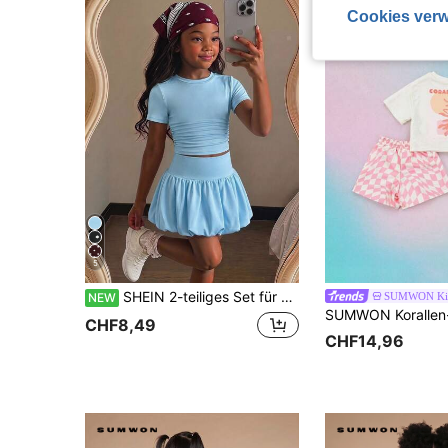
Cookies verw
5
SHEIN 2-teiliges Set für Kleine Mädchen, gestricktes T-Shirt mit Polka-Dot-Muster + Rock mit Blumenknospen, lässige vielseitige Streetwear für den Alltag
SUMWON Ki
NEW
CHF8,49
CHF14,96