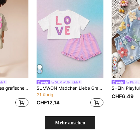
26
ds
SUMWON Kids
Playful
SUMWON Fröhliches grafisches Oversized Kurzarm Sweatshirt Co-Ord Set mit passenden Shorts für Kleinkinder
SUMWON Mädchen Liebe Grafik T-Shirt Co-Ord Set mit gestreiften Volant-Shorts, Herz-Stickerei, Rundhals-Kurzarm-Sommeroutfit
21 übrig
CHF6,49
CHF12,14
Mehr ansehen