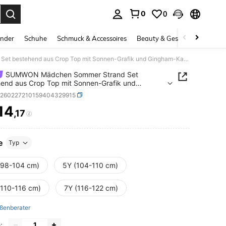
0
0
ess Enter to select.
inder
Schuhe
Schmuck & Accessoires
Beauty & Gesundheit
Gro
SUMWON Mädchen Sommer Strand Set bestehend aus Crop Top mit Sonnen-Grafik und Gingham-Karierter Hose mit Rüschensaum
SUMWON Mädchen Sommer Strand Set
end aus Crop Top mit Sonnen-Grafik und
m-Karierter Hose mit Rüschensaum
k260227210159404329915
14
,17
ICE AND AVAILABILITY
e
Typ
(98-104 cm)
5Y (104-110 cm)
(110-116 cm)
7Y (116-122 cm)
ßenberater
: