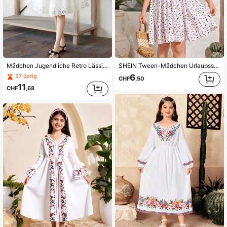
85K Follower
4,92
85K Follower
4,92
Mädchen Jugendliche Retro Lässiges Kleid mit Kragen, ärmellos, hohe Taille, locker, knielang, Karomuster Patchwork, Stickerei, Baumwolle
SHEIN Tween-Mädchen Urlaubsset im Bohemien-Stil mit kleinem Blumenmuster, Patchwork Kurzarm Kleid
6
37 übrig
85K Follower
CHF
,50
4,92
11
CHF
,68
85K Follower
4,92
85K Follower
4,92