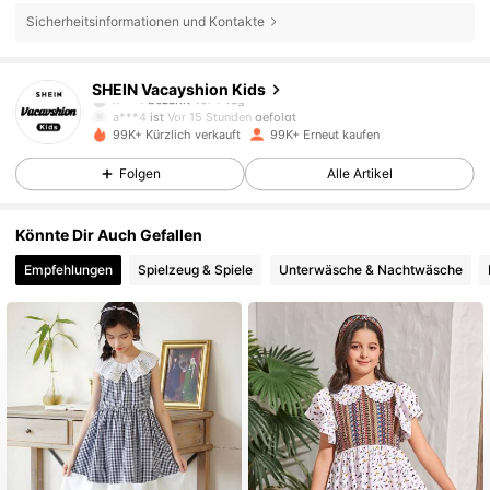
Sicherheitsinformationen und Kontakte
85K Follower
4,92
SHEIN Vacayshion Kids
a***4
ist
Vor 15 Stunden
gefolgt
99K+ Kürzlich verkauft
99K+ Erneut kaufen
85K Follower
4,92
Folgen
Alle Artikel
85K Follower
4,92
Könnte Dir Auch Gefallen
Empfehlungen
Spielzeug & Spiele
Unterwäsche & Nachtwäsche
85K Follower
4,92
85K Follower
4,92
85K Follower
4,92