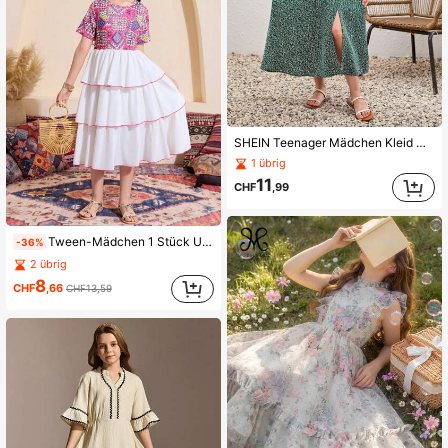
SHEIN Teenager Mädchen Kleid mit Allover Pflanzen Muster, Schmetterlingärmeln und geschlitzten Oberschenkeln
1 übrig
11
CHF
,99
Tween-Mädchen 1 Stück Urlaubskleid mit Blumen-Patchwork und mehreren Lagen Rüschen, Frühling/Sommer
-36%
2 übrig
8
CHF
,66
CHF13,59