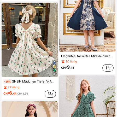
Elegantes, tailliertes Midikleid mit Jacquard-Spleißen und offener Schulter für Tween-Mädchen
30 übrig
9
CHF
,43
16
SHEIN Mädchen Tiefer V-Ausschnitt ärmelloses A-Linien Kleid mit Schleifen Dekor, elegantes und feminines Design, geeignet für Sommerfeste, Zusammenkünfte und Urlaub
-25%
22 übrig
6
CHF
,44
CHF8,69