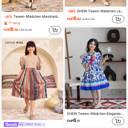
SHEIN Tween-Mädchen Lässig Blume Muster V-Ausschnitt Puff Langarm Smock Taille Schwung Gewebe Kleid für Urlaub
-49%
Tween-Mädchen Maxikleid mit Blumendruck, V-Ausschnitt, Laternenärmeln und tailliertem Schnitt
-47%
8
CHF
,82
CHF17,49
17 übrig
8
CHF
,36
CHF15,99
SHEIN Tween-Mädchen Elegantes High-End Urlaubskleid
6
CHF
,11
DRMZ Kids