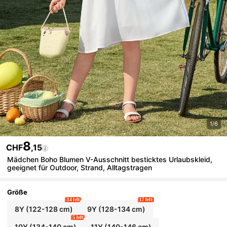
1/6
8
CHF
,15
Mädchen Boho Blumen V-Ausschnitt besticktes Urlaubskleid,
geeignet für Outdoor, Strand, Alltagstragen
Größe
14 left
17 left
8Y
(122-128 cm)
9Y
(128-134 cm)
5 left
10Y
(134-140 cm)
11Y
(140-146 cm)