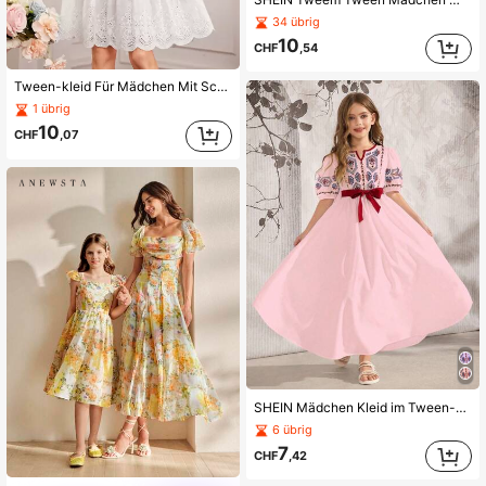
34 übrig
10
CHF
,54
Tween-kleid Für Mädchen Mit Schnürkragen, Halber Knopfleiste, Bestickter Spitze Und Gewebtem Patchwork-hohlausschnitt
1 übrig
10
CHF
,07
SHEIN Mädchen Kleid im Tween-Alter mit Blume Muster, elastischem Bund und Puffärmeln, weiß
6 übrig
7
CHF
,42