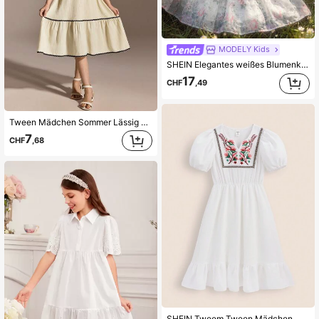
MODELY Kids
SHEIN Elegantes weißes Blumenkleid für Mädchen, ärmelloses Sommerkleid, gewebter Blumenmusterstoff, doppellagiger plissierter Saum, locker lässig, Party, Picknick, Hochzeitskleid
17
CHF
,49
Tween Mädchen Sommer Lässig Urlaubs Kleider mit Kerbe-Ausschnitt, Kontrast Wellen-Band Besatz, Rüschenärmel und Taillenbindung
7
CHF
,68
SHEIN Tweem Tween Mädchen Mode Bedrucktes Kleid im Landhausstil mit geschlitztem V-Ausschnitt und Puffärmeln