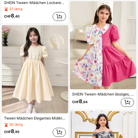
SHEIN Tween-Mädchen Lockeres, lässiges, einfaches, bequemes Patchwork-Kleid mit Kontrastfarbenmuster und Fransendekor
37 übrig
8
CHF
,40
SHEIN Tween-Mädchen lässiges, legeres, minimalistisches, bequemes Polokleid mit Cartoon Muster, Patchwork, Rüschen am Saum und kurzen Ärmeln
8
CHF
,64
Tween Mädchen Elegantes Midikleid mit Rundhalsausschnitt, Rüschen, kurzen Ärmeln, hoher Taille, lockerer, einfarbiger Spitzensaum
30 übrig
8
CHF
,95