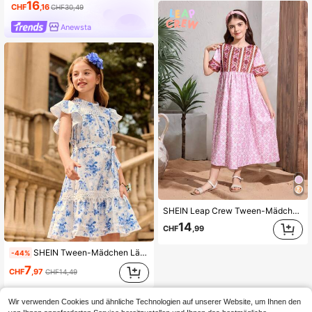
16
CHF
,16
CHF30,49
Anewsta
SHEIN Leap Crew Tween-Mädchen Eid Al-Fitr – Nationales Kleid im Farbblockdesign mit Rundhalsausschnitt und kurzen Ärmeln
14
CHF
,99
SHEIN Tween-Mädchen Lässiges Kleid im süßen Stil
-44%
7
CHF
,97
CHF14,49
Wir verwenden Cookies und ähnliche Technologien auf unserer Website, um Ihnen den