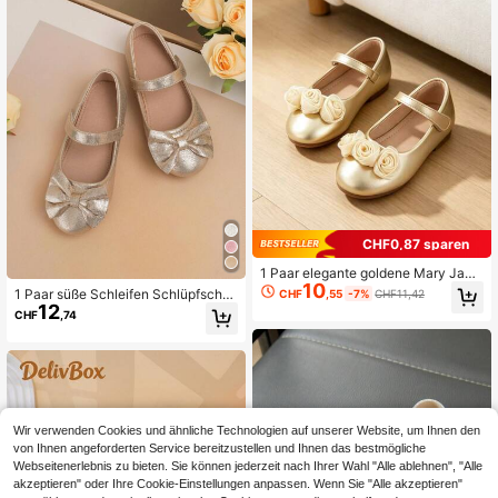
CHF0,87 sparen
1 Paar elegante goldene Mary Jane
10
Ballerinas für Mädchen in allen Jahr
1 Paar süße Schleifen Schlüpfschu
CHF
,55
-7%
CHF11,42
eszeiten, mit dreidimensionaler Ros
12
he Ohne Rutsch Flache Prinzessinn
CHF
,74
endekorationen, Klettverschluss, w
en oder Tanzschuhe, geeignet für al
eicher Sohle, Prinzessinnen-Kleider
le Jahreszeiten
schuhe, bequem und rutschfest, ge
eignet für Partys/Alltag/Reisen, her
vorragendes Geburtstagsgeschenk
für kleine Mädchen.
Wir verwenden Cookies und ähnliche Technologien auf unserer Website, um Ihnen den
von Ihnen angeforderten Service bereitzustellen und Ihnen das bestmögliche
Webseitenerlebnis zu bieten. Sie können jederzeit nach Ihrer Wahl "Alle ablehnen", "Alle
akzeptieren" oder Ihre Cookie-Einstellungen anpassen. Wenn Sie "Alle akzeptieren"