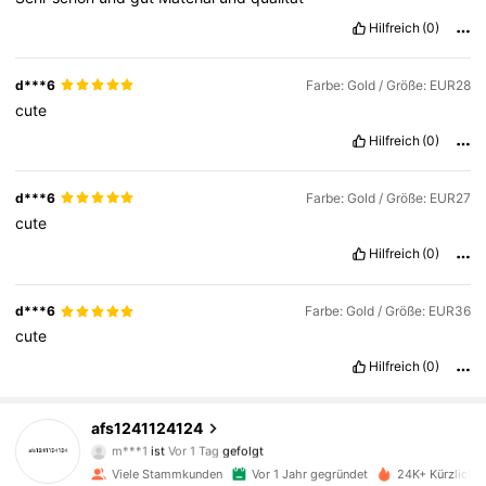
Hilfreich
(0)
d***6
Farbe: Gold / Größe: EUR28
cute
Hilfreich
(0)
d***6
Farbe: Gold / Größe: EUR27
cute
Hilfreich
(0)
d***6
Farbe: Gold / Größe: EUR36
cute
433 Follower
4,87
Hilfreich
(0)
433 Follower
4,87
afs1241124124
m***1
ist
Vor 1 Tag
gefolgt
433 Follower
4,87
Viele Stammkunden
Vor 1 Jahr gegründet
24K+ Kürzlich v