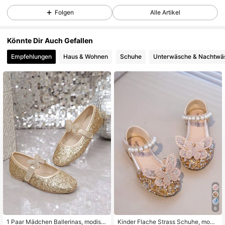
Folgen
Alle Artikel
433 Follower
4,87
433 Follower
4,87
Könnte Dir Auch Gefallen
Empfehlungen
Haus & Wohnen
Schuhe
Unterwäsche & Nachtwä
433 Follower
4,87
433 Follower
4,87
433 Follower
4,87
433 Follower
4,87
433 Follower
4,87
433 Follower
4,87
6
1 Paar Mädchen Ballerinas, modisc
Kinder Flache Strass Schuhe, modis