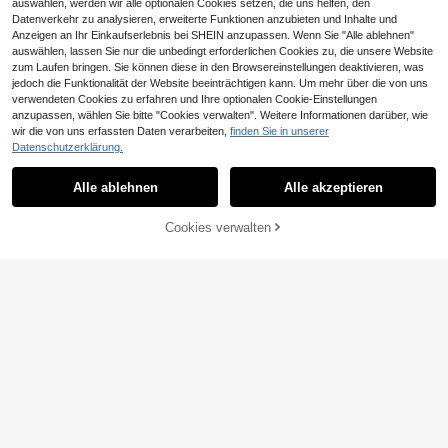
auswählen, werden wir alle optionalen Cookies setzen, die uns helfen, den
Datenverkehr zu analysieren, erweiterte Funktionen anzubieten und Inhalte und
Anzeigen an Ihr Einkaufserlebnis bei SHEIN anzupassen. Wenn Sie "Alle ablehnen"
auswählen, lassen Sie nur die unbedingt erforderlichen Cookies zu, die unsere Website
zum Laufen bringen. Sie können diese in den Browsereinstellungen deaktivieren, was
jedoch die Funktionalität der Website beeinträchtigen kann. Um mehr über die von uns
verwendeten Cookies zu erfahren und Ihre optionalen Cookie-Einstellungen
anzupassen, wählen Sie bitte "Cookies verwalten". Weitere Informationen darüber, wie
10
wir die von uns erfassten Daten verarbeiten,
finden Sie in unserer
Kinder Ballerinas mit Strass-Dekor
Datenschutzerklärung.
13
und niedlichem glänzendem Schme
1 Paar Mädchen Minimalistische Go
CHF
,08
tterling
9
ld Mary Jane Schuhe, eleganter Pri
CHF
,74
-11%
CHF11,03
Alle ablehnen
Alle akzeptieren
nzessinnenstil für den Sommer
Cookies verwalten
ZUM WARENKORB HINZUFÜGEN