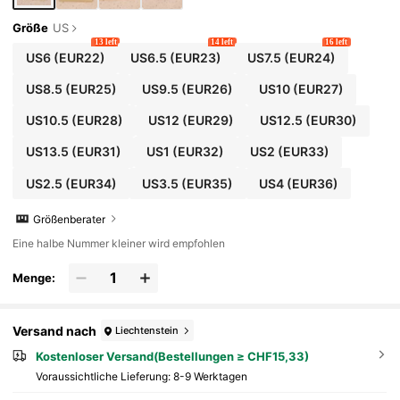
Größe
US
13 left
14 left
16 left
US6
(EUR22)
US6.5
(EUR23)
US7.5
(EUR24)
US8.5
(EUR25)
US9.5
(EUR26)
US10
(EUR27)
US10.5
(EUR28)
US12
(EUR29)
US12.5
(EUR30)
US13.5
(EUR31)
US1
(EUR32)
US2
(EUR33)
US2.5
(EUR34)
US3.5
(EUR35)
US4
(EUR36)
Größenberater
Eine halbe Nummer kleiner wird empfohlen
Menge:
Versand nach
Liechtenstein
Kostenloser Versand(Bestellungen ≥ CHF15,33)
Voraussichtliche Lieferung:
8-9 Werktagen