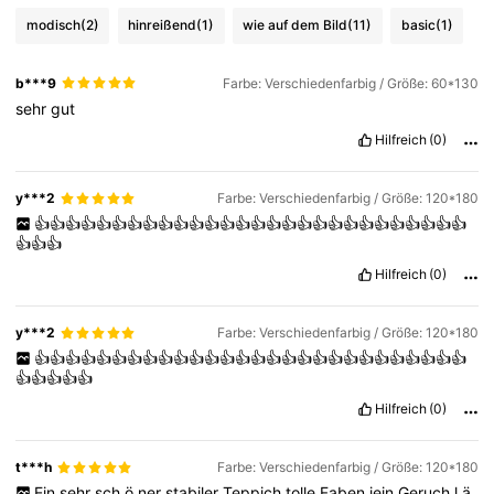
modisch
(2)
hinreißend
(1)
wie auf dem Bild
(11)
basic
(1)
b***9
Farbe: Verschiedenfarbig / Größe: 60*130
sehr
gut
Hilfreich
(0)
y***2
Farbe: Verschiedenfarbig / Größe: 120*180
👍👍👍👍👍👍👍👍👍👍👍👍👍👍👍👍👍👍👍👍👍👍👍👍👍👍👍👍
👍👍👍
Hilfreich
(0)
y***2
Farbe: Verschiedenfarbig / Größe: 120*180
👍👍👍👍👍👍👍👍👍👍👍👍👍👍👍👍👍👍👍👍👍👍👍👍👍👍👍👍
👍👍👍👍👍
Hilfreich
(0)
t***h
Farbe: Verschiedenfarbig / Größe: 120*180
Ein
sehr
sch
ö
ner
stabiler
Teppich
tolle
Faben
jein
Geruch
l
ä