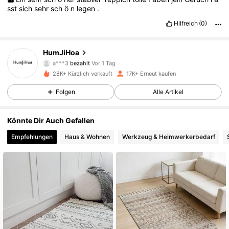
sst
sich
sehr
sch
ö
n
legen
.
Hilfreich
(0)
3.2K Follower
4,91
HumJiHoa
a***3
bezahlt
Vor 1 Tag
t***n
ist
Vor 1 Tag
gefolgt
28K+ Kürzlich verkauft
17K+ Erneut kaufen
3.2K Follower
4,91
Folgen
Alle Artikel
3.2K Follower
4,91
Könnte Dir Auch Gefallen
Empfehlungen
Haus & Wohnen
Werkzeug & Heimwerkerbedarf
3.2K Follower
4,91
3.2K Follower
4,91
3.2K Follower
4,91