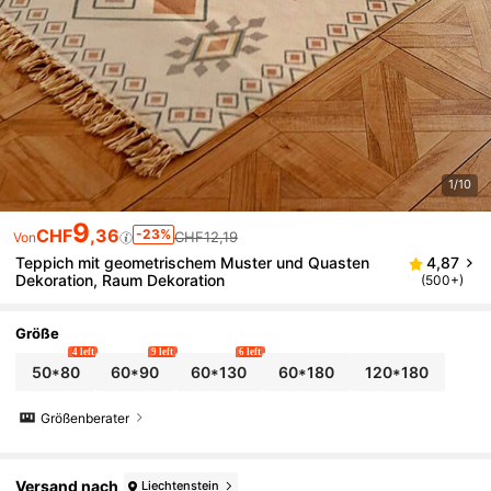
1/10
9
CHF
,36
-23%
CHF12,19
Von
Teppich mit geometrischem Muster und Quasten
4,87
Dekoration, Raum Dekoration
(500+)
Größe
4 left
9 left
6 left
50*80
60*90
60*130
60*180
120*180
Größenberater
Versand nach
Liechtenstein