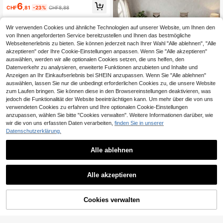
immer Dekoration, kleiner Teppich,
6
ich, Wohnzimm-Heimdekoration, O
Teppich, Heimdekoration, Wohnzim
CHF
,81
-23%
CHF8,88
utdoor-Teppich, waschbarer Teppic
mer Teppich, Wohnzimmer kleiner T
h, geeignet für Partydekoration, Ste
eppich, Schlafzimmer Teppich, Woh
igerung des Heimatstils, Hinzufüge
nzimmer Heimdekoration, Outdoor
Wir verwenden Cookies und ähnliche Technologien auf unserer Website, um Ihnen den
n von Festtagscharme, Steigerung
Teppich, waschbarer Teppich
von Ihnen angeforderten Service bereitzustellen und Ihnen das bestmögliche
der Freude, Heimdekoration, moder
Webseitenerlebnis zu bieten. Sie können jederzeit nach Ihrer Wahl "Alle ablehnen", "Alle
n-minimalistische dekorative Matt
akzeptieren" oder Ihre Cookie-Einstellungen anpassen. Wenn Sie "Alle akzeptieren"
e, saisonale dekorative Matte
auswählen, werden wir alle optionalen Cookies setzen, die uns helfen, den
Datenverkehr zu analysieren, erweiterte Funktionen anzubieten und Inhalte und
Anzeigen an Ihr Einkaufserlebnis bei SHEIN anzupassen. Wenn Sie "Alle ablehnen"
auswählen, lassen Sie nur die unbedingt erforderlichen Cookies zu, die unsere Website
zum Laufen bringen. Sie können diese in den Browsereinstellungen deaktivieren, was
jedoch die Funktionalität der Website beeinträchtigen kann. Um mehr über die von uns
verwendeten Cookies zu erfahren und Ihre optionalen Cookie-Einstellungen
anzupassen, wählen Sie bitte "Cookies verwalten". Weitere Informationen darüber, wie
CHF1,73 sparen
wir die von uns erfassten Daten verarbeiten,
finden Sie in unserer
Datenschutzerklärung.
1 Stück Vintage traditioneller Boho-
Stil Teppich, klassisches europäisc
5
CHF
,61
-23%
CHF7,34
hes und amerikanisches Blumen-St
Alle ablehnen
reifenmuster, rechteckiger weicher
Kunstwoll-Teppich, waschbar in gr
oßer Größe, geeignet für Außenbere
Eleganter Regenbogen Dekorations
Alle akzeptieren
ich, Eingang, Wohnzimmer, Schlafzi
teppich, neues kurzes Plüsch Perls
38 übrig
mmer, Waschküche, Badezimmer, K
amt Material Innenraum Teppiche,
5
üche, ganzjährige Bodenmatte für d
Wohnzimmer Teppich, Sofa Teppic
CHF
,56
en Haushalt, Heimdekoration
h, Schlafzimmer Teppich, rutschfest
Cookies verwalten
ZUM WARENKORB HINZUFÜGEN
e Matte für Bettseite, Teppich für Es
szimmer & Küche, Bürostuhlauflag
e, Eingangsmatte, Outdoor Picknick