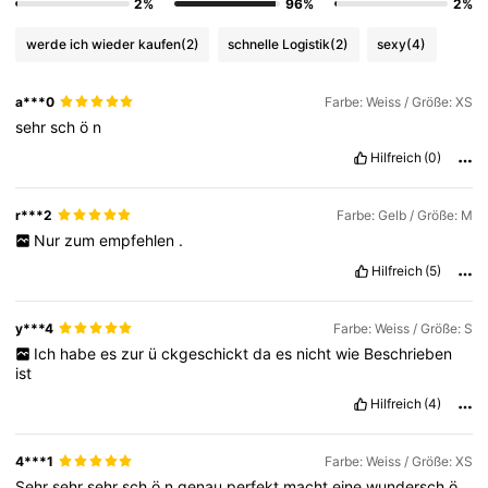
2%
96%
2%
werde ich wieder kaufen
(2)
schnelle Logistik
(2)
sexy
(4)
a***0
Farbe: Weiss / Größe: XS
sehr
sch
ö
n
Hilfreich
(0)
r***2
Farbe: Gelb / Größe: M
Nur
zum
empfehlen
.
Hilfreich
(5)
y***4
Farbe: Weiss / Größe: S
Ich
habe
es
zur
ü
ckgeschickt
da
es
nicht
wie
Beschrieben
ist
Hilfreich
(4)
4***1
Farbe: Weiss / Größe: XS
Sehr
sehr
sehr
sch
ö
n
genau
perfekt
macht
eine
wundersch
ö