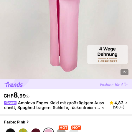
1/7
8
CHF
,99
Amplova Enges Kleid mit großzügigem Auss
4,83
chnitt, Spaghettiträgern, Schleife, rückenfreiem
(500+)
Design, Raffungen und hohem Schlitz
Farbe: Pink