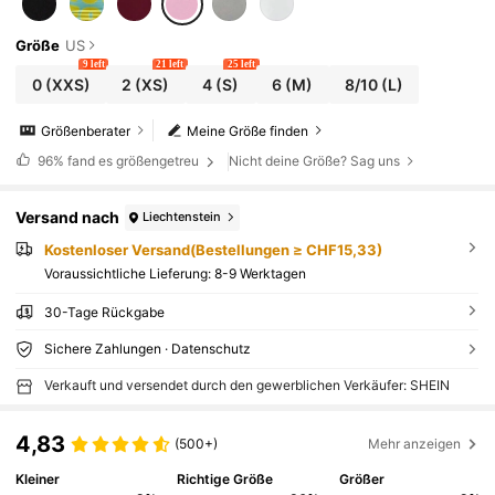
Größe
US
9 left
21 left
25 left
0
(XXS)
2
(XS)
4
(S)
6
(M)
8/10
(L)
Größenberater
Meine Größe finden
96%
fand es größengetreu
Nicht deine Größe? Sag uns
Versand nach
Liechtenstein
Kostenloser Versand(Bestellungen ≥ CHF15,33)
Voraussichtliche Lieferung:
8-9 Werktagen
30-Tage Rückgabe
Sichere Zahlungen · Datenschutz
Verkauft und versendet durch den gewerblichen Verkäufer: SHEIN
4,83
(500+)
Mehr anzeigen
Kleiner
Richtige Größe
Größer