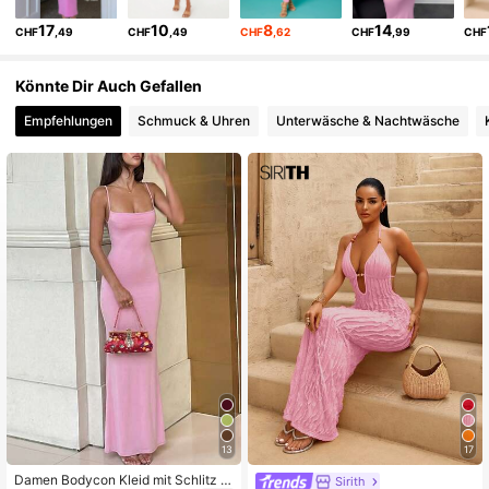
17
10
8
14
CHF
,49
CHF
,49
CHF
,62
CHF
,99
CHF
613K Follower
4,73
Könnte Dir Auch Gefallen
Empfehlungen
Schmuck & Uhren
Unterwäsche & Nachtwäsche
613K Follower
4,73
613K Follower
4,73
13
17
Damen Bodycon Kleid mit Schlitz u
Sirith