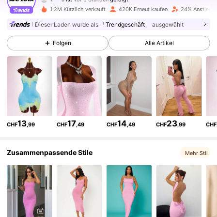
1.2M Kürzlich verkauft
420K Erneut kaufen
24% Anstieg d
613K Follower
4,73
Dieser Laden wurde als
「Trendgeschäft」
ausgewählt
Folgen
Alle Artikel
613K Follower
4,73
613K Follower
4,73
613K Follower
4,73
13
17
14
23
CHF
,99
CHF
,49
CHF
,49
CHF
,99
CHF
613K Follower
4,73
Zusammenpassende Stile
Mehr Stil
613K Follower
4,73
613K Follower
4,73