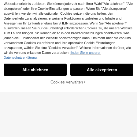
Webseitenerlebnis zu bieten. Sie können jederzeit nach Ihrer Wahl "Alle ablehnen", "Alle
akzeptieren" oder Ihre Cookie-Einstellungen anpassen. Wenn Sie "Alle akzeptieren"
auswählen, werden wir alle optionalen Cookies setzen, die uns helfen, den
Datenverkehr zu analysieren, erweiterte Funktionen anzubieten und Inhalte und
Anzeigen an Ihr Einkaufserlebnis bei SHEIN anzupassen. Wenn Sie "Alle ablehnen"
auswählen, lassen Sie nur die unbedingt erforderlichen Cookies zu, die unsere Website
zum Laufen bringen. Sie können diese in den Browsereinstellungen deaktivieren, was
jedoch die Funktionalität der Website beeinträchtigen kann. Um mehr über die von uns
verwendeten Cookies zu erfahren und Ihre optionalen Cookie-Einstellungen
anzupassen, wählen Sie bitte "Cookies verwalten". Weitere Informationen darüber, wie
4
wir die von uns erfassten Daten verarbeiten,
finden Sie in unserer
10
#Abendkleider In Schwarz
Datenschutzerklärung.
Mistrie Schwarzes langes Kleid mit
Aloruh
Blumen-Spitze - Spaghettiträger -
11
Alle ablehnen
Alle akzeptieren
Aloruh Damen Sommer Sexy Makar
CHF
,99
Transparentes sexy langes Kleid
on Blau Spitzenkleid, Damen Geflo
13
CHF
,49
-25%
CHF17,99
chten Träger Rückenfrei Ärmellos L
Cookies verwalten
ZUM WARENKORB HINZUFÜGEN
anges Kleid, Sommer Sexy Hoher S
chlitz Ausgeschnittenes Kleid, Som
mer Strandmode, Damen Strandres
ort Tragen, Bohemien Tropischer Sti
l Resort Tragen, Damen Brunch Outf
it, Damen Rückenfrei Urlaubskleid,
Damen Strandmode, Damen Spitze
Figurbetontes Kleid