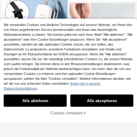
bel
Wir verwenden Cookies und ähnliche Technologien auf unserer Website, um Ihnen den
von Ihnen angeforderten Service bereitzustellen und Ihnen das bestmögliche
Webseitenerlebnis zu bieten. Sie können jederzeit nach Ihrer Wahl "Alle ablehnen", "Alle
akzeptieren" oder Ihre Cookie-Einstellungen anpassen. Wenn Sie "Alle akzeptieren"
auswählen, werden wir alle optionalen Cookies setzen, die uns helfen, den
Datenverkehr zu analysieren, erweiterte Funktionen anzubieten und Inhalte und
Anzeigen an Ihr Einkaufserlebnis bei SHEIN anzupassen. Wenn Sie "Alle ablehnen"
auswählen, lassen Sie nur die unbedingt erforderlichen Cookies zu, die unsere Website
zum Laufen bringen. Sie können diese in den Browsereinstellungen deaktivieren, was
jedoch die Funktionalität der Website beeinträchtigen kann. Um mehr über die von uns
verwendeten Cookies zu erfahren und Ihre optionalen Cookie-Einstellungen
10/20 Stücke, wiederverwendbare
anzupassen, wählen Sie bitte "Cookies verwalten". Weitere Informationen darüber, wie
Kabelbinder, schwarze verstellbare
17 übrig
wir die von uns erfassten Daten verarbeiten,
finden Sie in unserer
Draht-Aufbewahrungsriemen, multif
Datenschutzerklärung.
1
unktionale Klettverschluss-Kabelm
CHF
,34
-20%
CHF1,68
1 Rolle Klettverschluss-Kabelbinder
anagement-Binder, verwendet zum
zur Rebenformung/Kabelverwaltun
Organisieren von Zuhause, Büros u
1
Alle ablehnen
Alle akzeptieren
CHF
,28
g, in mehreren Größen erhältlich, st
nd Rechenzentren
ark und langanhaltend, universell fü
r Büro, Zuhause/Garten, wiederver
ZUM WARENKORB
Cookies verwalten
JETZT EINKAUFEN
wendbar, ordentlich und als Kartenh
HINZUFÜGEN
alter