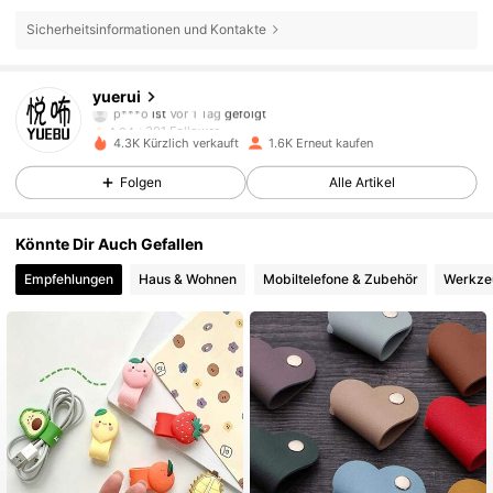
Sicherheitsinformationen und Kontakte
301 Follower
4,94
yuerui
p***o
ist
Vor 1 Tag
gefolgt
301 Follower
4,94
4.3K Kürzlich verkauft
1.6K Erneut kaufen
301 Follower
4,94
Folgen
Alle Artikel
301 Follower
4,94
Könnte Dir Auch Gefallen
Empfehlungen
Haus & Wohnen
Mobiltelefone & Zubehör
Werkze
301 Follower
4,94
301 Follower
4,94
301 Follower
4,94
301 Follower
4,94