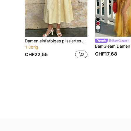
6
Damen einfarbiges plissiertes elegantes Kleid mit Taillenzug, lässig elegant, geeignet für Frühling/Sommer Strandurlaub, Brunch und tägliche Kleidung, Schulanfang
BamGleam
1 übrig
CHF17,68
CHF22,55