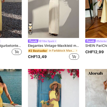
5
Vibe Spark
#Schicke 
DAZY Einfarbiges figurbetontes Sommerkleid mit taillierter Taille, Neckholder-Ausschnitt und rückenfreiem Design, elegantes Strandkleid für den Urlaub für Damen
Elegantes Vintage-Maxikleid mit Neckholder und rückenfreiem Design, transparentem Blumen-Spitzen-Taillen-Patchwork, für Party und Sommer
in Farbblock Maxikleider
#2 Bestseller
CHF12,99
CHF13,49