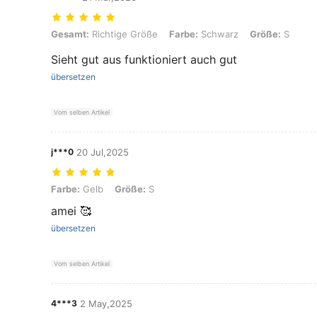
Gesamt: Richtige Größe, Farbe: Schwarz, Größe: S
Gesamt:
Richtige Größe
Farbe:
Schwarz
Größe:
S
Sieht gut aus funktioniert auch gut
übersetzen
Vom selben Artikel
j***0
20 Jul,2025
Farbe: Gelb, Größe: S
Farbe:
Gelb
Größe:
S
amei 🥰
übersetzen
Vom selben Artikel
4***3
2 May,2025