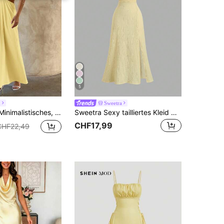
5
h
Sweetra
dlerfreundliches, elegantes Hochzeitssaison Sexy Extra-Langes Kleid
Sweetra Sexy tailliertes Kleid mit tiefem V-Ausschnitt, rückenfrei und Schlitz, einfarbig
CHF17,99
CHF22,49