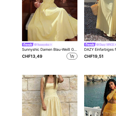
Sunnyshic
Dazy SPICE
Sunnyshic Damen Blau-Weiß Gestreiftes Bandeau Trägerlos Rückenschnürung Rückenfrei A-Linie Minimalistisch Premium Lässig Urlaub Sexy Europäischer und Amerikanischer Stil Maxikleid
CHF13,49
CHF19,51