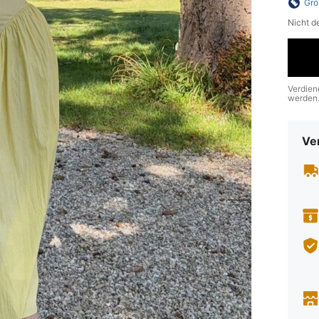
Grö
Nicht d
Verdien
werden
Ve