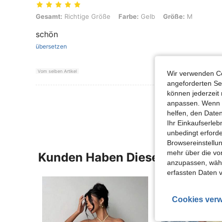
Gesamt: Richtige Größe, Farbe: Gelb, Größe: M
Gesamt:
Richtige Größe
Farbe:
Gelb
Größe:
M
schön
übersetzen
Vom selben Artikel
Wir verwenden Co
angeforderten Ser
können jederzeit 
Mehr Bewertung
anpassen. Wenn Si
helfen, den Date
Ihr Einkaufserle
unbedingt erford
Browsereinstellun
mehr über die vo
Kunden Haben Diese Artikel A
anzupassen, wähle
erfassten Daten 
Cookies verw