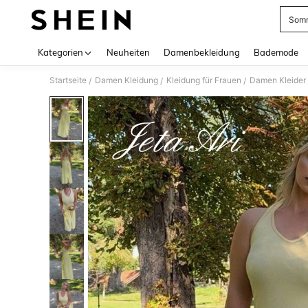
Somm
Use up 
Kategorien
Neuheiten
Damenbekleidung
Bademode
Startseite
Damen Kleidung
Kleidung für Frauen
Damen Kleider
/
/
/