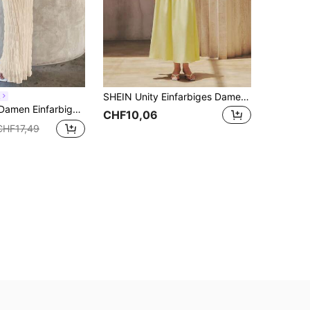
SHEIN Unity Einfarbiges Damenkleid mit Spaghettiträgern und Patchwork-Saum, modisch und vielseitig für Frühling/Sommer
h
s plissiertes figurbetontes rückenfreies sexy Kleid
CHF10,06
CHF17,49