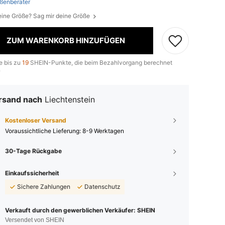
ßenberater
eine Größe? Sag mir deine Größe
ZUM WARENKORB HINZUFÜGEN
e bis zu
19
SHEIN-Punkte, die beim Bezahlvorgang berechnet
.
rsand nach
Liechtenstein
Kostenloser Versand
Voraussichtliche Lieferung:
8-9 Werktagen
30-Tage Rückgabe
Einkaufssicherheit
Sichere Zahlungen
Datenschutz
Verkauft durch den gewerblichen Verkäufer: SHEIN
Versendet von SHEIN