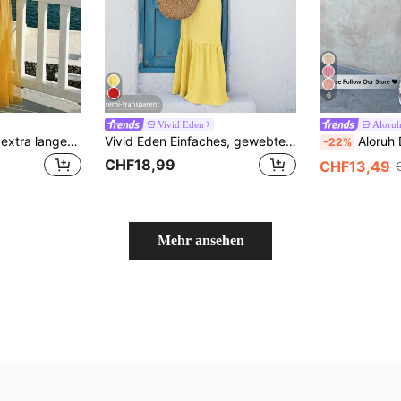
6
Vivid Eden
Aloru
BamGleam Damen extra langes, rückenfreies Kleid mit geraffter Mesh-Optik
Vivid Eden Einfaches, gewebtes Rüschen-Lockereres Rüschen-Saum Kleid für Frauen, Sommerkleidung, Valentinstag, Urlaubsoutfits für Frauen, Strandoutfits für Frauen, Festival, Romantisch, Bohemian, BOHO, Süß, Rave-Outfits Festival, Tropischer Urlaub Frauenkleidung, Karneval, Elegante Frauenkleidung für Frühling bis Sommer, Sommerkleid, Sommerkleider für Frauen, Sommeroutfits, Frühlingsoutfit Frauen, Frühlingsferien-Outfits, Frühlingskleid Frauen, Valentinstagoutfits für Frauen, Karneval Frauenaussehen 2026, Strandkleid, Elegante Partykleider für Frauen
Aloruh Damen Einfarbige
-22%
CHF18,99
CHF13,49
Mehr ansehen