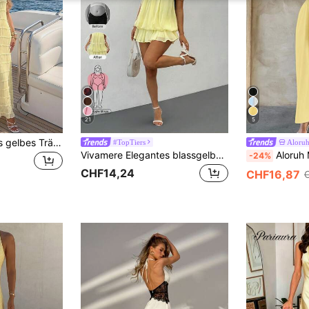
21
5
Flirla Damen langes gelbes Trägerkleid, elegantes und charmantes Modestrandkleid, geeignet für Strand, Party, Bankett im Frühling & Sommer
#TopTiers
Aloru
Vivamere Elegantes blassgelbes Neckholder-Mini-Kleid für Damen, sommerliches tropisches fließendes Babydoll-Kurzkleid, geeignet für Party, Date, Cocktail, Valentinstag, elegant, für zierliche Frauen
Aloruh Minimalistisches, pen
-24%
CHF14,24
CHF16,87