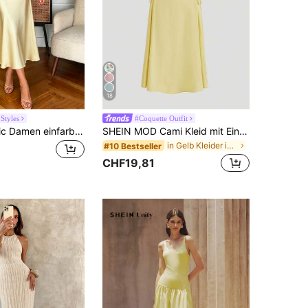
18
Styles
#Coquette Outfit
SHEIN PariChic Damen einfarbiges Satin-Kleid mit Wasserfall-Ausschnitt, minimalistisches Kleid, gelbes Kleid, Satin-Kleid, Date, Sommer, Damen Lässig leid, elegantes Damenkleid, Abschlussballkleid, Sommer
SHEIN MOD Cami Kleid mit Einfarbig Rüschen, seitlichem Band,
in Gelb Kleider in mittlerer Länge
#10 Bestseller
CHF19,81