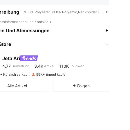
hreibung
70.0% Polyester,30.0% Polyamid,Neckholder,Knoten
eitsinformationen und Kontakte
4,77
3.4K
110K
en Und Abmessungen
Store
4,77
3.4K
110K
Jeta Ari
4,77
3.4K
110K
Bewertung
Artikel
Follower
k***2
bezahlt
Vor 1 Tag
+ Kürzlich verkauft
99K+ Erneut kaufen
4,77
3.4K
110K
Alle Artikel
Folgen
4,77
3.4K
110K
4,77
3.4K
110K