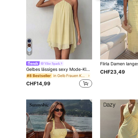
6
Vibe Spark
Gelbes lässiges sexy Mode-Kleid aus Chiffon mit Neckholder, rückenfrei, asymmetrischem Saum, elegant
CHF23,49
in Gelb Frauen Kurze Kleider
#8 Bestseller
CHF14,99