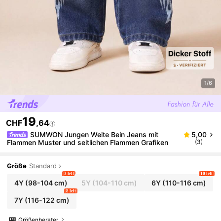
1/6
19
CHF
,64
SUMWON Jungen Weite Bein Jeans mit
5,00
Flammen Muster und seitlichen Flammen Grafiken
(3)
Größe
Standard
3 left
10 left
4Y
(98-104 cm)
5Y
(104-110 cm)
6Y
(110-116 cm)
8 left
7Y
(116-122 cm)
Größenberater