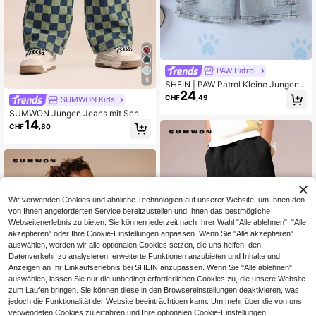
PAW Patrol
5
SHEIN | PAW Patrol Kleine Jungen T
24
asche Knopf Buchstaben Cartoon
CHF
,49
SUMWON Kids
Muster Lässig Alltag Denim Shorts
SUMWON Jungen Jeans mit Schac
14
hbrettmuster, weites Bein, Casual E
CHF
,80
veryday Relaxed Fit, Zugband Taille
Wir verwenden Cookies und ähnliche Technologien auf unserer Website, um Ihnen den
von Ihnen angeforderten Service bereitzustellen und Ihnen das bestmögliche
Webseitenerlebnis zu bieten. Sie können jederzeit nach Ihrer Wahl "Alle ablehnen", "Alle
akzeptieren" oder Ihre Cookie-Einstellungen anpassen. Wenn Sie "Alle akzeptieren"
auswählen, werden wir alle optionalen Cookies setzen, die uns helfen, den
Datenverkehr zu analysieren, erweiterte Funktionen anzubieten und Inhalte und
Anzeigen an Ihr Einkaufserlebnis bei SHEIN anzupassen. Wenn Sie "Alle ablehnen"
auswählen, lassen Sie nur die unbedingt erforderlichen Cookies zu, die unsere Website
zum Laufen bringen. Sie können diese in den Browsereinstellungen deaktivieren, was
jedoch die Funktionalität der Website beeinträchtigen kann. Um mehr über die von uns
verwendeten Cookies zu erfahren und Ihre optionalen Cookie-Einstellungen