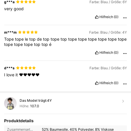
g***a
Farbe: Blau / Größe: 6Y
very
good
Hilfreich
(0)
m***m
Farbe: Blau / Größe: 4Y
Tope
tope
le
top
de
top
tope
top
tope
tope
tope
tope
tope
tope
tope
tope
tope
top
top
é
Hilfreich
(0)
d***s
Farbe: Blau / Größe: 6Y
I
love
it
❤️❤️❤️❤️❤️
Hilfreich
(0)
Das Model trägt:
4Y
Höhe:
107.0
Produktdetails
Zusammensetzung:
52% Baumwolle, 40% Polyester, 8% Viskose