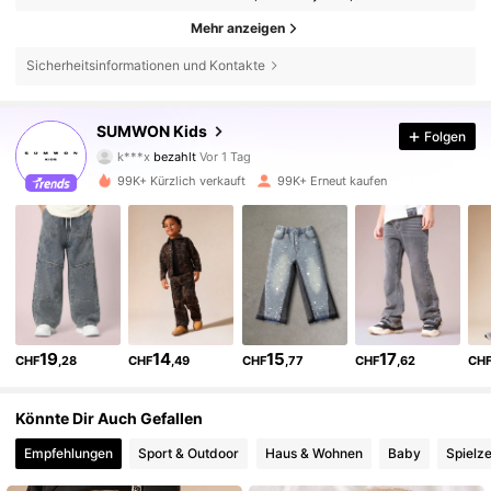
Mehr anzeigen
Sicherheitsinformationen und Kontakte
SUMWON Kids
Folgen
289K Follower
4,90
k***x
bezahlt
Vor 1 Tag
E***y
ist
Vor 4 Stunden
gefolgt
99K+ Kürzlich verkauft
99K+ Erneut kaufen
289K Follower
4,90
289K Follower
4,90
289K Follower
4,90
19
14
15
17
CHF
,28
CHF
,49
CHF
,77
CHF
,62
CH
289K Follower
4,90
Könnte Dir Auch Gefallen
Empfehlungen
Sport & Outdoor
Haus & Wohnen
Baby
Spielze
289K Follower
4,90