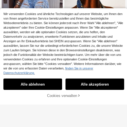
Wir verwenden Cookies und ähnliche Technologien auf unserer Website, um Ihnen den
von Ihnen angeforderten Service bereitzustellen und Ihnen das bestmögliche
Webseitenerlebnis zu bieten. Sie können jederzeit nach Ihrer Wahl "Alle ablehnen", "Alle
akzeptieren" oder Ihre Cookie-Einstellungen anpassen. Wenn Sie "Alle akzeptieren"
auswählen, werden wir alle optionalen Cookies setzen, die uns helfen, den
Datenverkehr zu analysieren, erweiterte Funktionen anzubieten und Inhalte und
Anzeigen an Ihr Einkaufserlebnis bei SHEIN anzupassen. Wenn Sie "Alle ablehnen"
auswählen, lassen Sie nur die unbedingt erforderlichen Cookies zu, die unsere Website
zum Laufen bringen. Sie können diese in den Browsereinstellungen deaktivieren, was
jedoch die Funktionalität der Website beeinträchtigen kann. Um mehr über die von uns
verwendeten Cookies zu erfahren und Ihre optionalen Cookie-Einstellungen
anzupassen, wählen Sie bitte "Cookies verwalten". Weitere Informationen darüber, wie
BriallanyX BriallanyX Damen Denim
20
wir die von uns erfassten Daten verarbeiten,
finden Sie in unserer
Shorts mit Taschen, Knöpfen, Distre
CHF
,99
ssed-Design, Rüschensaum, lässig
Datenschutzerklärung.
#Westliches Festival
und vielseitig für den Alltag
Amplova Damen sexy Mode Straße
Alle ablehnen
Alle akzeptieren
10
Nieten Dekor Schnalle Ausschnitt C
CHF
,49
rop Träger Jeans Top, Sommer Festi
val Kostüm Pendeln Urlaub Abschlu
Cookies verwalten
ZUM WARENKORB HINZUFÜGEN
ss Chic Y2k Niedlich Streetwear Ko
kette Party Hochzeit Elegant Busin
ess Casual Frau Business Strand Ab
schluss Ausgehen Geburtstag