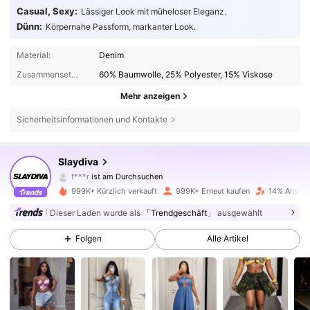
Casual, Sexy:
Lässiger Look mit müheloser Eleganz.
Dünn:
Körpernahe Passform, markanter Look.
Material:
Denim
Zusammensetzung:
60% Baumwolle, 25% Polyester, 15% Viskose
Mehr anzeigen
Sicherheitsinformationen und Kontakte
1.1M Follower
4,85
Slaydiva
f***r
ist am Durchsuchen
1.1M Follower
4,85
999K+ Kürzlich verkauft
999K+ Erneut kaufen
14% Anstieg
Dieser Laden wurde als
「Trendgeschäft」
ausgewählt
1.1M Follower
4,85
Folgen
Alle Artikel
1.1M Follower
4,85