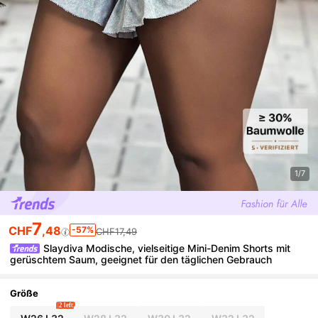
1/7
7
CHF
,48
-57%
CHF17,49
Slaydiva Modische, vielseitige Mini-Denim Shorts mit
gerüschtem Saum, geeignet für den täglichen Gebrauch
Größe
2 left