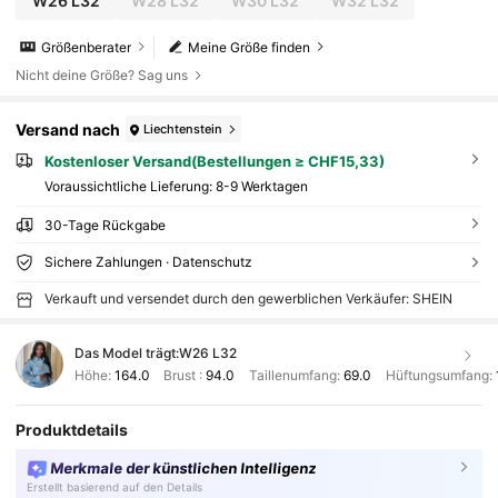
W26 L32
W28 L32
W30 L32
W32 L32
Größenberater
Meine Größe finden
Nicht deine Größe? Sag uns
Versand nach
Liechtenstein
Kostenloser Versand(Bestellungen ≥ CHF15,33)
Voraussichtliche Lieferung:
8-9 Werktagen
30-Tage Rückgabe
Sichere Zahlungen · Datenschutz
Verkauft und versendet durch den gewerblichen Verkäufer: SHEIN
Das Model trägt:
W26 L32
Höhe:
164.0
Brust :
94.0
Taillenumfang:
69.0
Hüftungsumfang:
Produktdetails
Merkmale der künstlichen Intelligenz
Erstellt basierend auf den Details