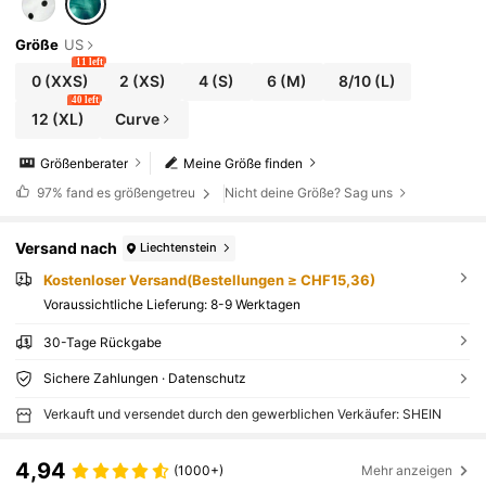
Größe
US
11 left
0
(XXS)
2
(XS)
4
(S)
6
(M)
8/10
(L)
40 left
12
(XL)
Curve
Größenberater
Meine Größe finden
97%
fand es größengetreu
Nicht deine Größe? Sag uns
Versand nach
Liechtenstein
Kostenloser Versand(Bestellungen ≥ CHF15,36)
Voraussichtliche Lieferung:
8-9 Werktagen
30-Tage Rückgabe
Sichere Zahlungen · Datenschutz
Verkauft und versendet durch den gewerblichen Verkäufer: SHEIN
4,94
(1000+)
Mehr anzeigen