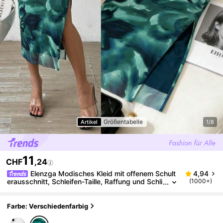
Größentabelle
Artikel
1/8
11
CHF
,24
Elenzga Modisches Kleid mit offenem Schult
4,94
erausschnitt, Schleifen-Taille, Raffung und Schli
(1000+)
tz, Blume Muster, Mesh-Material
Farbe: Verschiedenfarbig