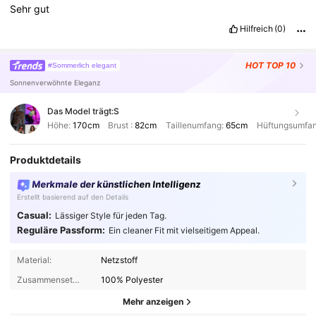
Sehr
gut
Hilfreich
(0)
HOT
TOP 10
#Sommerlich elegant
Sonnenverwöhnte Eleganz
Das Model trägt:
S
Höhe:
170cm
Brust :
82cm
Taillenumfang:
65cm
Hüftungsumfa
Produktdetails
Merkmale der künstlichen Intelligenz
Erstellt basierend auf den Details
Casual:
Lässiger Style für jeden Tag.
Reguläre Passform:
Ein cleaner Fit mit vielseitigem Appeal.
Material:
Netzstoff
Zusammensetzung:
100% Polyester
Mehr anzeigen