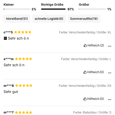
Kleiner
Richtige Größe
Größer
2%
97%
1%
hinreißend
(51)
schnelle Logistik
(6)
Sommeroutfits
(19)
c***5
Farbe: Verschiedenfarbig / Größe: XL
Sehr
sch
ö
n
Hilfreich
(2)
a***m
Farbe: Verschiedenfarbig / Größe: L
Sehr
sch
ö
n
Hilfreich
(0)
m***8
Farbe: Verschiedenfarbig / Größe: XS
Sehr
gut
Hilfreich
(0)
m***7
Farbe: Babyblau / Größe: S