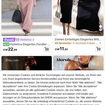
16
Damen Einfarbiges Elegantes Mittel
Hotletica
langes Kleid, Geeignet Für Urlaub, T
#5 Bestseller
in Hochzeit Frauen Midikleider
Hotletica Elegantes Pendler-
NEW
ägliche Treffen, Dates Und Andere
Mode Damen-Maxikleid mit Reißve
11
22
Anlässe Sommer Schwarz, Schick
CHF
,62
CHF
,99
rschluss-Design, elastischem Stric
& Elegant
k, langen Ärmeln, lockerem Schnitt,
für Frühling und Herbst
Wir verwenden Cookies und ähnliche Technologien auf unserer Website, um Ihnen den
von Ihnen angeforderten Service bereitzustellen und Ihnen das bestmögliche
Webseitenerlebnis zu bieten. Sie können jederzeit nach Ihrer Wahl "Alle ablehnen", "Alle
akzeptieren" oder Ihre Cookie-Einstellungen anpassen. Wenn Sie "Alle akzeptieren"
auswählen, werden wir alle optionalen Cookies setzen, die uns helfen, den
Datenverkehr zu analysieren, erweiterte Funktionen anzubieten und Inhalte und
Anzeigen an Ihr Einkaufserlebnis bei SHEIN anzupassen. Wenn Sie "Alle ablehnen"
auswählen, lassen Sie nur die unbedingt erforderlichen Cookies zu, die unsere Website