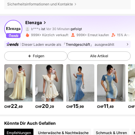
Sicherheitsinformationen und Kontakte
3M Follower
4,77
Elenzga
b***s
ist
Vor 30 Minuten
gefolgt
j***l
ist am Durchsuchen
999K+ Kürzlich verkauft
999K+ Erneut kaufen
15% Anstieg
3M Follower
4,77
Dieser Laden wurde als
「Trendgeschäft」
ausgewählt
Folgen
Alle Artikel
3M Follower
4,77
3M Follower
4,77
3M Follower
4,77
22
20
15
11
CHF
,49
CHF
,29
CHF
,99
CHF
,49
CHF
3M Follower
4,77
Könnte Dir Auch Gefallen
Empfehlungen
Unterwäsche & Nachtwäsche
Schmuck & Uhren