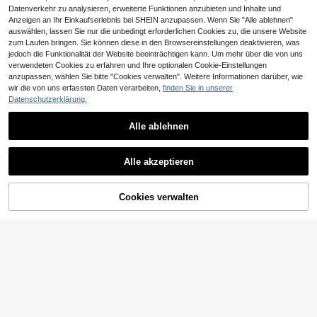
g, Weihnachten, Thanksgiving und
port Outdoor leichte Geschenk, Vat
Datenverkehr zu analysieren, erweiterte Funktionen anzubieten und Inhalte und
andere Feiertage
ertagsgeschenk, Halloween Gesch
Anzeigen an Ihr Einkaufserlebnis bei SHEIN anzupassen. Wenn Sie "Alle ablehnen"
enk für Männer
auswählen, lassen Sie nur die unbedingt erforderlichen Cookies zu, die unsere Website
zum Laufen bringen. Sie können diese in den Browsereinstellungen deaktivieren, was
jedoch die Funktionalität der Website beeinträchtigen kann. Um mehr über die von uns
verwendeten Cookies zu erfahren und Ihre optionalen Cookie-Einstellungen
anzupassen, wählen Sie bitte "Cookies verwalten". Weitere Informationen darüber, wie
wir die von uns erfassten Daten verarbeiten,
finden Sie in unserer
Datenschutzerklärung.
Alle ablehnen
Colorful Juveniles
peach tree Herren Box Tasche Umh
"Salty" Buchstaben-Muster Mi
NEW
Alle akzeptieren
1
ängetasche Schultertasche Kleine
ni Outdoor Sport Handtasche Geldb
25 übrig
CHF
,38
quadratische Tasche Schnalle Mon
örse mit Kopfhörerloch, kann als Ha
16
CHF
,74
-1%
CHF17,06
ogramm Business PU wasserdicht
ndy-Tasche, Arm-Tasche, Münzbe
Geldbörse Unisex Business Aufbew
utel, Schultertasche verwendet wer
Cookies verwalten
ZUM WARENKORB HINZUFÜGEN
ahrungstasche geeignet für Geschä
den, Damen horizontale Handy-Tas
ftsreisen Kulturbeutel Aufbewahrun
che, Multi-Reißverschluss vertikale
g Werkzeugtasche Große Kapazität
Geldbörse, Outdoor Sport Arm-Tasc
leicht zu tragen Schwarze Clutch H
he, geeignet für Laufen, Wandern u
andtasche Büroartikel Vintage Herr
nd Radfahren, Multi-Funktions Reiß
en Geschenk Pfirsichbaum
verschluss-Tasche, Frühling/Somm
er Essential, Lehrer-Tag Geschenk,
Mutter-Tag Geschenk, Vater-Tag G
eschenk, Geburtstags-Geschenk, S
chulanfang Geschenk, Party-Gesc
henk