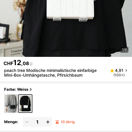
1/9
12
CHF
,08
peach tree Modische minimalistische einfarbige
4,91
Mini-Box-Umhängetasche, Pfirsichbaum
(100+)
Farbe: Weiss
Menge:
10 übrig