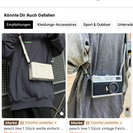
Könnte Dir Auch Gefallen
Empfehlungen
Kleidungs-Accessoires
Sport & Outdoor
Unterwä
Colorful Juveniles
Colorful Juveniles
peach tree 1 Stück weiße einfach d
peach tree 1 Stück vintage Patchw
esignte, verstellbare Trageriemen, n
ork Kamera geformte Umhängetasc