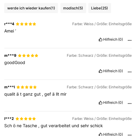
werde ich wieder kaufen
(1)
modisch
(5)
Liebe
(25)
9.2K Follower
4,86
r***4
Farbe: Weiss / Größe: Einheitsgröße
Amei
‘
9.2K Follower
4,86
Hilfreich
(0)
m***9
Farbe: Schwarz / Größe: Einheitsgröße
9.2K Follower
4,86
goodGood
Hilfreich
(0)
9.2K Follower
4,86
m***l
Farbe: Schwarz / Größe: Einheitsgröße
qualit
ä
t
ganz
gut
,
gef
ä
llt
mir
9.2K Follower
4,86
Hilfreich
(0)
l***2
Farbe: Weiss / Größe: Einheitsgröße
Sch
ö
ne
Tasche
,
gut
verarbeitet
und
sehr
schick
Hilfreich
(0)