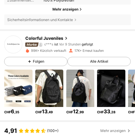
Zusammensetzung:
100% Polyurethan
Mehr anzeigen
Sicherheitsinformationen und Kontakte
9.2K Follower
4,86
Colorful Juveniles
c***s
ist
Vor 9 Stunden
gefolgt
d***a
ist am Durchsuchen
9.2K Follower
4,86
99K+ Kürzlich verkauft
17K+ Erneut kaufen
Folgen
Alle Artikel
9.2K Follower
4,86
9.2K Follower
4,86
9.2K Follower
4,86
6
13
12
33
CHF
,35
CHF
,49
CHF
,99
CHF
,28
CHF
4,91
9.2K Follower
4,86
(100+)
Mehr anzeigen