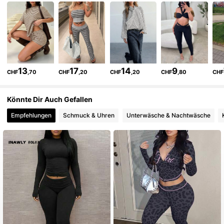
4.7K Follower
4,82
4.7K Follower
4,82
13
17
14
9
CHF
,70
CHF
,20
CHF
,20
CHF
,80
CHF
4.7K Follower
4,82
Könnte Dir Auch Gefallen
Empfehlungen
Schmuck & Uhren
Unterwäsche & Nachtwäsche
4.7K Follower
4,82
4.7K Follower
4,82
4.7K Follower
4,82