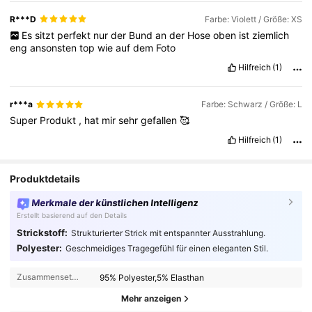
bequem
und
passt
sich
da
Haut
an
und
Figur
R***D
Farbe: Violett / Größe: XS
Es
sitzt
perfekt
nur
der
Bund
an
der
Hose
oben
ist
ziemlich
eng
ansonsten
top
wie
auf
dem
Foto
Hilfreich
(1)
r***a
Farbe: Schwarz / Größe: L
Super
Produkt
,
hat
mir
sehr
gefallen
🥰
Hilfreich
(1)
Produktdetails
Merkmale der künstlichen Intelligenz
Erstellt basierend auf den Details
Strickstoff:
Strukturierter Strick mit entspannter Ausstrahlung.
Polyester:
Geschmeidiges Tragegefühl für einen eleganten Stil.
Zusammensetzung:
95% Polyester,5% Elasthan
Mehr anzeigen