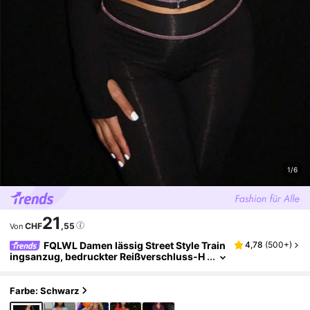
1/6
21
CHF
,55
Von
FQLWL Damen lässig Street Style Train
4,78
(
500+
)
ingsanzug, bedruckter Reißverschluss-H
oodie und Hosen Set, Langarm 2 Stücke O
utfit Schwarz Frühling Elegant
Farbe: Schwarz