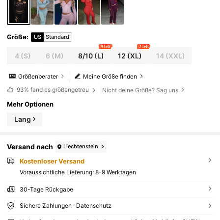
Größe
:
US
Standard
9 left
2 left
4
(S)
6
(M)
8/10
(L)
12
(XL)
14
(XXL)
Größenberater
Meine Größe finden
93%
fand es größengetreu
Nicht deine Größe? Sag uns
Mehr Optionen
Lang
Versand nach
Liechtenstein
Kostenloser Versand
Voraussichtliche Lieferung:
8-9 Werktagen
30-Tage Rückgabe
Sichere Zahlungen · Datenschutz