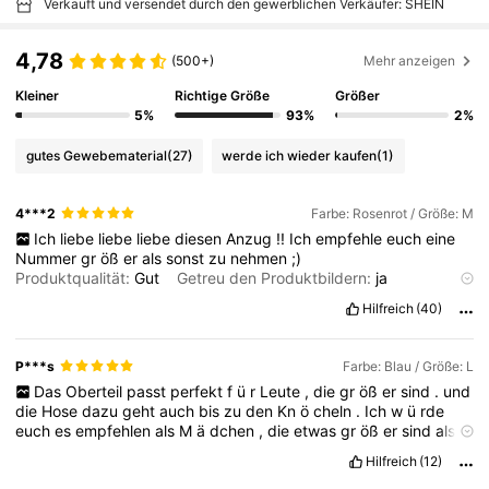
Verkauft und versendet durch den gewerblichen Verkäufer: SHEIN
4,78
(500+)
Mehr anzeigen
Kleiner
Richtige Größe
Größer
5%
93%
2%
gutes Gewebematerial
(27)
werde ich wieder kaufen
(1)
4***2
Farbe: Rosenrot / Größe: M
Ich
liebe
liebe
liebe
diesen
Anzug
!!
Ich
empfehle
euch
eine
Nummer
gr
öß
er
als
sonst
zu
nehmen
;)
Produktqualität:
Gut
Getreu den Produktbildern:
ja
Geruchsbeschreibung:
hat
keinen
Geruch
Fit:
Super
Hilfreich
(40)
P***s
Farbe: Blau / Größe: L
Das
Oberteil
passt
perfekt
f
ü
r
Leute
,
die
gr
öß
er
sind
.
und
die
Hose
dazu
geht
auch
bis
zu
den
Kn
ö
cheln
.
Ich
w
ü
rde
euch
es
empfehlen
als
M
ä
dchen
,
die
etwas
gr
öß
er
sind
als
eins
1
,
77
Hilfreich
(12)
Produktqualität:
perfekt
Qualit
ä
t
und
der
Stoff
ist
einfach