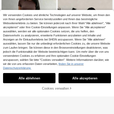
cool Hot Girl Kurz-Taille Zweiteiler
Set Basisschicht
Wir verwenden Cookies und ähnliche Technologien auf unserer Website, um Ihnen den
von Ihnen angeforderten Service bereitzustellen und Ihnen das bestmögliche
Webseitenerlebnis zu bieten. Sie können jederzeit nach Ihrer Wahl "Alle ablehnen", "Alle
akzeptieren" oder Ihre Cookie-Einstellungen anpassen. Wenn Sie "Alle akzeptieren"
auswählen, werden wir alle optionalen Cookies setzen, die uns helfen, den
Datenverkehr zu analysieren, erweiterte Funktionen anzubieten und Inhalte und
Anzeigen an Ihr Einkaufserlebnis bei SHEIN anzupassen. Wenn Sie "Alle ablehnen"
auswählen, lassen Sie nur die unbedingt erforderlichen Cookies zu, die unsere Website
zum Laufen bringen. Sie können diese in den Browsereinstellungen deaktivieren, was
jedoch die Funktionalität der Website beeinträchtigen kann. Um mehr über die von uns
verwendeten Cookies zu erfahren und Ihre optionalen Cookie-Einstellungen
anzupassen, wählen Sie bitte "Cookies verwalten". Weitere Informationen darüber, wie
wir die von uns erfassten Daten verarbeiten,
finden Sie in unserer
6
Datenschutzerklärung.
Damen-Hoodie-Set mit langen Ärm
LovelyWholesale
eln, Reißverschluss und "Angel"-Bu
16 übrig
Alle ablehnen
Alle akzeptieren
LovelyWholesale Damen Lässig Ru
chstabenprint, passendes Set mit b
ndhals Kurzarm Einfarbiges T-Shirt
16
17
equemen Jogginghosen, Sweatpan
CHF
,12
-21%
CHF20,55
CHF
,99
und 3/4 Schlaghose 2-teiliges Set
ts, Herbstkleidung zum Reisen und
Cookies verwalten
ZUM WARENKORB HINZUFÜGEN
Sommer Outfit Ganzjährig Elegant
Ausgehen, für Schwarze