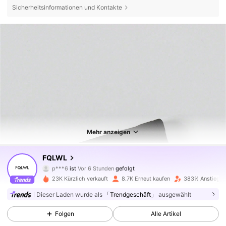
Sicherheitsinformationen und Kontakte
Mehr anzeigen
4.7K Follower
4,82
FQLWL
p***6
ist
Vor 6 Stunden
gefolgt
s***k
ist am Durchsuchen
23K Kürzlich verkauft
8.7K Erneut kaufen
383% Anstieg de
4.7K Follower
4,82
Dieser Laden wurde als
「Trendgeschäft」
ausgewählt
Folgen
Alle Artikel
4.7K Follower
4,82