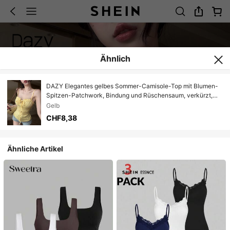
Ähnlich
DAZY Elegantes gelbes Sommer-Camisole-Top mit Blumen-
Spitzen-Patchwork, Bindung und Rüschensaum, verkürzt,
figurbetonter Taillenschnitt, Musikfestival- und Urlaubsstil für
Gelb
Damen
CHF8,38
Ähnliche Artikel