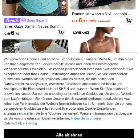
27
Damen schwarzes V-Ausschnitt Ca
misole mit gepolsterter Brust, rosa
6
Siren Gaze
CHF
,37
-22%
CHF8,21
Blumenmuster, dehnbarer Stricksto
17
Siren Gaze Damen Neues Sommer
ff, normale Länge, modisch und beq
All-Match Vielseitiges Strukturierte
uem für lässigen Sommer
6
ROMWE
#Clean Girl
CHF
,72
s Slim Fit Tanktop
Adventure Time X ROMWE Damen
DAZY Damen Einfarbiges Figurbeto
Y2K süßes lustiges neuartiges T-Sh
ntes lässig Sommer Trägershirt
10
7
CHF
,19
CHF
,49
irt mit Cartoon-Grafik
Wir verwenden Cookies und ähnliche Technologien auf unserer Website, um Ihnen den
von Ihnen angeforderten Service bereitzustellen und Ihnen das bestmögliche
Webseitenerlebnis zu bieten. Sie können jederzeit nach Ihrer Wahl "Alle ablehnen", "Alle
akzeptieren" oder Ihre Cookie-Einstellungen anpassen. Wenn Sie "Alle akzeptieren"
auswählen, werden wir alle optionalen Cookies setzen, die uns helfen, den
Datenverkehr zu analysieren, erweiterte Funktionen anzubieten und Inhalte und
Anzeigen an Ihr Einkaufserlebnis bei SHEIN anzupassen. Wenn Sie "Alle ablehnen"
auswählen, lassen Sie nur die unbedingt erforderlichen Cookies zu, die unsere Website
zum Laufen bringen. Sie können diese in den Browsereinstellungen deaktivieren, was
jedoch die Funktionalität der Website beeinträchtigen kann. Um mehr über die von uns
verwendeten Cookies zu erfahren und Ihre optionalen Cookie-Einstellungen
4
anzupassen, wählen Sie bitte "Cookies verwalten". Weitere Informationen darüber, wie
wir die von uns erfassten Daten verarbeiten,
finden Sie in unserer
LYSMO
9
Datenschutzerklärung.
LYSMO Damen PU-Leder Camisol
e mit seitlichen Ösen und Schnürun
13
#Künstlerische Anarchie
CHF
,12
g
Alle ablehnen
Siren Gaze Damen Zitronen Sticker