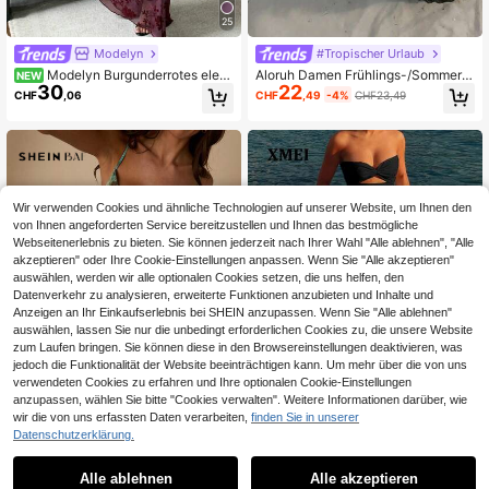
25
Modelyn
#Tropischer Urlaub
Modelyn Burgunderrotes eleg
Aloruh Damen Frühlings-/Sommer
NEW
30
22
antes Damenkleid mit Samtflock-M
Urlaubs Spitze Patchwork Boho Pai
CHF
,06
CHF
,49
-4%
CHF23,49
uster, Kontrast-Mesh, Off-Shoulder
sley Muster Kleid
und plissiert
Wir verwenden Cookies und ähnliche Technologien auf unserer Website, um Ihnen den
von Ihnen angeforderten Service bereitzustellen und Ihnen das bestmögliche
Webseitenerlebnis zu bieten. Sie können jederzeit nach Ihrer Wahl "Alle ablehnen", "Alle
akzeptieren" oder Ihre Cookie-Einstellungen anpassen. Wenn Sie "Alle akzeptieren"
auswählen, werden wir alle optionalen Cookies setzen, die uns helfen, den
Datenverkehr zu analysieren, erweiterte Funktionen anzubieten und Inhalte und
Anzeigen an Ihr Einkaufserlebnis bei SHEIN anzupassen. Wenn Sie "Alle ablehnen"
auswählen, lassen Sie nur die unbedingt erforderlichen Cookies zu, die unsere Website
zum Laufen bringen. Sie können diese in den Browsereinstellungen deaktivieren, was
jedoch die Funktionalität der Website beeinträchtigen kann. Um mehr über die von uns
verwendeten Cookies zu erfahren und Ihre optionalen Cookie-Einstellungen
anzupassen, wählen Sie bitte "Cookies verwalten". Weitere Informationen darüber, wie
wir die von uns erfassten Daten verarbeiten,
finden Sie in unserer
7
4
Datenschutzerklärung.
Urlaubs-Strandkleid, sexy, einfarbi
#Statement Kleid
18
g, mit Twist und Cut-outs, schwarz,
Alle ablehnen
Alle akzeptieren
CHF
,49
SHEIN BAE Damen Sommer Mode T
elegant, Sommer, Resortwear