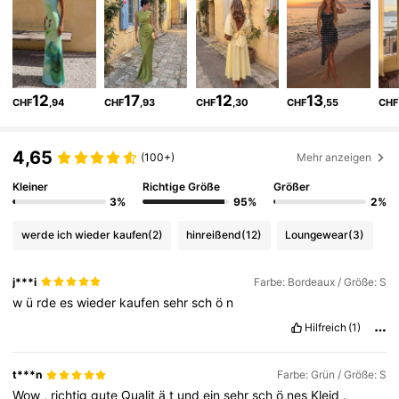
31K Follower
4,64
31K Follower
4,64
12
17
12
13
CHF
,94
CHF
,93
CHF
,30
CHF
,55
CHF
31K Follower
4,64
4,65
(100+)
Mehr anzeigen
31K Follower
4,64
Kleiner
Richtige Größe
Größer
3%
95%
2%
werde ich wieder kaufen
(2)
hinreißend
(12)
Loungewear
(3)
31K Follower
4,64
j***i
Farbe: Bordeaux / Größe: S
w
ü
rde
es
wieder
kaufen
sehr
sch
ö
n
31K Follower
4,64
Hilfreich
(1)
31K Follower
4,64
t***n
Farbe: Grün / Größe: S
Wow
,
richtig
gute
Qualit
ä
t
und
ein
sehr
sch
ö
nes
Kleid
.