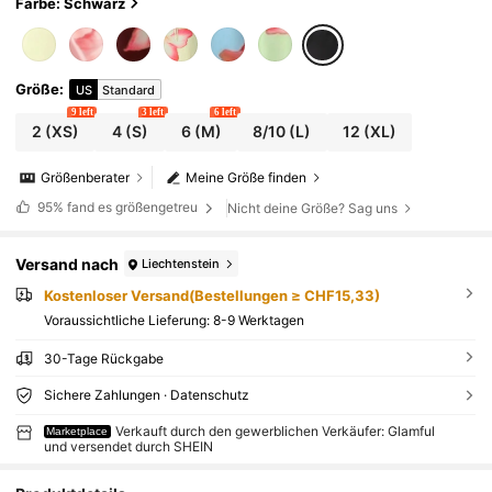
Farbe: Schwarz
Größe
:
US
Standard
9 left
3 left
6 left
2
(XS)
4
(S)
6
(M)
8/10
(L)
12
(XL)
Größenberater
Meine Größe finden
95%
fand es größengetreu
Nicht deine Größe? Sag uns
Versand nach
Liechtenstein
Kostenloser Versand(Bestellungen ≥ CHF15,33)
Voraussichtliche Lieferung:
8-9 Werktagen
30-Tage Rückgabe
Sichere Zahlungen · Datenschutz
Verkauft durch den gewerblichen Verkäufer: Glamful
Marketplace
und versendet durch SHEIN