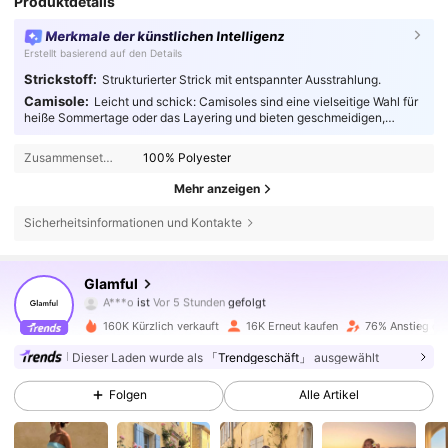
Produktdetails
Merkmale der künstlichen Intelligenz
Erstellt basierend auf den Details
Strickstoff:
Strukturierter Strick mit entspannter Ausstrahlung.
Camisole:
Leicht und schick: Camisoles sind eine vielseitige Wahl für
heiße Sommertage oder das Layering und bieten geschmeidigen,
atmungsaktiven Komfort für modebewusste Trendsetter.
Zusammensetzung:
100% Polyester
Mehr anzeigen
Sicherheitsinformationen und Kontakte
31K Follower
4,64
Glamful
A***o
ist
Vor 5 Stunden
gefolgt
e***z
ist am Durchsuchen
31K Follower
4,64
160K Kürzlich verkauft
16K Erneut kaufen
76% Anstieg der
Dieser Laden wurde als
「Trendgeschäft」
ausgewählt
31K Follower
4,64
Folgen
Alle Artikel