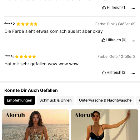
Hilfreich
(1)
31K Follower
4,64
f***2
Farbe: Pink / Größe: XS
Die
Farbe
sieht
etwas
komisch
aus
ist
aber
okay
Hilfreich
(0)
f***i
Farbe: Gelb / Größe: S
Hat
mir
sehr
gefallen
wow
wow
wow
.
Hilfreich
(2)
Könnte Dir Auch Gefallen
Empfehlungen
Schmuck & Uhren
Unterwäsche & Nachtwäsche