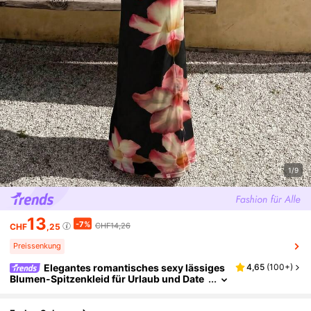
1/9
13
-7%
CHF14,26
CHF
,25
Preissenkung
Elegantes romantisches sexy lässiges
4,65
(
100+
)
Blumen-Spitzenkleid für Urlaub und Date
s, Sommerkleid, lässiges Maxikleid, Som
merurlaubs-Outfit, Blumenkleid