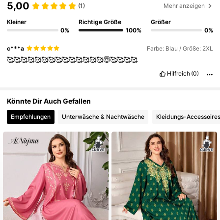
5,00
(1)
Mehr anzeigen
101K Follower
4,84
Kleiner
Richtige Größe
Größer
0%
100%
0%
c***a
Farbe: Blau / Größe: 2XL
101K Follower
4,84
🥰🥰🥰🥰🥰🥰🥰🥰🥰🥰🥰🥰🥰🥰😇🥰🥰🥰🥰
Hilfreich
(0)
101K Follower
4,84
Könnte Dir Auch Gefallen
Empfehlungen
Unterwäsche & Nachtwäsche
Kleidungs-Accessoire
101K Follower
4,84
101K Follower
4,84