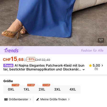
1/7
15
CHF
,68
-51%
CHF32,49
Al Najma Elegantes Patchwork-Kleid mit bun
5,00
ter, bestickter Blumenapplikation und Glockenär
(1)
meln, für Frühling/Sommer
Größe
27 left
25 left
12 left
0XL
1XL
2XL
3XL
4XL
Größenberater
Meine Größe finden