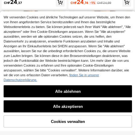
24
24
CHF
,74
-1%
CHF24,99
CHF
,37
mit Schlitz und Langarm, im türkisc
hen und arabischen traditionellen S
til
Wir verwenden Cookies und ähnliche Technologien auf unserer Website, um Ihnen den
von Ihnen angeforderten Service bereitzustellen und Ihnen das bestmögliche
Webseitenerlebnis zu bieten. Sie können jederzeit nach Ihrer Wahl "Alle ablehnen", "Alle
akzeptieren" oder Ihre Cookie-Einstellungen anpassen. Wenn Sie "Alle akzeptieren"
auswählen, werden wir alle optionalen Cookies setzen, die uns helfen, den
Datenverkehr zu analysieren, erweiterte Funktionen anzubieten und Inhalte und
Anzeigen an Ihr Einkaufserlebnis bei SHEIN anzupassen. Wenn Sie "Alle ablehnen"
auswählen, lassen Sie nur die unbedingt erforderlichen Cookies zu, die unsere Website
zum Laufen bringen. Sie können diese in den Browsereinstellungen deaktivieren, was
jedoch die Funktionalität der Website beeinträchtigen kann. Um mehr über die von uns
verwendeten Cookies zu erfahren und Ihre optionalen Cookie-Einstellungen
anzupassen, wählen Sie bitte "Cookies verwalten". Weitere Informationen darüber, wie
wir die von uns erfassten Daten verarbeiten,
finden Sie in unserer
Datenschutzerklärung.
Alle ablehnen
Al Najma CURVE
Al Najma CURVE
Alle akzeptieren
Al Najma Damen Langarm Chiffon
Al Najma Zufälliger Blume Muster P
Muster Elegant Bequem Romantisc
atchwork plissierter Glockenärmel l
21 übrig
16
CHF
,12
-22%
CHF20,68
h Sommer Große Größen Arabische
ocker Knopf Casual Maxikleid für Fr
26
Abaya
auen, bequem & vielseitig, Große Gr
CHF
,49
Cookies verwalten
ZUM WARENKORB HINZUFÜGEN
ößen