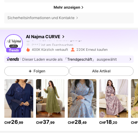
Mehr anzeigen
Sicherheitsinformationen und Kontakte
101K Follower
4,84
Al Najma CURVE
f***7
ist am Durchsuchen
101K Follower
4,84
400K Kürzlich verkauft
220K Erneut kaufen
Dieser Laden wurde als
「Trendgeschäft」
ausgewählt
101K Follower
4,84
Folgen
Alle Artikel
101K Follower
4,84
101K Follower
4,84
26
37
28
18
CHF
,99
CHF
,99
CHF
,49
CHF
,20
CHF
101K Follower
4,84