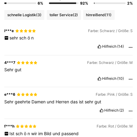
6%
92%
2%
schnelle Logistik
(3)
toller Service
(2)
hinreißend
(11)
l***e
Farbe: Schwarz / Größe: S
sehr
sch
ö
n
Hilfreich
(14)
4***7
Farbe: Schwarz / Größe: M
Sehr
gut
Hilfreich
(10)
e***6
Farbe: Pink / Größe: S
Sehr
geehrte
Damen
und
Herren
das
ist
sehr
gut
Hilfreich
(2)
f***h
Farbe: Rot / Größe: M
Ist
sch
ö
n
wir
im
Bild
und
passend