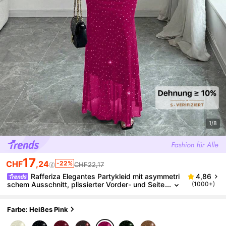
1/8
17
CHF
,24
-22%
CHF22,17
Rafferiza Elegantes Partykleid mit asymmetri
4,86
schem Ausschnitt, plissierter Vorder- und Seite
(1000+)
npartie, Meerjungfrauensaum, Trompetenärmel
für Frauen in Schwarz, Herbst/Winter, Jacquard-Stri
ck-Mesh-Gewebe mit Silberfolie Maxikleid
Farbe: Heißes Pink