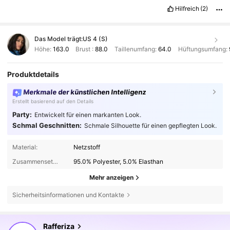
Hilfreich
(2)
Das Model trägt:
US 4 (S)
Höhe:
163.0
Brust :
88.0
Taillenumfang:
64.0
Hüftungsumfang:
Produktdetails
Merkmale der künstlichen Intelligenz
Erstellt basierend auf den Details
Party:
Entwickelt für einen markanten Look.
Schmal Geschnitten:
Schmale Silhouette für einen gepflegten Look.
Material:
Netzstoff
Zusammensetzung:
95.0% Polyester, 5.0% Elasthan
Mehr anzeigen
Sicherheitsinformationen und Kontakte
949K Follower
4,82
Rafferiza
r***w
ist
Vor 10 Minuten
gefolgt