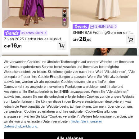
4
SHEIN BAE
SHEIN BAE Frühling/Sommer einfar
#Zartes Kleid
biges apricotfarbenes Strick-Maxikl
28
Zivah 2025 Herbst Neues Musikfes
CHF
,99
eid für Damen mit quadratischem A
tival, Ostern, St. Patrick's Day, West
16
usschnitt, langen Ärmeln, asymmetr
CHF
,91
ern, Nomadisch, Geburtstagsfest, A
ischem Saum und Rüschenbesatz,
bschlussfeier, College Stil, Studente
geeignet für Cocktailparty, romantis
nmode, Alltags Lässig, Allround Viel
ches Date, Party, Hochzeit als Brau
seitig, Lässig, Urlaub, Kreuzfahrt Re
Wir verwenden Cookies und ähnliche Technologien auf unserer Website, um Ihnen den
tjungfernkleid, Valentinstag, Somme
ise, Strand, Sonnenbaden, Viral, Str
von Ihnen angeforderten Service bereitzustellen und Ihnen das bestmögliche
rkleid für Damen, Teeparty-Kleid, Br
eetwear, Hochzeitsgast Boho, Pend
unch-Kleid, elegantes Kleid, apricot
Webseitenerlebnis zu bieten. Sie können jederzeit nach Ihrer Wahl "Alle ablehnen", "Alle
eln, Brunch, Flughafen, Party & Feie
farbenes Kleid
akzeptieren" oder Ihre Cookie-Einstellungen anpassen. Wenn Sie "Alle akzeptieren"
rtags Outfits, asymmetrische Schult
auswählen, werden wir alle optionalen Cookies setzen, die uns helfen, den
er langes seidiges glänzendes lila K
leid
Datenverkehr zu analysieren, erweiterte Funktionen anzubieten und Inhalte und
Anzeigen an Ihr Einkaufserlebnis bei SHEIN anzupassen. Wenn Sie "Alle ablehnen"
auswählen, lassen Sie nur die unbedingt erforderlichen Cookies zu, die unsere Website
zum Laufen bringen. Sie können diese in den Browsereinstellungen deaktivieren, was
jedoch die Funktionalität der Website beeinträchtigen kann. Um mehr über die von uns
verwendeten Cookies zu erfahren und Ihre optionalen Cookie-Einstellungen
anzupassen, wählen Sie bitte "Cookies verwalten". Weitere Informationen darüber, wie
wir die von uns erfassten Daten verarbeiten,
finden Sie in unserer
Datenschutzerklärung.
Alle ablehnen
13