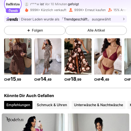
a***2
ist am Durchsuchen
949K Follower
4,82
999K+ Kürzlich verkauft
999K+ Erneut kaufen
15% Anstieg
Dieser Laden wurde als
「Trendgeschäft」
ausgewählt
949K Follower
4,82
Folgen
Alle Artikel
949K Follower
4,82
949K Follower
4,82
15
14
18
4
CHF
,99
CHF
,49
CHF
,99
CHF
,49
CHF
949K Follower
4,82
Könnte Dir Auch Gefallen
Empfehlungen
Schmuck & Uhren
Unterwäsche & Nachtwäsche
949K Follower
4,82
949K Follower
4,82