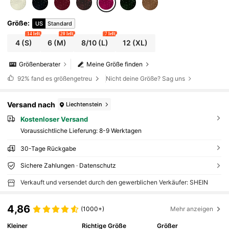
Größe
:
US
Standard
14 left
20 left
7 left
4
(S)
6
(M)
8/10
(L)
12
(XL)
Größenberater
Meine Größe finden
92%
fand es größengetreu
Nicht deine Größe? Sag uns
Versand nach
Liechtenstein
Kostenloser Versand
Voraussichtliche Lieferung:
8-9 Werktagen
30-Tage Rückgabe
Sichere Zahlungen · Datenschutz
Verkauft und versendet durch den gewerblichen Verkäufer: SHEIN
4,86
(1000+)
Mehr anzeigen
Kleiner
Richtige Größe
Größer