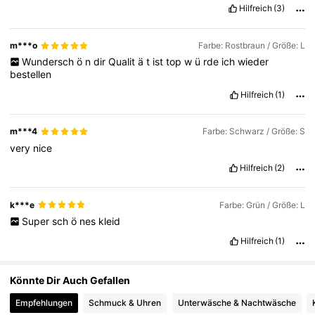
Hilfreich
(3)
772K Follower
4,63
m***o
Farbe: Rostbraun / Größe: L
Wundersch
ö
n
dir
Qualit
ä
t
ist
top
w
ü
rde
ich
wieder
772K Follower
4,63
bestellen
Hilfreich
(1)
m***4
Farbe: Schwarz / Größe: S
very
nice
Hilfreich
(2)
k***e
Farbe: Grün / Größe: L
Super
sch
ö
nes
kleid
Hilfreich
(1)
Könnte Dir Auch Gefallen
Empfehlungen
Schmuck & Uhren
Unterwäsche & Nachtwäsche