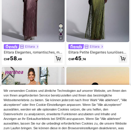
4
Elitara
Elitara
Elitara Elegantes, romantisches, mo
Elitara Petite Elegantes luxuriöses
disches, würdevolles Kleid aus perl
Meerjungfrau-Kleid mit Perlen, Paill
58
45
CHF
,49
CHF
,74
enbesticktem Stoff, Satin-Patchwor
etten und Blumenmuster, sexy tiefe
k, Neckholder, Fischschwanz-Sau
m V-Ausschnitt, offenem Rücken un
m, elegantes Partykleid, Hochzeits
d Quastendesign für Hochzeitsvera
gast-Kleid, grünes Kleid, modische
nstaltungen, Junggesellinnenabsch
s, elegantes Hochzeitsgast-Abendk
ied, Urlaub, Abschlussball und Aben
leid, formelles Abendkleid
dgala
Wir verwenden Cookies und ähnliche Technologien auf unserer Website, um Ihnen den
von Ihnen angeforderten Service bereitzustellen und Ihnen das bestmögliche
Webseitenerlebnis zu bieten. Sie können jederzeit nach Ihrer Wahl "Alle ablehnen", "Alle
akzeptieren" oder Ihre Cookie-Einstellungen anpassen. Wenn Sie "Alle akzeptieren"
auswählen, werden wir alle optionalen Cookies setzen, die uns helfen, den
Datenverkehr zu analysieren, erweiterte Funktionen anzubieten und Inhalte und
Anzeigen an Ihr Einkaufserlebnis bei SHEIN anzupassen. Wenn Sie "Alle ablehnen"
auswählen, lassen Sie nur die unbedingt erforderlichen Cookies zu, die unsere Website
zum Laufen bringen. Sie können diese in den Browsereinstellungen deaktivieren, was