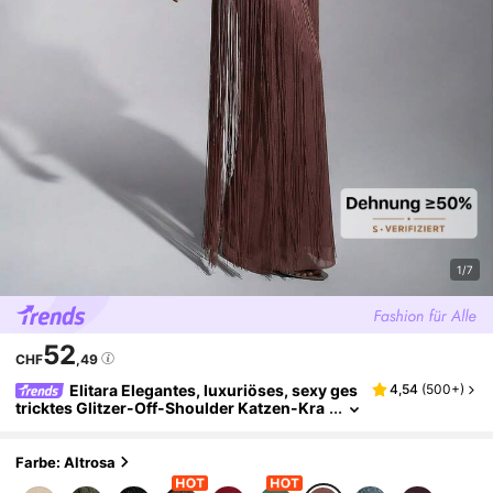
1/7
52
CHF
,49
Elitara Elegantes, luxuriöses, sexy ges
4,54
(
500+
)
tricktes Glitzer-Off-Shoulder Katzen-Kra
gen-Taille-Quasten-Dekor Bodycon-Klei
d, geeignet für formelle Anlässe wie Galas, Au
sstellungen, Geschäftsveranstaltungen und A
Farbe: Altrosa
bendpartys