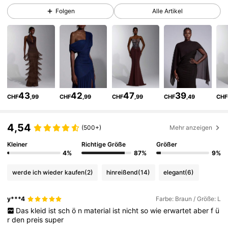
772K Follower
4,63
Folgen
Alle Artikel
772K Follower
4,63
772K Follower
4,63
43
42
47
39
CHF
,99
CHF
,99
CHF
,99
CHF
,49
CHF
772K Follower
4,63
4,54
(500+)
Mehr anzeigen
772K Follower
4,63
Kleiner
Richtige Größe
Größer
4%
87%
9%
werde ich wieder kaufen
(2)
hinreißend
(14)
elegant
(6)
772K Follower
4,63
y***4
Farbe: Braun / Größe: L
Das
kleid
ist
sch
ö
n
material
ist
nicht
so
wie
erwartet
aber
f
ü
772K Follower
4,63
r
den
preis
super