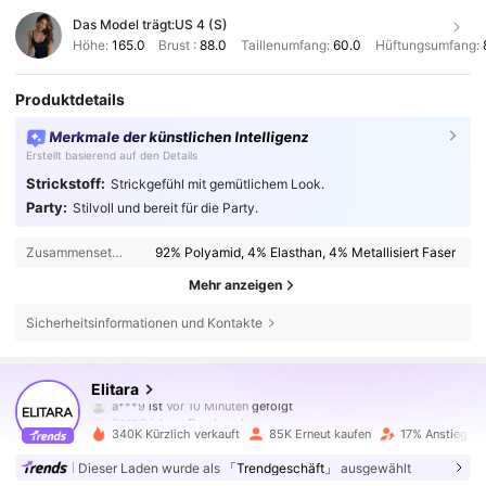
Das Model trägt:
US 4 (S)
Höhe:
165.0
Brust :
88.0
Taillenumfang:
60.0
Hüftungsumfang:
Produktdetails
Merkmale der künstlichen Intelligenz
Erstellt basierend auf den Details
Strickstoff:
Strickgefühl mit gemütlichem Look.
Party:
Stilvoll und bereit für die Party.
Zusammensetzung:
92% Polyamid, 4% Elasthan, 4% Metallisiert Faser
Mehr anzeigen
Sicherheitsinformationen und Kontakte
772K Follower
4,63
Elitara
3***3
ist am Durchsuchen
772K Follower
4,63
340K Kürzlich verkauft
85K Erneut kaufen
17% Anstieg de
Dieser Laden wurde als
「Trendgeschäft」
ausgewählt