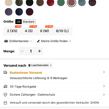
Größe
:
US
Standard
5 left
25 left
26 left
2
(XS)
4
(S)
6
(M)
8/10
(L)
Größenberater
Meine Größe finden
Menge:
Versand nach
Liechtenstein
Kostenloser Versand
Voraussichtliche Lieferung:
8-9 Werktagen
30-Tage Rückgabe
Sichere Zahlungen · Datenschutz
Verkauft und versendet durch den gewerblichen Verkäufer: SHEIN