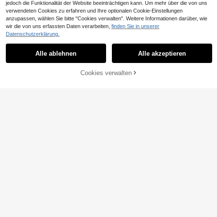
jedoch die Funktionalität der Website beeinträchtigen kann. Um mehr über die von uns
verwendeten Cookies zu erfahren und Ihre optionalen Cookie-Einstellungen
anzupassen, wählen Sie bitte "Cookies verwalten". Weitere Informationen darüber, wie
6
wir die von uns erfassten Daten verarbeiten,
finden Sie in unserer
Datenschutzerklärung.
Basrey Rosa einfarbiges, rückenfrei
#Elegante Soirée
es, mittellanges formelles Kleid mit
25
PARTHEA Twist-Vorderseite Obersc
CHF
,05
Bindegürtel, geeignet für formelle B
Alle ablehnen
Alle akzeptieren
henkel-Schlitz Pailletten Partyklei
22
ankette, Hochzeiten, Partys und Da
CHF
,49
d, elegantes formelles Abendkleid f
tes im Herbst
ür Abschlussball, Hochzeitsgast, Ab
Cookies verwalten
ZUM WARENKORB HINZUFÜGEN
schlussfeier, Dinner, Frühling und H
erbst
Neuer einfarbiger ärmelloser rücken
freier Pailletten-Jumpsuit, modisch