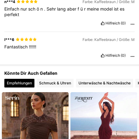
n***4
Farbe: Kaffeebraun / Größe: M
Einfach
nur
sch
ö
n
.
Sehr
lang
aber
f
ü
r
meine
model
ist
es
perfekt
Hilfreich
(0)
l***6
Farbe: Kaffeebraun / Größe: M
Fantastisch
!!!!!!
Hilfreich
(0)
Könnte Dir Auch Gefallen
Empfehlungen
Schmuck & Uhren
Unterwäsche & Nachtwäsche