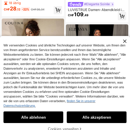
ohem Kragen, langes Kleid, Frühlin
18 übrig
#Elegante Soirée
g/Sommer, tiefbraunes elegantes P
28
CHF
,12
-22%
CHF36,34
LUVISTRUE Damen-Abendkleid in
artykleid, Hochzeit, Herbst
109
Champagner mit Perlenverzierung,
CHF
,49
formell, Herbst
Wir verwenden Cookies und ähnliche Technologien auf unserer Website, um Ihnen den
von Ihnen angeforderten Service bereitzustellen und Ihnen das bestmögliche
Webseitenerlebnis zu bieten. Sie können jederzeit nach Ihrer Wahl "Alle ablehnen", "Alle
akzeptieren" oder Ihre Cookie-Einstellungen anpassen. Wenn Sie "Alle akzeptieren"
auswählen, werden wir alle optionalen Cookies setzen, die uns helfen, den
Datenverkehr zu analysieren, erweiterte Funktionen anzubieten und Inhalte und
Anzeigen an Ihr Einkaufserlebnis bei SHEIN anzupassen. Wenn Sie "Alle ablehnen"
auswählen, lassen Sie nur die unbedingt erforderlichen Cookies zu, die unsere Website
zum Laufen bringen. Sie können diese in den Browsereinstellungen deaktivieren, was
jedoch die Funktionalität der Website beeinträchtigen kann. Um mehr über die von uns
verwendeten Cookies zu erfahren und Ihre optionalen Cookie-Einstellungen
anzupassen, wählen Sie bitte "Cookies verwalten". Weitere Informationen darüber, wie
10
wir die von uns erfassten Daten verarbeiten,
finden Sie in unserer
Coutiva
Datenschutzerklärung.
Coutiva Elegantes und sexy trägerl
Elisanya
50
oses rückenfreies Trägerkleid mit fä
CHF
,99
Alle ablehnen
Alle akzeptieren
Elisanya Elegantes Meerjungfrauen
cherförmigem Perlenbanddesign un
46
kleid mit Pailletten-Glitzer, floraler
CHF
,49
-21%
CHF59,48
d körperbetontem geradem Saum, g
Stickerei und fließendem Tüllschlep
eeignet für Geburtstagskleider, Mus
Cookies verwalten
pe | Luxuriöses Abendkleid für Gala