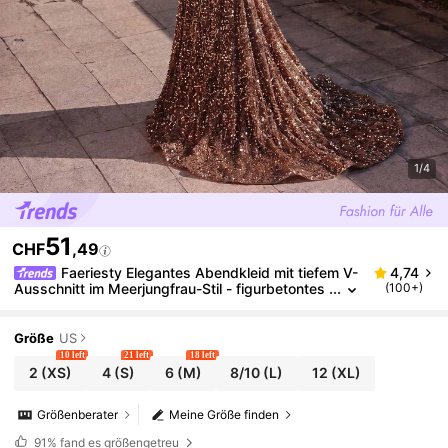
1/4
51
CHF
,49
Faeriesty Elegantes Abendkleid mit tiefem V-
4,74
Ausschnitt im Meerjungfrau-Stil - figurbetontes
(100+)
Pailletten-Formal-Kleid mit hohem Oberschenkel
schlitz und Bodycon-Silhouette für den Herbst
Größe
US
10 left
21 left
18 left
2
(XS)
4
(S)
6
(M)
8/10
(L)
12
(XL)
Größenberater
Meine Größe finden
91%
fand es größengetreu