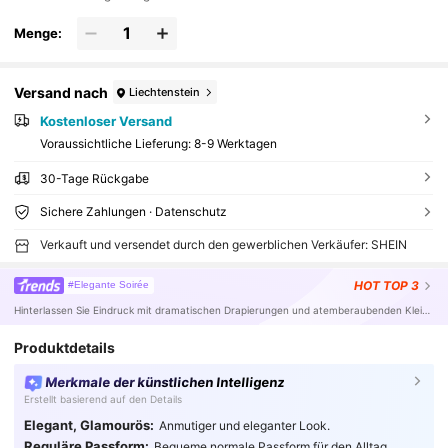
Menge:
Versand nach
Liechtenstein
Kostenloser Versand
Voraussichtliche Lieferung:
8-9 Werktagen
30-Tage Rückgabe
Sichere Zahlungen · Datenschutz
Verkauft und versendet durch den gewerblichen Verkäufer: SHEIN
HOT
TOP 3
#Elegante Soirée
Hinterlassen Sie Eindruck mit dramatischen Drapierungen und atemberaubenden Kleidern.
Produktdetails
Merkmale der künstlichen Intelligenz
Erstellt basierend auf den Details
Elegant, Glamourös:
Anmutiger und eleganter Look.
Reguläre Passform:
Bequeme normale Passform für den Alltag.