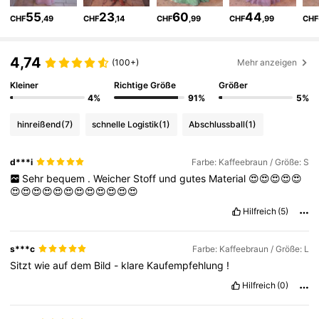
55
23
60
44
CHF
,49
CHF
,14
CHF
,99
CHF
,99
CHF
448K Follower
4,83
4,74
(100+)
Mehr anzeigen
Kleiner
Richtige Größe
Größer
448K Follower
4,83
4%
91%
5%
hinreißend
(7)
schnelle Logistik
(1)
Abschlussball
(1)
448K Follower
4,83
d***i
Farbe: Kaffeebraun / Größe: S
Sehr
bequem
.
Weicher
Stoff
und
gutes
Material
😍😍😍😍😍
448K Follower
4,83
😍😍😍😍😍😍😍😍😍😍😍😍
Hilfreich
(5)
448K Follower
4,83
s***c
Farbe: Kaffeebraun / Größe: L
Sitzt
wie
auf
dem
Bild
-
klare
Kaufempfehlung
!
448K Follower
4,83
Hilfreich
(0)