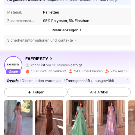
Material:
Pailletten
Zusammensetzung:
95% Polyester, 5% Elasthan
Mehr anzeigen
Sicherheitsinformationen und Kontakte
448K Follower
4,83
FAERIESTY
c***o
ist
Vor 30 Minuten
gefolgt
a***r
ist am Durchsuchen
130K Kürzlich verkauft
94K Erneut kaufen
21% Anstieg de
448K Follower
4,83
Dieser Laden wurde als
「Trendgeschäft」
ausgewählt
Folgen
Alle Artikel
448K Follower
4,83
448K Follower
4,83
448K Follower
4,83