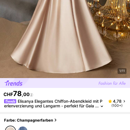
1/11
78
CHF
,00
Elisanya Elegantes Chiffon-Abendkleid mit P
4,78
erlenverzierung und Langarm - perfekt für Gala
(100+)
s, Hochzeiten und Roter Teppich Veranstaltung
en | Formales Dinner
Farbe: Champagnerfarben