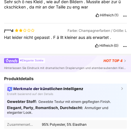
Sehr
sch
ö
nes
Kleid
,
wie
auf
den
Bildern
.
Musste
aber
zur
ü
ckschicken
,
da
mir
an
der
Taille
zu
eng
war
Hilfreich
(1)
j***d
Farbe: Champagnerfarben / Größe: L
Hat
leider
nicht
gepasst
.
F
ä
llt
kleiner
aus
als
erwartet
.
Hilfreich
(0)
HOT
TOP 4
#Elegante Soirée
Hinterlassen Sie Eindruck mit dramatischen Drapierungen und atemberaubenden Kleidern.
Produktdetails
Merkmale der künstlichen Intelligenz
Erstellt basierend auf den Details
Gewebter Stoff:
Gewebte Textur mit einem gepflegten Finish.
Elegant, Party, Romantisch, Durchdacht:
Anmutiger und
eleganter Look.
Zusammensetzung:
95% Polyester, 5% Elasthan