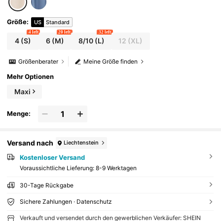
Größe
:
US
Standard
4 left
20 left
32 left
4
(S)
6
(M)
8/10
(L)
12
(XL)
Größenberater
Meine Größe finden
Mehr Optionen
Maxi
Menge:
Versand nach
Liechtenstein
Kostenloser Versand
Voraussichtliche Lieferung:
8-9 Werktagen
30-Tage Rückgabe
Sichere Zahlungen · Datenschutz
Verkauft und versendet durch den gewerblichen Verkäufer: SHEIN