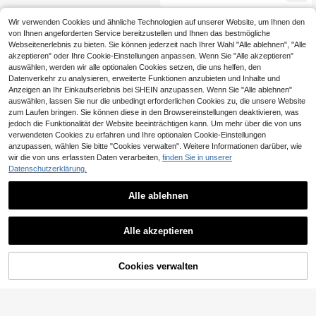
aum, formelles Kleid für Hochzeitsf
eier im Herbst
Wir verwenden Cookies und ähnliche Technologien auf unserer Website, um Ihnen den
von Ihnen angeforderten Service bereitzustellen und Ihnen das bestmögliche
Webseitenerlebnis zu bieten. Sie können jederzeit nach Ihrer Wahl "Alle ablehnen", "Alle
akzeptieren" oder Ihre Cookie-Einstellungen anpassen. Wenn Sie "Alle akzeptieren"
auswählen, werden wir alle optionalen Cookies setzen, die uns helfen, den
Datenverkehr zu analysieren, erweiterte Funktionen anzubieten und Inhalte und
Anzeigen an Ihr Einkaufserlebnis bei SHEIN anzupassen. Wenn Sie "Alle ablehnen"
auswählen, lassen Sie nur die unbedingt erforderlichen Cookies zu, die unsere Website
zum Laufen bringen. Sie können diese in den Browsereinstellungen deaktivieren, was
jedoch die Funktionalität der Website beeinträchtigen kann. Um mehr über die von uns
verwendeten Cookies zu erfahren und Ihre optionalen Cookie-Einstellungen
anzupassen, wählen Sie bitte "Cookies verwalten". Weitere Informationen darüber, wie
wir die von uns erfassten Daten verarbeiten,
finden Sie in unserer
Datenschutzerklärung.
Alle ablehnen
Alle akzeptieren
Cookies verwalten
ZUM WARENKORB HINZUFÜGEN