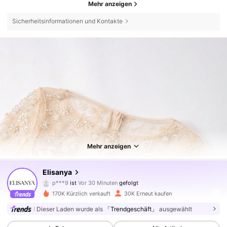
Mehr anzeigen
Sicherheitsinformationen und Kontakte
Mehr anzeigen
148K Follower
4,76
Elisanya
p***9
ist
Vor 30 Minuten
gefolgt
c***3
ist am Durchsuchen
148K Follower
4,76
170K Kürzlich verkauft
30K Erneut kaufen
Dieser Laden wurde als
「Trendgeschäft」
ausgewählt
148K Follower
4,76