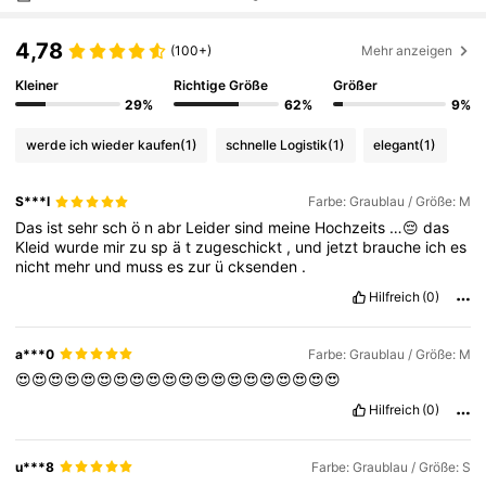
4,78
(100+)
Mehr anzeigen
Kleiner
Richtige Größe
Größer
29%
62%
9%
werde ich wieder kaufen
(1)
schnelle Logistik
(1)
elegant
(1)
S***l
Farbe: Graublau / Größe: M
Das
ist
sehr
sch
ö
n
abr
Leider
sind
meine
Hochzeits
…😔
das
Kleid
wurde
mir
zu
sp
ä
t
zugeschickt
,
und
jetzt
brauche
ich
es
nicht
mehr
und
muss
es
zur
ü
cksenden
.
Hilfreich
(0)
a***0
Farbe: Graublau / Größe: M
😍😍😍😍😍😍😍😍😍😍😍😍😍😍😍😍😍😍😍😍
Hilfreich
(0)
u***8
Farbe: Graublau / Größe: S