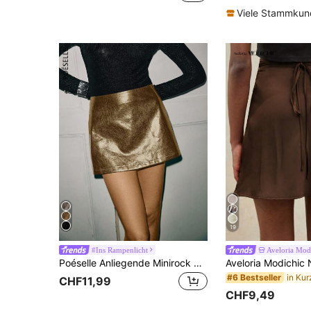
Viele Stammku
19
#Ins Rampenlicht
Aveloria Mod
Poéselle Anliegende Minirock mit tiefer Taille, metallic Lederrock, Herbstrock, Festtagsrock, Konzertrock für Frauen, Damenrock, Party-Minirock, glitzernder Minirock, Minirock für einen funkelnden und eleganten Ausflug, Weihnachtsrock
#6 Bestseller
CHF11,99
CHF9,49