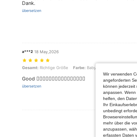
Dank.
übersetzen
a***2
18 May,2026
Gesamt: Richtige Größe, Farbe: Babypink, Größe: L
Gesamt:
Richtige Größe
Farbe:
Babypink
Größe:
L
Wir verwenden Co
Good 👍🏼👍🏼👍🏼👍🏼👍🏼👍🏼👍🏼👍🏼
angeforderten Ser
können jederzeit 
übersetzen
anpassen. Wenn Si
helfen, den Date
Ihr Einkaufserle
unbedingt erford
Browsereinstellun
Mehr Bewertung
mehr über die vo
anzupassen, wähle
erfassten Daten 