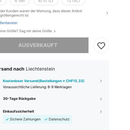
)
6 (M)
8/10 (L)
12 (XL)
der Kunden waren der Meinung, dass dieser Artikel
größengerecht ist
ßenberater
eine Größe? Sag mir deine Größe
ieses Produkt ist ausverkauft.
AUSVERKAUFT
rsand nach
Liechtenstein
Kostenloser Versand(Bestellungen ≥ CHF15,33)
Voraussichtliche Lieferung:
8-9 Werktagen
30-Tage Rückgabe
Einkaufssicherheit
Sichere Zahlungen
Datenschutz