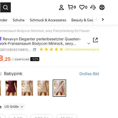
0
0
ess Enter to select.
inder
Schuhe
Schmuck & Accessoires
Beauty & Gesundheit
Gro
ansensaum Bodycon Minirock, sexy Partykleidung für Frauen
Revavyn Eleganter perlenbesetzter Quasten-
ork-Fransensaum Bodycon Minirock, sexy
leidung für Frauen
SKU: sz260108093156810408214
(49 Kundenmeinungen)
8
,25
-52%
ICE AND AVAILABILITY
CHF17,49
:
Babypink
Großes Bild
e
US Größe