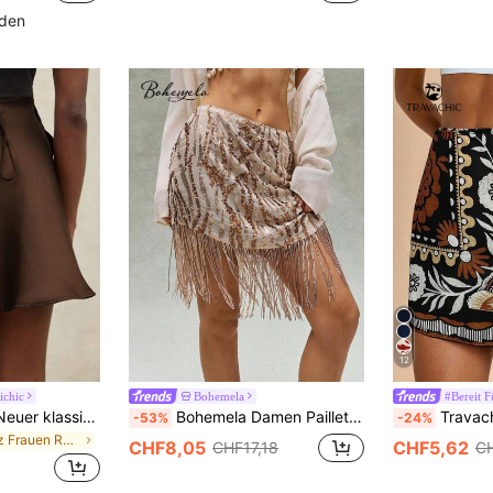
nden
12
ichic
Bohemela
#Bereit 
Aveloria Modichic Neuer klassisch eleganter, minimalistischer Satinrock mit Einfarbig, Schnürung, verstellbarem Bund, lässiger Damenrock
Bohemela Damen Pailletten Quasten Design lässig vielseitige Date Night Mini Rock
Travachic Florales Wickelrock für Frauen, Urlaubswickelröcke für Frauen i
-53%
-24%
in Kurz Frauen Röcke
CHF8,05
CHF5,62
CHF17,18
CH