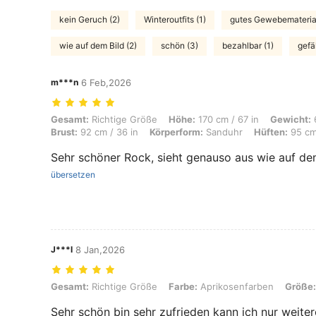
kein Geruch (2)
Winteroutfits (1)
gutes Gewebematerial
wie auf dem Bild (2)
schön (3)
bezahlbar (1)
gefäl
m***n
6 Feb,2026
Gesamt: Richtige Größe, Höhe: 170 cm / 67 in, Gewicht: 62 kg / 137 lb
Gesamt:
Richtige Größe
Höhe:
170 cm / 67 in
Gewicht:
6
Brust:
92 cm / 36 in
Körperform:
Sanduhr
Hüften:
95 cm 
Sehr schöner Rock, sieht genauso aus wie auf de
übersetzen
J***l
8 Jan,2026
Gesamt: Richtige Größe, Farbe: Aprikosenfarben, Größe: L
Gesamt:
Richtige Größe
Farbe:
Aprikosenfarben
Größe:
Sehr schön bin sehr zufrieden kann ich nur weite