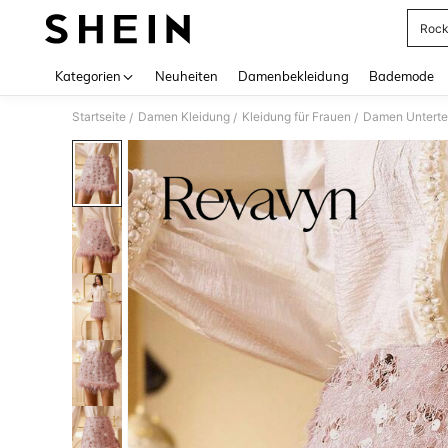
Rock
Use up 
Kategorien
Neuheiten
Damenbekleidung
Bademode
Startseite
Damen Kleidung
Kleidung für Frauen
Damen Unterte
/
/
/