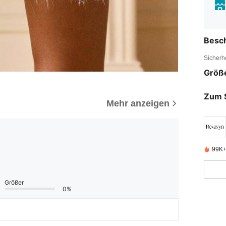
Besc
Sicherh
Größ
Zum 
Mehr anzeigen
99K+ 
Größer
0%