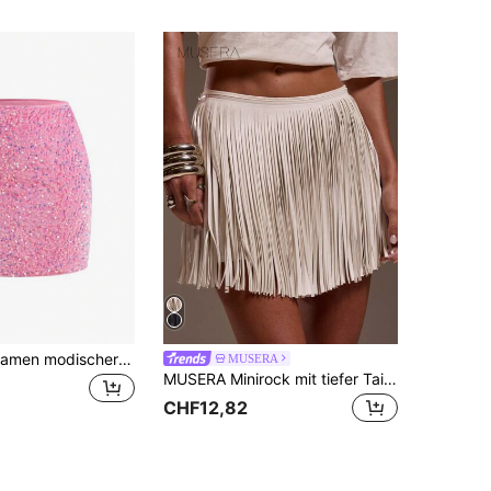
SHEIN Clasi Damen modischer Pailletten Bodycon Minirock für Partys
MUSERA
MUSERA Minirock mit tiefer Taille, Kunstleder, Quasten-Fransen, Ibiza-Passform, ideal für Urlaub, Strand, romantische, elegante Anlässe, Geburtstag, Boho, Raffia, Party, Sommer, Karneval
CHF12,82