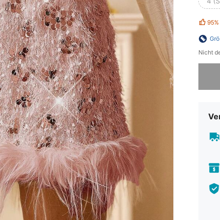
4 (S
95%
Grö
Nicht d
Sorry, d
Ve