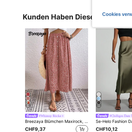
Cookies verw
Kunden Haben Diese Artikel A
8
33
#Whimsy Röcke
#Chilliges Date 
Breezaya Blümchen Maxirock, lässiger Urlaubsstil
CHF9,37
CHF10,12