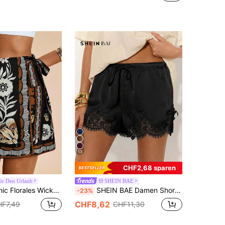
13
CHF2,68 sparen
Für Den Urlaub
SHEIN BAE
m Boho-Stil, Damen Sommer Lässig Urlaubsstil kurzer bestickter Wickelrock mit Bindeband, lässig, Urlaub, Sommer, Frühling, Party, Strand, Frühling bis Sommer, Party
SHEIN BAE Damen Shorts mit Taillenbindung und Kontrastspitze Einfarbig
-23%
CHF8,62
F7,49
CHF11,30