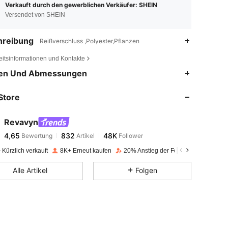
Verkauft durch den gewerblichen Verkäufer: SHEIN
Versendet von SHEIN
hreibung
Reißverschluss ,Polyester,Pflanzen
eitsinformationen und Kontakte
4,65
832
48K
en Und Abmessungen
Store
4,65
832
48K
Revavyn
4,65
832
48K
Bewertung
Artikel
Follower
h***1
bezahlt
Vor 1 Tag
Kürzlich verkauft
8K+ Erneut kaufen
20% Anstieg der Follower
4,65
832
48K
Alle Artikel
Folgen
4,65
832
48K
4,65
832
48K