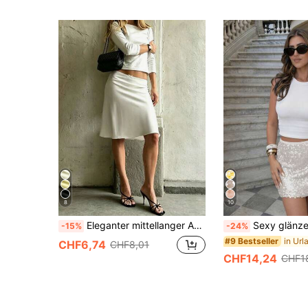
8
10
Eleganter mittellanger A-Linien-Rock für Damen, fließender Rock mit niedriger Taille, Spitzenbesatz und Schleifendekor, geeignet für Pendeln, Dates und tägliche Zusammenkünfte, Weiß, schick & elegant
Sexy glänzender Pailletten Mini-Rock, modischer gelber 
-15%
-24%
#9 Bestseller
CHF6,74
CHF8,01
CHF14,24
CHF1