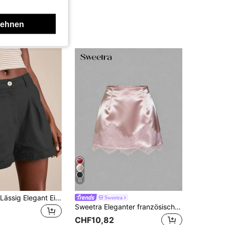
lehnen
11
Damen Mode Lässig Elegant Einfarbig Knopf Shorts Sommer Schwarz
Sweetra
Sweetra Eleganter französischer Retro-Satinrock mit brauner Blumenapplikation, schicke Neuheit für den Frühlingsanfang
CHF10,82