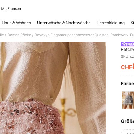
 Mit Fransen
and down arrow keys to navigate search Zuletzt gesucht and Suche und Finde. Pr
Haus & Wohnen
Unterwäsche & Nachtwäsche
Herrenkleidung
K
ile
Damen Röcke
Revavyn Eleganter perlenbesetzter Quasten-Patchwork-Fr
/
/
Patchw
Partyk
CHF
PR
Farbe
Größ