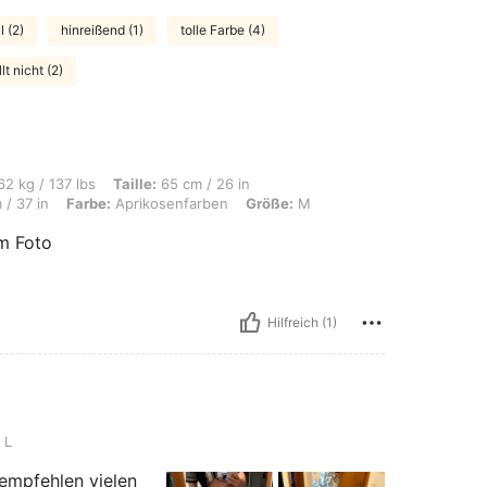
 (2)
hinreißend (1)
tolle Farbe (4)
lt nicht (2)
s, Taille: 65 cm / 26 in, Brust: 92 cm / 36 in, Körperform: Sanduhr, Hüften: 95 cm
2 kg / 137 lbs
Taille:
65 cm / 26 in
/ 37 in
Farbe:
Aprikosenfarben
Größe:
M
m Foto
Hilfreich (1)
L
rempfehlen vielen