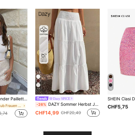
13
10
figurbetonter Partyrockhoher Taille für Frühling Sommer
Dazy SPICE
DAZY Sommer Herbst Juni Festival Damenrock aus Baumwolle mit hoher Taille, elastischem gerafftem Bund, einfarbig weiß, mehrlagiger Stufenrock
-26%
in Urlaub Frauen Röcke
CHF5,75
CHF14,99
CHF20,49
8,74