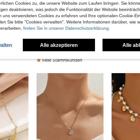
erlichen Cookies zu, die unsere Website zum Laufen bringen. Sie könne
gen deaktivieren, was jedoch die Funktionalität der Website beeinträc
n uns verwendeten Cookies zu erfahren und Ihre optionalen Cookie-Ei
11
8
n Sie bitte "Cookies verwalten". Weitere Informationen darüber, wie w
verarbeiten,
finden Sie in unserer Datenschutzerklärung.
y
#Chilliges Date Night
1 Stück Vintage übertriebene Mode Schwerlast geometrische Kunststein Y-förmige Quaste lange Halskette geeignet für Damen Alltag, Bankett und Party
MECYLIFE 1 Stück personalisierter voluminöser 3D-Buchstaben-Anhänger an Edelstahl-Schlangenkette, asymmetrische Buchstaben-Halskette für Frauen
CHF2,73
in Brief Frauen Halsketten
#10 Bestseller
alten
Alle akzeptieren
Alle ab
CHF3,73
nden
Viele Stammkunden