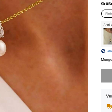
Größ
Ein
Ähnlic
Grö
Menge
Sorry, d
Ve