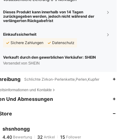
Dieses Produkt kann innerhalb von 14 Tagen
zurückgegeben werden, jedoch nicht während der
verlängerten Rückgabefrist
Einkaufssicherheit
Sichere Zahlungen
Datenschutz
Verkauft durch den gewerblichen Verkäufer: SHEIN
Versendet von SHEIN
hreibung
Schlichte Zirkon-Perlenkette,Perlen,Kupfer
eitsinformationen und Kontakte
4,40
32
15
en Und Abmessungen
4,40
32
15
Store
4,40
32
15
4,40
32
15
shsnhongg
4,40
32
15
Bewertung
Artikel
Follower
t***1
ist
Vor 1 Tag
gefolgt