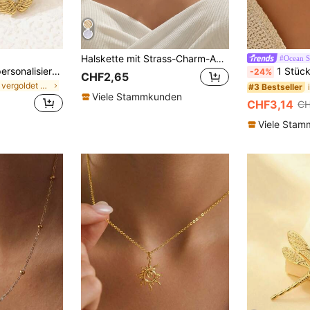
Halskette mit Strass-Charm-Anhänger für den Alltag
#Ocean S
1 Stück Edelstahl personalisierte Engelsflügel Anhänger Halskette, 18 Karat vergoldeter Schmuck für Frauen
1 Stück Ozean-Stil Halskette mit Kunstperlen 
-24%
CHF2,65
in 18K vergoldet Frauen Anhänger Halsketten
#3 Bestseller
Viele Stammkunden
CHF3,14
CH
Viele Sta