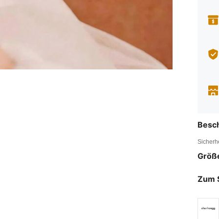
Besc
Sicherh
Größ
Zum 