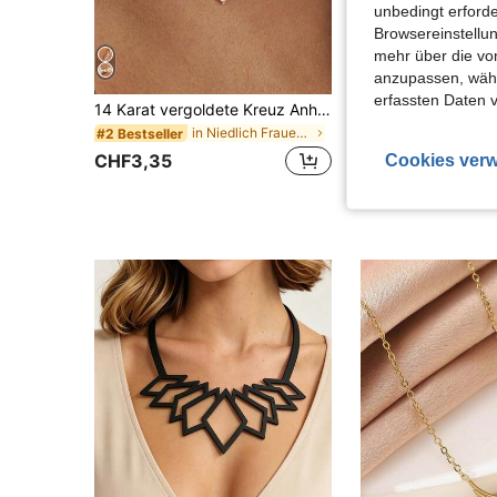
unbedingt erford
Browsereinstellun
mehr über die vo
21
anzupassen, wähle
erfassten Daten 
14 Karat vergoldete Kreuz Anhänger Halskette, zarte goldene Kreuz Halskette, kleiner Kreuz Anhänger Halskette, minimalistischer süßer Choker, Goldschmuck
S.H.E Jewelr
in Niedlich Frauen Halsketten
#2 Bestseller
CHF3,68
CHF3,35
Cookies verw
Viele Stammku