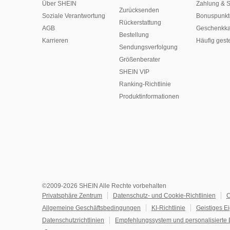
Über SHEIN
Zahlung & S
Zurücksenden
Soziale Verantwortung
Bonuspunkt
Rückerstattung
AGB
Geschenkka
Bestellung
Karrieren
Häufig gest
Sendungsverfolgung
Größenberater
SHEIN VIP
Ranking-Richtlinie
​Produktinformationen
©2009-2026 SHEIN Alle Rechte vorbehalten
Privatsphäre Zentrum
Datenschutz- und Cookie-Richtlinien
C
Allgemeine Geschäftsbedingungen
KI-Richtlinie
Geistiges E
Datenschutzrichtlinien
Empfehlungssystem und personalisierte 