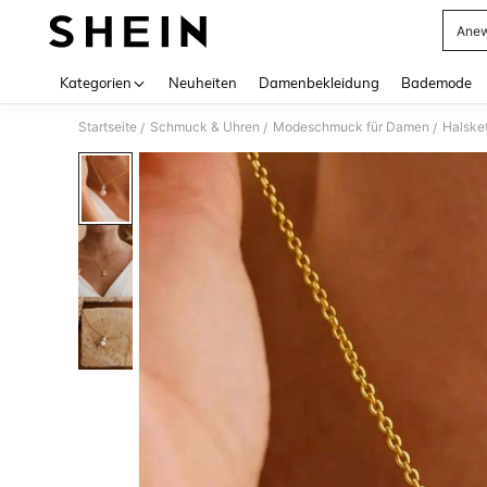
Anew
Use up 
Kategorien
Neuheiten
Damenbekleidung
Bademode
Startseite
Schmuck & Uhren
Modeschmuck für Damen
Halske
/
/
/