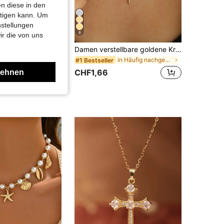
n diese in den
htigen kann. Um
nstellungen
8
ir die von uns
1 Stück minimalistisches & elegantes Kunstperlen Halskette, geeignet für den täglichen Gebrauch von Frauen
Damen verstellbare goldene Kreuz-Halskette, minimalistischer religiöser Schmuck, geeignet für den täglichen oder Outdoor-Gebrauch, christliches Geschenk für Frauen
in Häufig nachgekauft Frauen Halsketten
#1 Bestseller
CHF1,66
lehnen