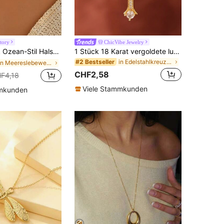
tory
ChicVibe Jewelry
Anhänger, modische Damen Halskette geeignet für den täglichen Gebrauch, Strandurlaub und Fotoshootings
1 Stück 18 Karat vergoldete luxuriöse Halskette mit Kreuz-Design und 5 großen Strass-Steinen, geeignet für Partys, den Alltag, als Geschenk für den Partner
in Edelstahlkreuz Halsketten
#2 Bestseller
in Meereslebewesen Frauen Halsketten
CHF2,58
F4,18
Viele Stammkunden
mmkunden