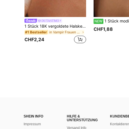
1 Stück modische elegante Damen-Perlenkette, sexy glän
DUTASTMO
NEW
1 Stück 18K vergoldete Halskette für Frauen, Edelstahl Perlen Kette mit rotem Chilischoten Anhänger, geeignet für den täglichen Gebrauch und als Hochzeitsgeschenk
CHF1,88
in Vampir Frauen Halsketten
#1 Bestseller
CHF2,24
SHEIN INFO
HILFE &
KUNDENB
UNTERSTÜTZUNG
Impressum
Kontaktiere
Versand Info