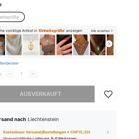
e
heitsgröße
he vorrätige Artikel in '
Einheitsgröße
' anzeigen
Alle ansehen
ßenberater
:
ieses Produkt ist ausverkauft.
AUSVERKAUFT
rsand nach
Liechtenstein
Kostenloser Versand(Bestellungen ≥ CHF15,33)
Voraussichtliche Lieferung:
8-9 Werktagen