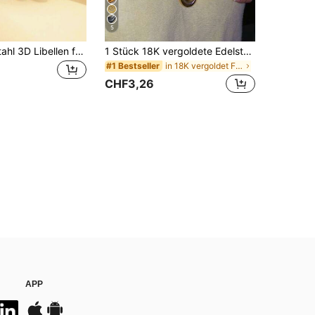
5
1 Stück Edelstahl 3D Libellen förmige Halskette
1 Stück 18K vergoldete Edelstahl geometrische ovale Anhänger Halskette, minimalistische Vintage Luxus Halskette, geeignet für den täglichen Gebrauch
in 18K vergoldet Frauen Anhänger Halsketten
#1 Bestseller
CHF3,26
APP