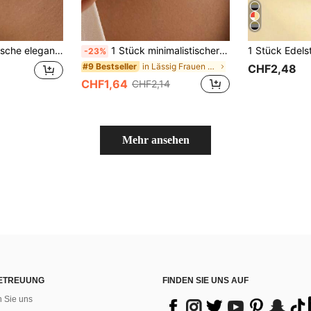
zendes Taillenzubehör für Strandparty und Nachtclub
1 Stück minimalistischer Edelstahl Sonnen-Anhänger Halskette, goldener Spiralen-Anhänger Halskette, Schmuckgeschenk für Frauen, Sommerurlaub
-23%
in Lässig Frauen Anhänger Halsketten
#9 Bestseller
CHF2,48
CHF1,64
CHF2,14
Mehr ansehen
ETREUUNG
FINDEN SIE UNS AUF
n Sie uns