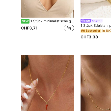
1 Stück minimalistische geometrische Cut Out Rauten-Halskette, Vintage, für den täglichen Arbeitsweg, lässige Mode, doppellagige PU-Leder-Halskette
Jmy
NEW
CHF3,71
#6 Bestseller
CHF3,38