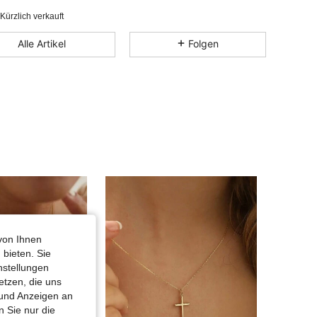
4,40
32
15
Kürzlich verkauft
4,40
32
15
Alle Artikel
Folgen
4,40
32
15
4,40
32
15
von Ihnen
 bieten. Sie
nstellungen
etzen, die uns
 und Anzeigen an
 Sie nur die