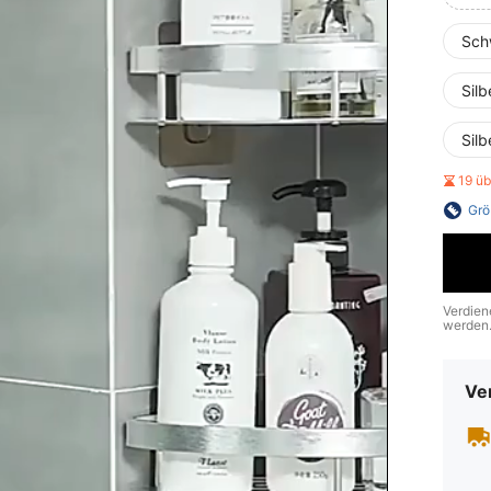
Schw
Silb
Silb
19 ü
Grö
Verdien
werden
Ve