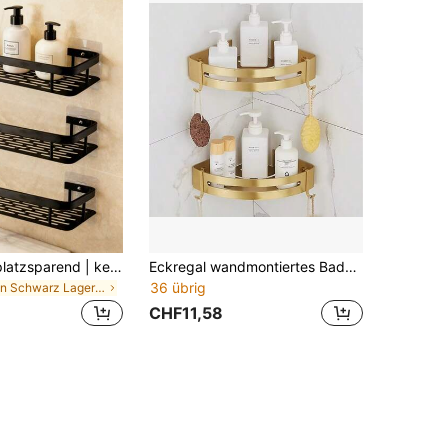
1/2/3 Stück [platzsparend | keine Bohrung erforderlich] Große Kapazität Wandmontierter Duschkorb | Keine Bohrung Installation, platzsparend, einfach zu installieren | Bad und Küche Schwimmende Aufbewahrungsregal für Toilettenartikel, Kosmetika und verschiedene Artikel
Eckregal wandmontiertes Badezimmerregal, gebürstetes Goldalu-Miniumdusch-Regal, Badezimmer Shampoo-Halter, Eckregal, Badezimmer Accessoires, Badezimmer Utensilien
36 übrig
in Schwarz Lagerregale & -gestelle
CHF11,58