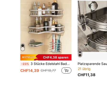
CHF4,38 sparen
3 Stücke Edelstahl Badezimmer Regal Set - Eckdusche Caddy, Wandmontiertes Kleberegalsystem, Behälter für Shampoo, Seife und Duschgel Schulanfang Badezimmer
-23%
21 übrig
CHF14,39
CHF18,77
CHF11,38