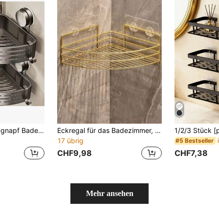
Platzsparende Saugnapf Badezimmerregal - Keine Bohrung erforderlich, stabiles dreieckiges Regal mit Haken, geeignet für Dusche und Toilettenwand/-fliesen, multifunktionaler Aufbewahrungsorganisator Heim-Badezimmer-Dekoration Badezimmer-Organizer Herbstdekoration Badezimmer
Eckregal für das Badezimmer, ohne Bohren erforderlich, Badezimmer Shampoo & Duschgel Aufbewahrungsregal
17 übrig
#5 Bestseller
CHF9,98
CHF7,38
Mehr ansehen