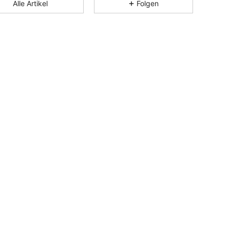
Alle Artikel
Folgen
4,71
35
121
4,71
35
121
4,71
35
121
4,71
35
121
4,71
35
121
4,71
35
121