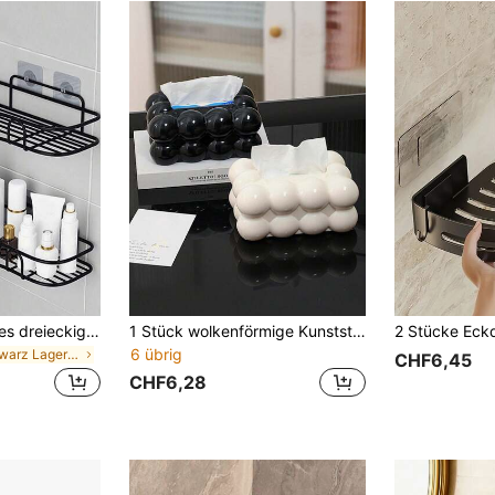
2/1 Stück schwarzes dreieckiges flaches selbstklebendes Eckregal, multifunktionales selbstklebendes wandmontiertes Badezimmer-Kosmetik-Aufbewahrungsregal, Küchenaufbewahrung, Edelstahl Badezimmer Duschwandregal
1 Stück wolkenförmige Kunststoff-Taschentuchbox, quadratischer Desktop-Taschentuchhalter, Marshmallow-Design-Taschentuchbox, dekorative Kunststoff-Desktop-Aufbewahrungsbox, geeignet für Wohnzimmer, Küche, Badezimmer, Schlafzimmer und Esstischdekoration, rosa Schleifenverzierung, Haushaltswaren, Küchenwaren, Badezimmerwaren, Schlafzimmerwaren, Esstischwaren, Heimdekoration, Geschenk für sie, Geschenk für ihn, Geschenk für Freunde
6 übrig
in Schwarz Lagerregale & -gestelle
CHF6,45
CHF6,28