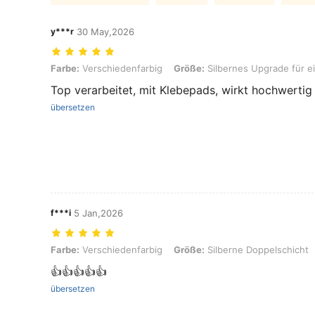
y***r
30 May,2026
Farbe: Verschiedenfarbig, Größe: Silbernes Upgrade für eine einzel
Farbe:
Verschiedenfarbig
Größe:
Silbernes Upgrade für ei
Top verarbeitet, mit Klebepads, wirkt hochwertig
übersetzen
f***i
5 Jan,2026
Farbe: Verschiedenfarbig, Größe: Silberne Doppelschicht
Farbe:
Verschiedenfarbig
Größe:
Silberne Doppelschicht
👍👍👍👍👍
übersetzen