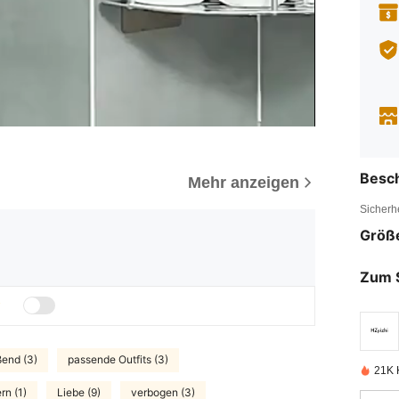
Besc
Mehr anzeigen
Sicherh
Größ
Zum 
ßend (3)
passende Outfits (3)
21K K
n (1)
Liebe (9)
verbogen (3)