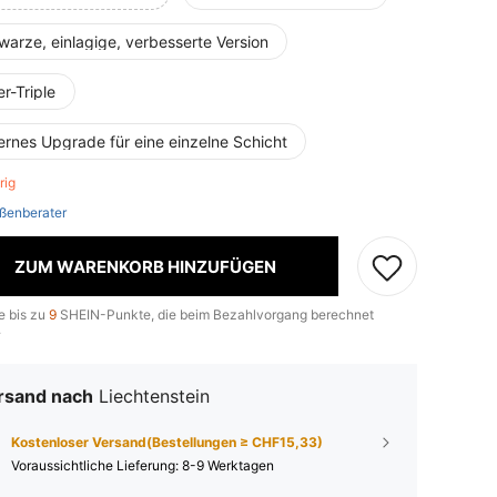
arze, einlagige, verbesserte Version
er-Triple
ernes Upgrade für eine einzelne Schicht
brig
ßenberater
ZUM WARENKORB HINZUFÜGEN
e bis zu
9
SHEIN-Punkte, die beim Bezahlvorgang berechnet
.
rsand nach
Liechtenstein
Kostenloser Versand(Bestellungen ≥ CHF15,33)
Voraussichtliche Lieferung:
8-9 Werktagen