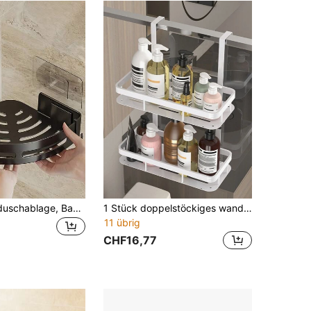
2 Stücke Eckduschablage, Badezimmer Aufbewahrungsregal, Dusche Regal für Innenbereich, Shampoo Halter, Küche Badezimmer Aufbewahrungsbox, Duschkorb, platzsparendes Dreieck Eckregal - Wandmontierter Badezimmer Shampoo, Seife und Kosmetik Aufbewahrungsregal - Einfache Installation, rutschfestes Design, Badezimmer Accessoires Badezimmer Dekoration Badezimmer Organizer Herbst Dekoration Rückkehr zur Schule Badezimmer Accessoires
1 Stück doppelstöckiges wandmontiertes Eisen Badezimmer Aufbewahrungsregal, über die Tür hängender Duschkorb, rostbeständig, modernes Design Organizer Regal, einfache Installation, platzsparend
11 übrig
CHF16,77