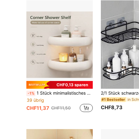
CHF0,13 sparen
1 Stück minimalistisches dreieckiges Badezimmer-Aufbewahrungsregal aus Aluminium, bohrfrei wandmontiertes Dreieckregal, in 2 Farben erhältlich. Badezimmer-Ablagekorb, Waschbecken-/Waschtisch-Aufbewahrungsregal, multifunktionales platzsparendes Accessoire.
-1%
#1 Bestseller
39 übrig
CHF8,73
CHF11,37
CHF11,50