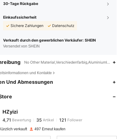
30-Tage Rückgabe
Einkaufssicherheit
Sichere Zahlungen
Datenschutz
Verkauft durch den gewerblichen Verkäufer: SHEIN
Versendet von SHEIN
hreibung
No Other Material,Verschiedenfarbig,Aluminiumlegierung
eitsinformationen und Kontakte
4,71
35
121
en Und Abmessungen
Store
4,71
35
121
HZyizi
4,71
35
121
Bewertung
Artikel
Follower
i***1
bezahlt
Vor 1 Tag
ürzlich verkauft
497 Erneut kaufen
4,71
35
121