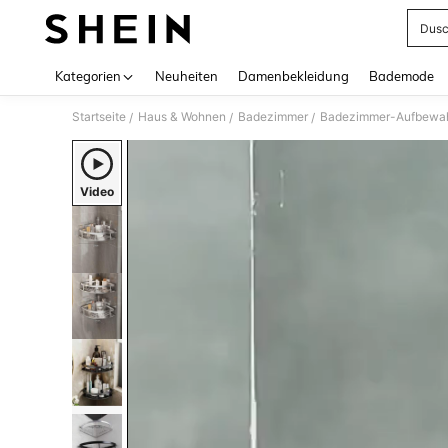
Dusc
Use up 
Kategorien
Neuheiten
Damenbekleidung
Bademode
Startseite
Haus & Wohnen
Badezimmer
Badezimmer-Aufbewa
/
/
/
Video