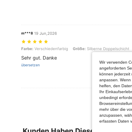
m***8
19 Jun,2026
Farbe: Verschiedenfarbig, Größe: Silberne Doppelschicht
Farbe:
Verschiedenfarbig
Größe:
Silberne Doppelschicht
Sehr gut. Danke
Wir verwenden Co
übersetzen
angeforderten Ser
können jederzeit 
anpassen. Wenn Si
helfen, den Date
Ihr Einkaufserle
Mehr Bewertung
unbedingt erford
Browsereinstellun
mehr über die vo
anzupassen, wähle
erfassten Daten 
Kunden Haben Diese Artikel A