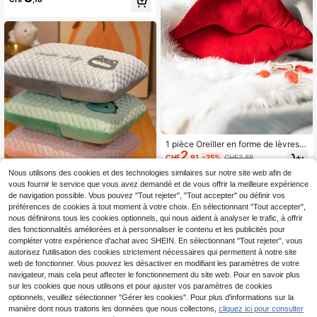
ur le lit, le canapé et la décoration d
e la chambre, décoration de la mais
on, essentiel pour le printemps/l'été,
cadeau parfait pour la famille, les a
mis, la remise des diplômes, l'anniv
ersaire
1 pièce Oreiller en forme de lèvres e
2
n velours, coussin de lèvres doux et
CHF
,91
-25%
CHF3,88
lisse avec rembourrage, convient p
our la chambre à coucher, le salon,
Nous utilisons des cookies et des technologies similaires sur notre site web afin de
l'extérieur, usage quotidien, mariag
vous fournir le service que vous avez demandé et de vous offrir la meilleure expérience
e, fête, Noël, décoration d'Hallowee
de navigation possible. Vous pouvez "Tout rejeter", "Tout accepter" ou définir vos
n
préférences de cookies à tout moment à votre choix. En sélectionnant "Tout accepter",
nous définirons tous les cookies optionnels, qui nous aident à analyser le trafic, à offrir
des fonctionnalités améliorées et à personnaliser le contenu et les publicités pour
Petit oreiller rafraîchissant pour les
compléter votre expérience d'achat avec SHEIN. En sélectionnant "Tout rejeter", vous
11
dormeurs qui ont chaud, oreiller de
CHF
,68
sieste à mémoire de forme réglable
autorisez l'utilisation des cookies strictement nécessaires qui permettent à notre site
pour le bureau - oreillers moyens à f
web de fonctionner. Vous pouvez les désactiver en modifiant les paramètres de votre
ermes pour les dormeurs sur le côté
navigateur, mais cela peut affecter le fonctionnement du site web. Pour en savoir plus
- housse lavable
sur les cookies que nous utilisons et pour ajuster vos paramètres de cookies
optionnels, veuillez sélectionner "Gérer les cookies". Pour plus d'informations sur la
manière dont nous traitons les données que nous collectons,
cliquez ici pour consulter