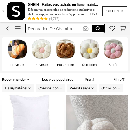
Coussin
SHEIN - Faites vos achats en ligne maintenant
×
Découvrez encore plus de réductions exclusives et
Coussin Decoratif
OBTENIR
d'offres supplémentaires dans l'application SHEIN !
(4,717)
Decoration De Chambre
Peluche
Oreiller
Coussin
Polyester
Polyester
Élasthanne
Quotidien
Soirée
Recommander
Les plus populaires
Prix
Filtre
Tissu/matériel
Composition
Remplissage
Occasion