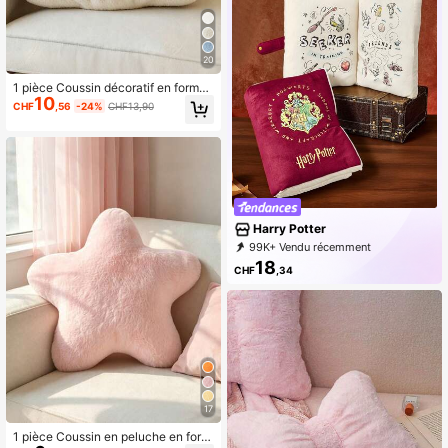
simple, haute élasticité
20
1 pièce Coussin décoratif en forme
10
de coquillage violet, coussin en pel
CHF
,56
-24%
CHF13,90
uche doux de plage océanique pour
lit, canapé, décoration de chambre,
chambre à coucher, jardin extérieur,
été
Harry Potter
99K+ Vendu récemment
96K+ Rachat
236K Abonné
18
CHF
,34
17
1 pièce Coussin en peluche en form