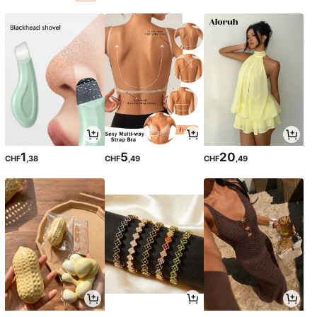
1
5
20
CHF
,38
CHF
,49
CHF
,49