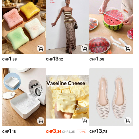
1
13
1
CHF
,38
CHF
,12
CHF
,08
1
3
13
CHF
,18
CHF
,36
CHF
,78
CHF4,35
-22%