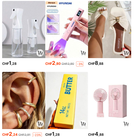
1
2
8
CHF
,28
CHF
,80
CHF
,88
CHF2,90
-3%
2
1
4
CHF
,24
CHF
,28
CHF
,88
CHF2,91
-23%