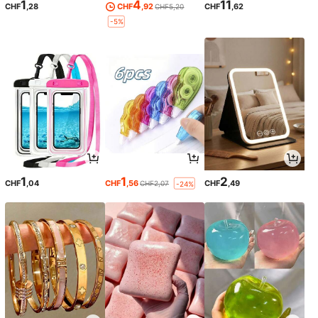
1
4
11
CHF
,28
CHF
,92
CHF
,62
CHF5,20
-5%
1
1
2
CHF
,04
CHF
,56
CHF
,49
CHF2,07
-24%