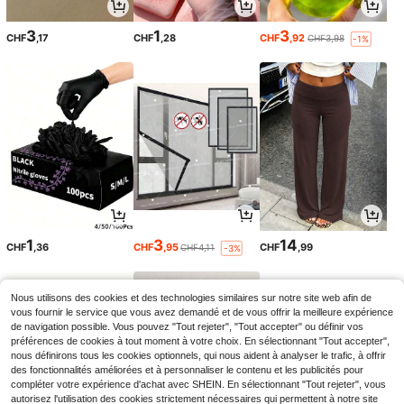
3
1
3
CHF
,17
CHF
,28
CHF
,92
CHF3,98
-1%
1
3
14
CHF
,36
CHF
,95
CHF
,99
CHF4,11
-3%
Nous utilisons des cookies et des technologies similaires sur notre site web afin de
vous fournir le service que vous avez demandé et de vous offrir la meilleure expérience
de navigation possible. Vous pouvez "Tout rejeter", "Tout accepter" ou définir vos
préférences de cookies à tout moment à votre choix. En sélectionnant "Tout accepter",
nous définirons tous les cookies optionnels, qui nous aident à analyser le trafic, à offrir
des fonctionnalités améliorées et à personnaliser le contenu et les publicités pour
compléter votre expérience d'achat avec SHEIN. En sélectionnant "Tout rejeter", vous
autorisez l'utilisation des cookies strictement nécessaires qui permettent à notre site