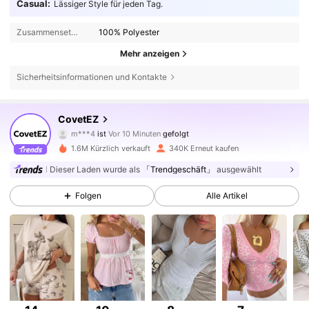
Casual:
Lässiger Style für jeden Tag.
Zusammensetzung:
100% Polyester
Mehr anzeigen
Sicherheitsinformationen und Kontakte
175K Follower
4,77
CovetEZ
a***a
ist am Durchsuchen
175K Follower
4,77
1.6M Kürzlich verkauft
340K Erneut kaufen
Dieser Laden wurde als
「Trendgeschäft」
ausgewählt
175K Follower
4,77
Folgen
Alle Artikel
175K Follower
4,77
175K Follower
4,77