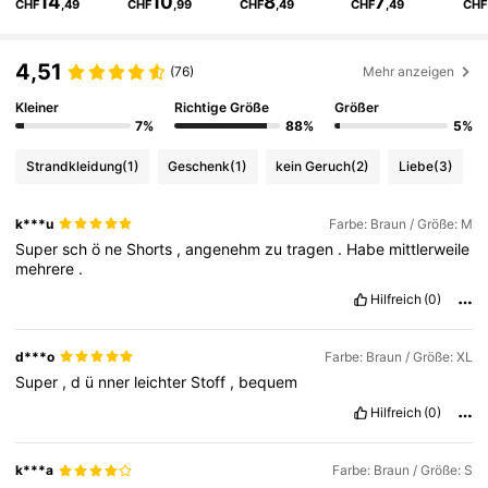
14
10
8
7
CHF
,49
CHF
,99
CHF
,49
CHF
,49
CHF
175K Follower
4,77
4,51
(76)
Mehr anzeigen
175K Follower
4,77
Kleiner
Richtige Größe
Größer
7%
88%
5%
Strandkleidung
(1)
Geschenk
(1)
kein Geruch
(2)
Liebe
(3)
175K Follower
4,77
k***u
Farbe: Braun / Größe: M
Super
sch
ö
ne
Shorts
,
angenehm
zu
tragen
.
Habe
mittlerweile
175K Follower
4,77
mehrere
.
Hilfreich
(0)
175K Follower
4,77
d***o
Farbe: Braun / Größe: XL
Super
,
d
ü
nner
leichter
Stoff
,
bequem
175K Follower
4,77
Hilfreich
(0)
k***a
Farbe: Braun / Größe: S