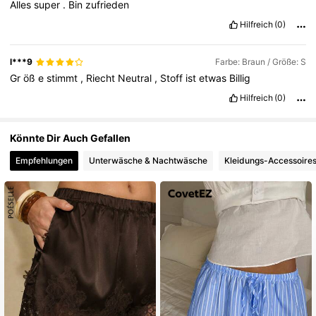
Alles
super
.
Bin
zufrieden
Hilfreich
(0)
l***9
Farbe: Braun / Größe: S
Gr
öß
e
stimmt
,
Riecht
Neutral
,
Stoff
ist
etwas
Billig
Hilfreich
(0)
Könnte Dir Auch Gefallen
Empfehlungen
Unterwäsche & Nachtwäsche
Kleidungs-Accessoire