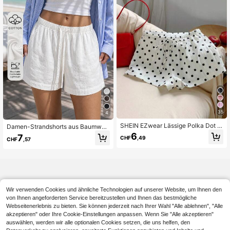
35
4
SHEIN EZwear Lässige Polka Dot S
Damen-Strandshorts aus Baumwoll
horts für Damen, geeignet für Frühli
e in weißem Leinen-Look mit Korde
6
7
CHF
,49
CHF
,57
ng/Sommer, täglichen Weg zur Arbe
lzugbund, lässig locker geschnitten,
it, Dates, Partys, Herbst/Winter, Wei
Riviera-Resort-Stil für den Sommer
hnachten, Neujahr, Thanksgiving, P
urlaub
artys, Hochzeiten, Strand, Abschlus
s, Mode, elegant, lässig, Ausflüge, D
ates, Reservierungen, Pendeln, glän
zend, Valentinstag, elegant, Urlaub,
Wir verwenden Cookies und ähnliche Technologien auf unserer Website, um Ihnen den
lässig, Y2K, Ausflüge, Abschluss un
d andere Anlässe
von Ihnen angeforderten Service bereitzustellen und Ihnen das bestmögliche
Webseitenerlebnis zu bieten. Sie können jederzeit nach Ihrer Wahl "Alle ablehnen", "Alle
akzeptieren" oder Ihre Cookie-Einstellungen anpassen. Wenn Sie "Alle akzeptieren"
auswählen, werden wir alle optionalen Cookies setzen, die uns helfen, den