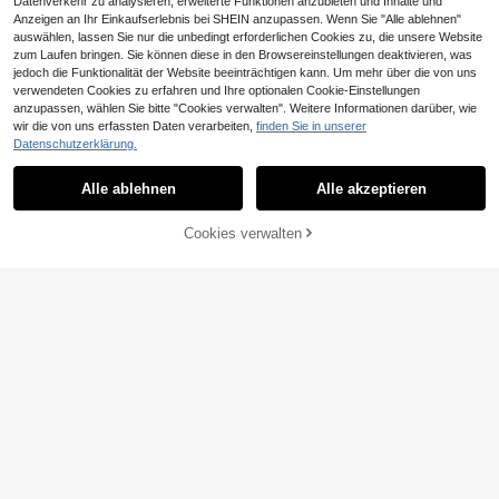
Datenverkehr zu analysieren, erweiterte Funktionen anzubieten und Inhalte und
Anzeigen an Ihr Einkaufserlebnis bei SHEIN anzupassen. Wenn Sie "Alle ablehnen"
auswählen, lassen Sie nur die unbedingt erforderlichen Cookies zu, die unsere Website
zum Laufen bringen. Sie können diese in den Browsereinstellungen deaktivieren, was
jedoch die Funktionalität der Website beeinträchtigen kann. Um mehr über die von uns
verwendeten Cookies zu erfahren und Ihre optionalen Cookie-Einstellungen
anzupassen, wählen Sie bitte "Cookies verwalten". Weitere Informationen darüber, wie
wir die von uns erfassten Daten verarbeiten,
finden Sie in unserer
Datenschutzerklärung.
Alle ablehnen
Alle akzeptieren
Cookies verwalten
ZUM WARENKORB HINZUFÜGEN