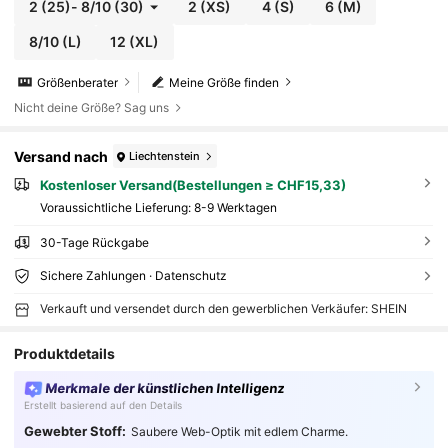
2
(25)
-
8/10
(30)
2
(XS)
4
(S)
6
(M)
Valentinstag, Urlaub, Y2K, Ausflüge, Abschlüsse un
d andere Anlässe
8/10
(L)
12
(XL)
Größenberater
Meine Größe finden
Nicht deine Größe? Sag uns
Versand nach
Liechtenstein
Kostenloser Versand(Bestellungen ≥ CHF15,33)
Voraussichtliche Lieferung:
8-9 Werktagen
30-Tage Rückgabe
Sichere Zahlungen · Datenschutz
Verkauft und versendet durch den gewerblichen Verkäufer: SHEIN
Produktdetails
Merkmale der künstlichen Intelligenz
Erstellt basierend auf den Details
Gewebter Stoff:
Saubere Web-Optik mit edlem Charme.