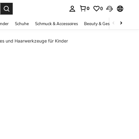
0
0
ess Enter to select.
inder
Schuhe
Schmuck & Accessoires
Beauty & Gesundheit
Gro
ires und Haarwerkzeuge für Kinder