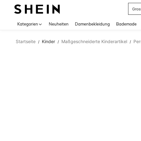
Gros
Use up 
Kategorien
Neuheiten
Damenbekleidung
Bademode
Startseite
Kinder
Maßgeschneiderte Kinderartikel
Per
/
/
/