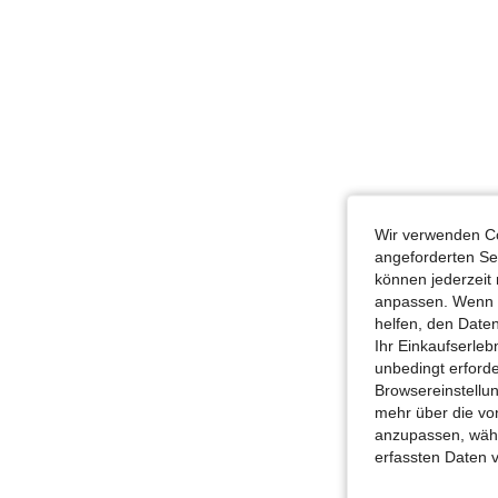
Wir verwenden Co
angeforderten Ser
können jederzeit 
anpassen. Wenn Si
helfen, den Date
Ihr Einkaufserle
unbedingt erford
Browsereinstellun
mehr über die vo
anzupassen, wähle
erfassten Daten 