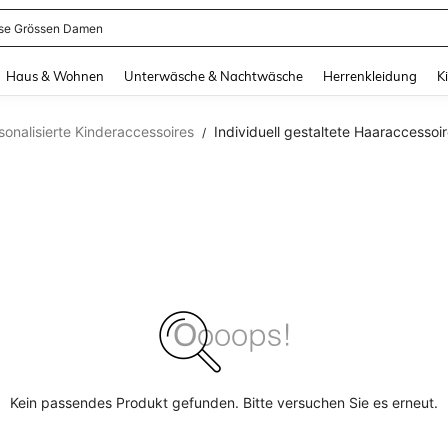
se Grössen Damen
and down arrow keys to navigate search Zuletzt gesucht and Suche und Finde. Pr
Haus & Wohnen
Unterwäsche & Nachtwäsche
Herrenkleidung
K
sonalisierte Kinderaccessoires
Individuell gestaltete Haaraccesso
/
Kein passendes Produkt gefunden. Bitte versuchen Sie es erneut.