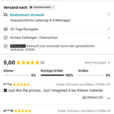
Versand nach
Liechtenstein
Kostenloser Versand
Voraussichtliche Lieferung:
8-9 Werktagen
30-Tage Rückgabe
Sichere Zahlungen · Datenschutz
Verkauft und versendet durch den gewerblichen
Marketplace
Verkäufer: SHEIN
5,00
(2)
Mehr anzeigen
Kleiner
Richtige Größe
Größer
0%
100%
0%
l***n
Farbe: Schwarz und Weiss / Größe: XS
Just
like
the
picture
,
but
i
imagined
it
be
thicker
material
Hilfreich
(0)
d***8
Farbe: Schwarz und Weiss / Größe: M