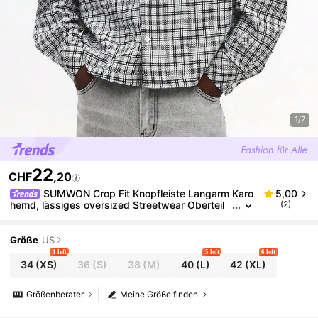
1/7
22
CHF
,20
SUMWON Crop Fit Knopfleiste Langarm Karo
5,00
hemd, lässiges oversized Streetwear Oberteil
(2)
mit Brusttaschen
Größe
US
1 left
5 left
6 left
34
(XS)
36
(S)
38
(M)
40
(L)
42
(XL)
Größenberater
Meine Größe finden