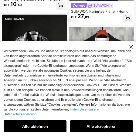
16
Langarm-Lässig Hemd mit Einzelkn
CHF
,49
SUMWON
opfleiste und Tasche, Flanellhemd f
SUMWON Kariertes Flanell-Hemd
ür Herren, Grunge-Stil, Herren Karo
27
mit Knöpfen, Langarm Arbeitshemd
hemd, Streetwear, Geschenk für Fre
CHF
,03
en, Winter Lässig Street Style Regul
und/Ehemann, Jahrestags-/Geburts
ar Fit, gebürstete Utility Übershirts
tagsgeschenk, Sommer-Urlaub, Ne
mit Fronttaschen
ujahr, Valentinstag
Wir verwenden Cookies und ähnliche Technologien auf unserer Website, um Ihnen den
von Ihnen angeforderten Service bereitzustellen und Ihnen das bestmögliche
Webseitenerlebnis zu bieten. Sie können jederzeit nach Ihrer Wahl "Alle ablehnen", "Alle
akzeptieren" oder Ihre Cookie-Einstellungen anpassen. Wenn Sie "Alle akzeptieren"
auswählen, werden wir alle optionalen Cookies setzen, die uns helfen, den
Datenverkehr zu analysieren, erweiterte Funktionen anzubieten und Inhalte und
Anzeigen an Ihr Einkaufserlebnis bei SHEIN anzupassen. Wenn Sie "Alle ablehnen"
auswählen, lassen Sie nur die unbedingt erforderlichen Cookies zu, die unsere Website
zum Laufen bringen. Sie können diese in den Browsereinstellungen deaktivieren, was
jedoch die Funktionalität der Website beeinträchtigen kann. Um mehr über die von uns
9
verwendeten Cookies zu erfahren und Ihre optionalen Cookie-Einstellungen
anzupassen, wählen Sie bitte "Cookies verwalten". Weitere Informationen darüber, wie
NEON BLANC
wir die von uns erfassten Daten verarbeiten,
finden Sie in unserer
NEON BLANC Herren kariertes Kur
Datenschutzerklärung.
23
zarmhemd mit Strass-Verzierung
Manfinity Homme Locker geschnitt
CHF
,99
17
enes Herren Karohemd mit grafisch
CHF
,49
-2%
CHF17,99
em Muster, Langarm, Kragen und au
Alle ablehnen
Alle akzeptieren
fgesetzter Tasche, T-Shirt nicht ent
halten, für Ausgehen, Herbst