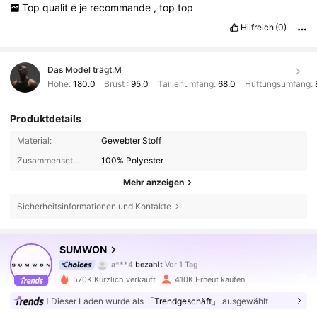
Top
qualit
é
je
recommande
,
top
top
Hilfreich
(0)
Das Model trägt:
M
Höhe:
180.0
Brust :
95.0
Taillenumfang:
68.0
Hüftungsumfang:
Produktdetails
Material:
Gewebter Stoff
Zusammensetzung:
100% Polyester
Mehr anzeigen
Sicherheitsinformationen und Kontakte
1M Follower
4,83
SUMWON
a***4
bezahlt
Vor 1 Tag
m***1
ist
Vor 5 Stunden
gefolgt
570K Kürzlich verkauft
410K Erneut kaufen
1M Follower
4,83
Dieser Laden wurde als
「Trendgeschäft」
ausgewählt