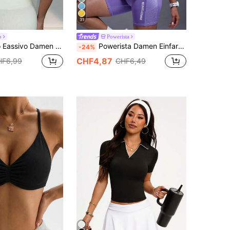
31
o
Powerista
rt-Tanktop mit hoher Elastizität, nahtlos, Rundhals, lässig
Powerista Damen Einfarbiges Rundhals Figurbetontes Casual & Sport Kurzarm T-Shirt
-24%
CHF4,87
HF6,99
CHF6,49