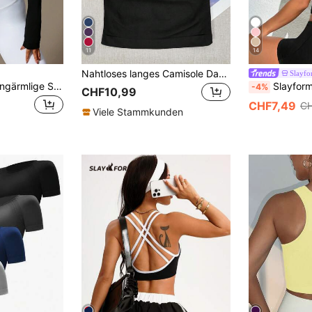
11
14
Nahtloses langes Camisole Damen Fitness Tanktop mit abnehmbarem BH, Sport Yoga Weste, Athleisure
Slayf
Eassivo Eassivo Langärmlige Spaghetti-Träger Crop Top Workout Tanktop
Slayform Slayform Farbiges sportliches Crop Top mit eingebautem 
-4%
CHF10,99
CHF7,49
CH
Viele Stammkunden