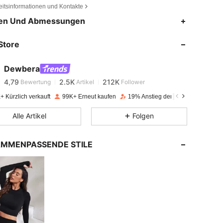
eitsinformationen und Kontakte
en Und Abmessungen
4,79
2.5K
212K
Store
4,79
2.5K
212K
Dewbera
4,79
2.5K
212K
Bewertung
Artikel
Follower
s***n
bezahlt
Vor 1 Tag
+ Kürzlich verkauft
99K+ Erneut kaufen
19% Anstieg der Follower
4,79
2.5K
212K
Alle Artikel
Folgen
4,79
2.5K
212K
MMENPASSENDE STILE
4,79
2.5K
212K
4,79
2.5K
212K