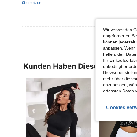
übersetzen
Wir verwenden Co
angeforderten Ser
können jederzeit 
anpassen. Wenn Si
helfen, den Date
Ihr Einkaufserle
Kunden Haben Diese Artikel A
unbedingt erford
Browsereinstellun
mehr über die vo
anzupassen, wähle
erfassten Daten 
Cookies verw