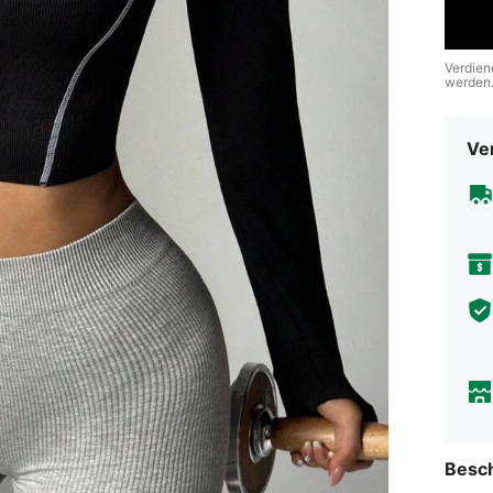
Verdien
werden
Ve
Besc