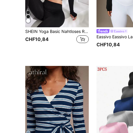
SHEIN Yoga Basic Nahtloses Raglanärmel Crop Sport T-Shirt, figurbetontes Kompressionsshirt für Frauen
Eassivo
CHF10,84
CHF10,84