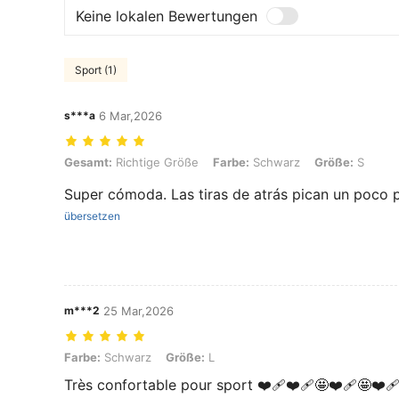
Keine lokalen Bewertungen
Sport (1)
s***a
6 Mar,2026
Gesamt: Richtige Größe, Farbe: Schwarz, Größe: S
Gesamt:
Richtige Größe
Farbe:
Schwarz
Größe:
S
Super cómoda. Las tiras de atrás pican un poco 
übersetzen
m***2
25 Mar,2026
Farbe: Schwarz, Größe: L
Farbe:
Schwarz
Größe:
L
Très confortable pour sport ❤️‍🩹❤️‍🩹🤩❤️‍🩹🤩❤️‍