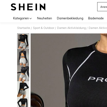
Anew
Use up 
Kategorien
Neuheiten
Damenbekleidung
Bademode
Startseite
Sport & Outdoor
Damen Aktivkleidung
Damen Aktivo
/
/
/