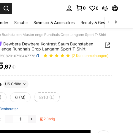
0
0
ess Enter to select.
inder
Schuhe
Schmuck & Accessoires
Beauty & Gesundheit
Gro
Buchstaben Muster enge Rundhals Crop Langarm Sport T-Shirt
Dewbera Dewbera Kontrast Saum Buchstaben
 enge Rundhals Crop Langarm Sport T-Shirt
t25082016728447776
(2 Kundenmeinungen)
5
,67
ICE AND AVAILABILITY
e
US Größe
)
6 (M)
8/10 (L)
ßenberater
:
2 übrig