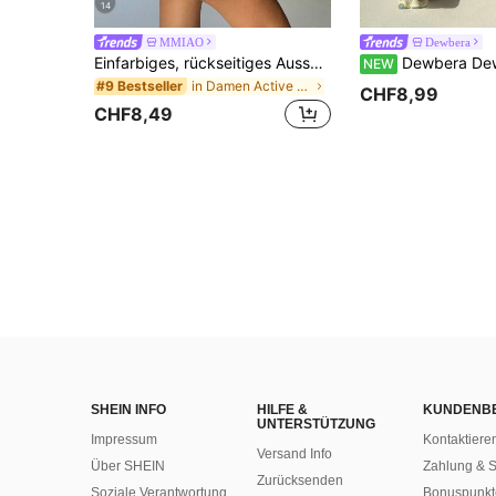
14
MMIAO
Dewbera
Einfarbiges, rückseitiges Ausschnitt-Sporttop, Fitness-Weste, Gaming-Outfit
Dewbera Dewbera Damen einf
NEW
in Damen Active Oberteile
#9 Bestseller
CHF8,99
CHF8,49
SHEIN INFO
HILFE &
KUNDENB
UNTERSTÜTZUNG
Impressum
Kontaktiere
Versand Info
Über SHEIN
Zahlung & S
Zurücksenden
Soziale Verantwortung
Bonuspunkt