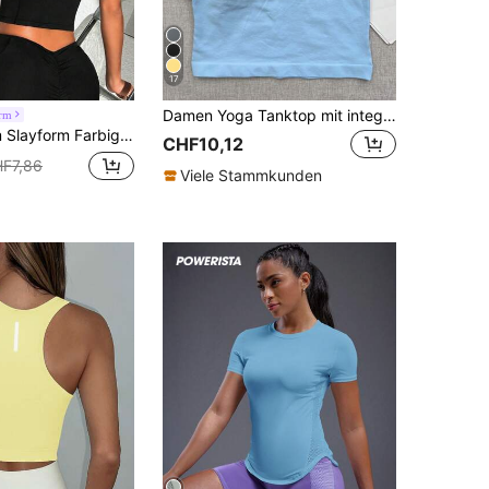
17
Damen Yoga Tanktop mit integrierten Cups, verstellbarem Schulterträger-Design Fitness Yoga Shirt, gerafftes Sport Tanktop für Fitnessstudio Training
orm
BH und Flughafen-Outfit anliegendes Shirt BH Push-up Sport-BH rückenfreier Sport-BH Sport-BH ohne Träger Sport-BH für Training
CHF10,12
F7,86
Viele Stammkunden