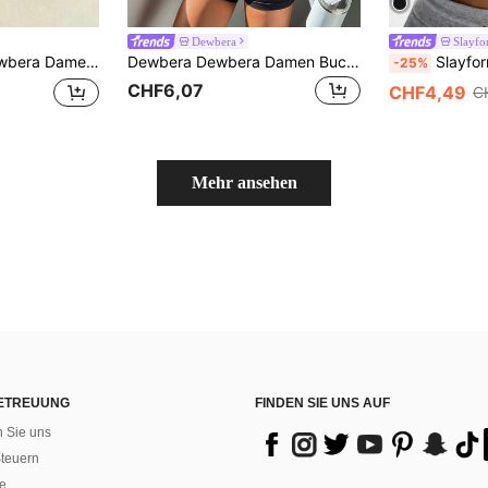
Dewbera
Slayf
arbiger nahtloser Sport-BH
Dewbera Dewbera Damen Buchstaben-Muster Ausschnitt Raglan Langarm Crop Sport T-Shirt
Slayform Slayform Damen 
-25%
CHF6,07
CHF4,49
C
Mehr ansehen
ETREUUNG
FINDEN SIE UNS AUF
n Sie uns
teuern
e