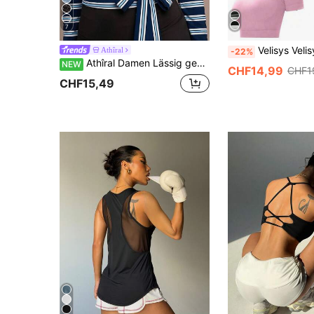
7
Velisys Velisys 3 Stücke Damen Einfarbiges Raglan Kurzarm Sport T-S
Athîral
-22%
Athîral Damen Lässig gestreiftes Muster Schnürung V-Ausschnitt figurbetontes elastisches Sport Top, tägliches Workout Fitness Outfit
NEW
CHF14,99
CHF1
CHF15,49