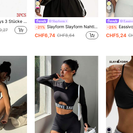
19
19
hirt, Figurbetontes Shirt, Gym Shirts, Kompressionsshirts für Damen
Slayform
Eassiv
Slayform Slayform Nahtloser, hochelastischer Sport-BH mit Kreuzrücken, rückenfreies Oberteil
Eassivo Eassivo Damen Spo
-21%
-25%
9,27
CHF6,74
CHF5,24
CHF8,64
C