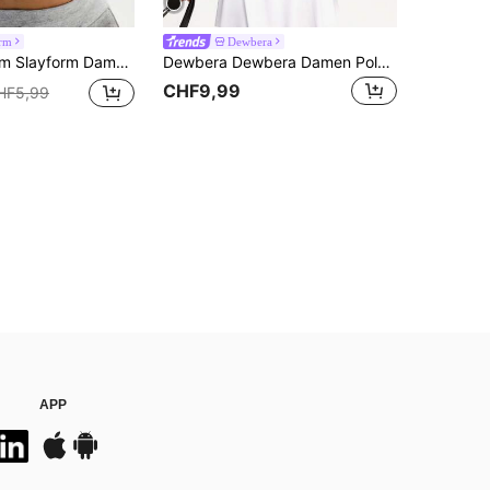
orm
Dewbera
Einfarbiger Plissee Lässig Vielseitig Alltags Sport-BH
Dewbera Dewbera Damen Polo Shirt mit kurzen Ärmeln, tailliert, atmungsaktiv
CHF9,99
HF5,99
APP