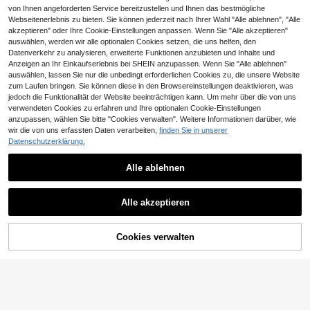
von Ihnen angeforderten Service bereitzustellen und Ihnen das bestmögliche
Webseitenerlebnis zu bieten. Sie können jederzeit nach Ihrer Wahl "Alle ablehnen", "Alle
akzeptieren" oder Ihre Cookie-Einstellungen anpassen. Wenn Sie "Alle akzeptieren"
auswählen, werden wir alle optionalen Cookies setzen, die uns helfen, den
Datenverkehr zu analysieren, erweiterte Funktionen anzubieten und Inhalte und
Anzeigen an Ihr Einkaufserlebnis bei SHEIN anzupassen. Wenn Sie "Alle ablehnen"
auswählen, lassen Sie nur die unbedingt erforderlichen Cookies zu, die unsere Website
zum Laufen bringen. Sie können diese in den Browsereinstellungen deaktivieren, was
jedoch die Funktionalität der Website beeinträchtigen kann. Um mehr über die von uns
verwendeten Cookies zu erfahren und Ihre optionalen Cookie-Einstellungen
anzupassen, wählen Sie bitte "Cookies verwalten". Weitere Informationen darüber, wie
wir die von uns erfassten Daten verarbeiten,
finden Sie in unserer
Datenschutzerklärung.
Flüssigsilikon Schlüsselanhänger H
4
ülle mit Schlüsselring für Camry RA
CHF
,51
V4 Highlander Corolla Avalon Venz
Alle ablehnen
a C-HR Sienna Tacoma Tundra, 36
0° Rundumschutz, stoßfest & versc
hleißfest, klares Sichtfenster Desig
1 Stück schwarze Silikon-Autoschl
Alle akzeptieren
n für einfache Bedienung
üssel Schutzhülle für VW Polo Golf
16 übrig
7 Tiguan, für SEAT Ateca Leon Ibiz
2
CHF
,44
a, für Skoda Fabia Kodiaq Karoq, st
oßfest
Cookies verwalten
ZUM WARENKORB HINZUFÜGEN