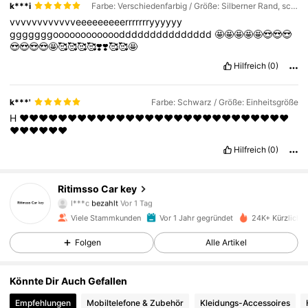
k***i
Farbe: Verschiedenfarbig / Größe: Silberner Rand, schwarz, 4 Tasten
vvvvvvvvvvvveeeeeeeeerrrrrrryyyyyy
gggggggooooooooooooddddddddddddddd
🤩🤩🤩🤩🤩😍😍😍
😍😍😍😍🤩🥰🥰🥰🥰❣️❣️🥰🥰🤩
Hilfreich
(0)
k***'
Farbe: Schwarz / Größe: Einheitsgröße
H
❤️❤️❤️❤️❤️❤️❤️❤️❤️❤️❤️❤️❤️❤️❤️❤️❤️❤️❤️❤️❤️❤️❤️❤️❤️❤️❤️❤️
❤️❤️❤️❤️❤️❤️
Hilfreich
(0)
Ritimsso Car key
1K Follower
4,89
l***c
bezahlt
Vor 1 Tag
f***0
ist
Vor 1 Tag
gefolgt
Viele Stammkunden
Vor 1 Jahr gegründet
24K+ Kürzlich v
1K Follower
4,89
Folgen
Alle Artikel
Könnte Dir Auch Gefallen
1K Follower
4,89
Empfehlungen
Mobiltelefone & Zubehör
Kleidungs-Accessoires