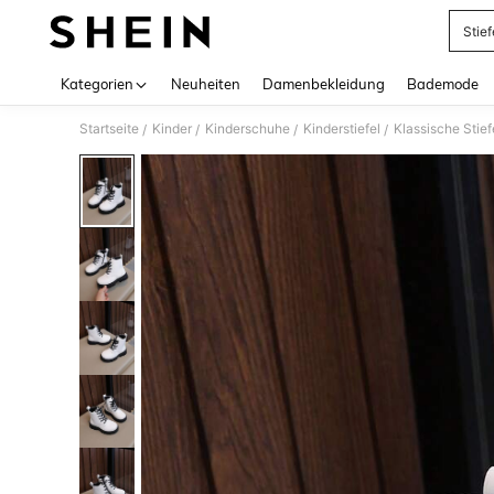
Stief
Use up 
Kategorien
Neuheiten
Damenbekleidung
Bademode
Startseite
Kinder
Kinderschuhe
Kinderstiefel
Klassische Stie
/
/
/
/