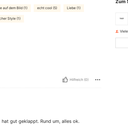
Zum 
e auf dem Bild (1)
echt cool (5)
Liebe (1)
cher Style (1)
Viel
Hilfreich (0)
 hat gut geklappt. Rund um, alles ok.