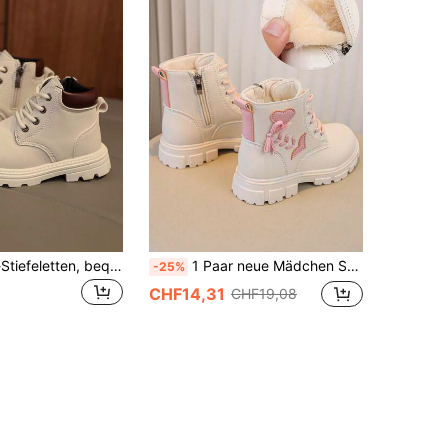
1 Paar Kinder-Stiefeletten, bequem aus weichem Wildleder-PU-Stoff, vorne geschnürt mit innerem Seitenreißverschluss-Design, runde Zehenpartie, weiche Sohle, britischer Stil, retro, warm, niedlich, geeignet für Jungen und Mädchen, für den täglichen Schulgebrauch, Herbst/Winter Neu
1 Paar neue Mädchen Stiefel mit Herz- und Schleifenkleedesign
-25%
CHF14,31
CHF19,08