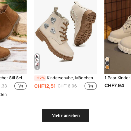
6
eißverschluss Knöchelstiefel
Kinderschuhe, Mädchen Outdoor Stiefel, Jungen Wanderstiefel
-22%
CHF7,94
CHF12,51
,38
CHF16,06
nden
Mehr ansehen