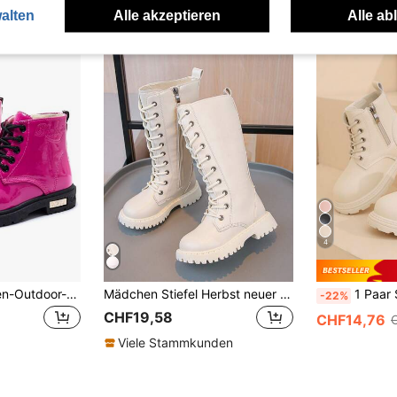
alten
Alle akzeptieren
Alle ab
4
Mädchen- & Jungen-Outdoor-Freizeitstiefel aus Kunstleder, Mädchen-Kurzstiefel mit Plüschfutter
Mädchen Stiefel Herbst neuer Stil Kinder High-Top Stiefel mittlere bis große Kinder Lässig lange Stiefel rutschfest flache Prinzessin Stiefel kleine Mädchen Seitenreißverschluss Motorradstiefel Campus Schüler Stiefel
1 Paar Stiefel bis zur Wade, weiches und bequemes PU-Gewebe, Innenseitenreißverschluss, Frontschnür
-22%
CHF19,58
CHF14,76
Viele Stammkunden