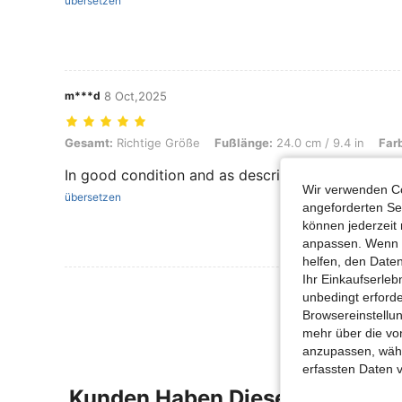
übersetzen
m***d
8 Oct,2025
Gesamt: Richtige Größe, Fußlänge: 24.0 cm / 9.4 in, Farbe: Weiss, 
Gesamt:
Richtige Größe
Fußlänge:
24.0 cm / 9.4 in
Far
In good condition and as described
Wir verwenden Co
übersetzen
angeforderten Ser
können jederzeit 
anpassen. Wenn Si
helfen, den Date
Ihr Einkaufserle
Mehr Bewertung
unbedingt erford
Browsereinstellun
mehr über die vo
anzupassen, wähle
erfassten Daten 
Kunden Haben Diese Artikel A