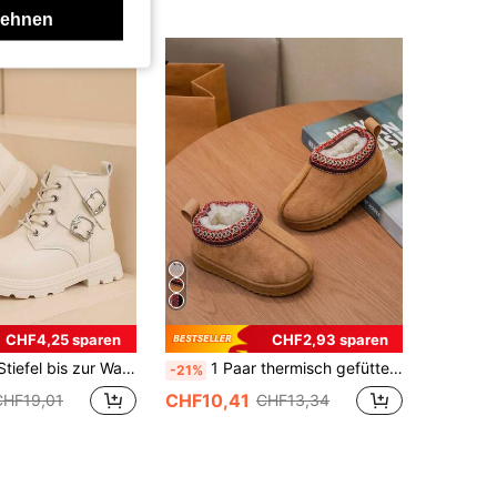
lehnen
CHF4,25 sparen
CHF2,93 sparen
ung, minimalistisches Design, runde Zehenpartie, weiche Sohle, seitliche Metall-Schnallen-Dekoration, modische und süße Mädchen-Stiefeletten, geeignet für tägliche Lässig, Party, Campus, Outdoor-Tragen, Herbst/Winter neuer Stil
1 Paar thermisch gefütterte Kinder-Stiefeletten, ultra dicke Plüsch-Schneestiefel für Kinder mit gewebtem Dekor, modische Slip-On-Stiefel für Jungen und Mädchen, geeignet für Innen- und Außenbereich, Skifahren, Festivals und Winter-Alltagsoutfits. (Größe fällt eine halbe Nummer klein aus, Empfehlung: eine Nummer größer kaufen)
-21%
CHF10,41
CHF19,01
CHF13,34