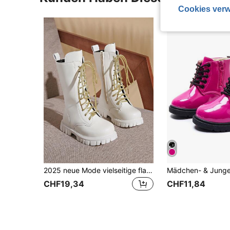
Cookies verw
2025 neue Mode vielseitige flache Knöchelstiefel, Stiefel bis zur Mitte des Wades für Mädchen, Teenager Reitstiefel
CHF19,34
CHF11,84