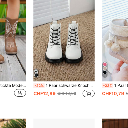
4
Kinder Vintage bestickte Mode Western Stiefel, spitz zulaufende Zehenpartie, klobiger Absatz, leichte Seitenreißverschluss Wadenhöhe Mode, weiche Sohle, weiche Oberfläche Kinder Performance Kostüm Stiefel, Kinder Feiertagsstiefel [Es wird empfohlen, eine Nummer größer zu wählen, die Größe fällt klein aus] Weihnachten, Kindergeschenke, Schuhe für Kinder, Mädchengeschenke, Stiefel, Kniehohe Stiefel, Chelsea, Kinder Absätze,
1 Paar schwarze Knöchelstiefel, einfarbig weiches PU-Material mit Farbblock-Patchwork, Reißverschluss an der Innenseite, runde Zehenpartie, warme dicke Sohle mit Höhenzunahme, modische süße lässige britische College-Stil Prinzessinnenstiefel bis zur Wade, geeignet für 3-12 Jahre alte Jungen und Mädchen Schüler, für den täglichen Campus- und Outdoor-Gebrauch, Herbst/Winter Neuankömmling
1 Paar Kinderstiefel, khakifarbene Plüschfell-Sch
-22%
-22%
CHF12,89
CHF10,79
CHF16,60