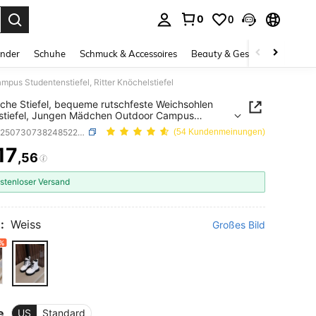
0
0
ess Enter to select.
inder
Schuhe
Schmuck & Accessoires
Beauty & Gesundheit
Gro
pus Studentenstiefel, Ritter Knöchelstiefel
sche Stiefel, bequeme rutschfeste Weichsohlen
stiefel, Jungen Mädchen Outdoor Campus
enstiefel, Ritter Knöchelstiefel
SKU: sk25073073824852255
(54 Kundenmeinungen)
17
,56
ICE AND AVAILABILITY
stenloser Versand
:
Weiss
Großes Bild
8%
e
US
Standard