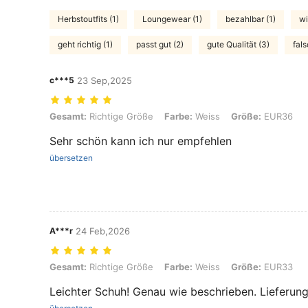
Herbstoutfits (1)
Loungewear (1)
bezahlbar (1)
wi
geht richtig (1)
passt gut (2)
gute Qualität (3)
fals
c***5
23 Sep,2025
Gesamt: Richtige Größe, Farbe: Weiss, Größe: EUR36
Gesamt:
Richtige Größe
Farbe:
Weiss
Größe:
EUR36
Sehr schön kann ich nur empfehlen
übersetzen
A***r
24 Feb,2026
Gesamt: Richtige Größe, Farbe: Weiss, Größe: EUR33
Gesamt:
Richtige Größe
Farbe:
Weiss
Größe:
EUR33
Leichter Schuh! Genau wie beschrieben. Lieferung