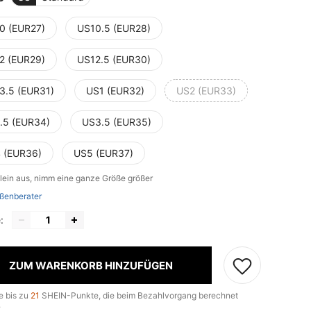
0 (EUR27)
US10.5 (EUR28)
2 (EUR29)
US12.5 (EUR30)
3.5 (EUR31)
US1 (EUR32)
US2 (EUR33)
.5 (EUR34)
US3.5 (EUR35)
 (EUR36)
US5 (EUR37)
klein aus, nimm eine ganze Größe größer
ßenberater
:
ZUM WARENKORB HINZUFÜGEN
e bis zu
21
SHEIN-Punkte, die beim Bezahlvorgang berechnet
.