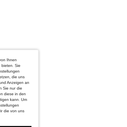
4,87
33
1.3K
von Ihnen
 bieten. Sie
nstellungen
etzen, die uns
 und Anzeigen an
 Sie nur die
n diese in den
htigen kann. Um
nstellungen
ir die von uns