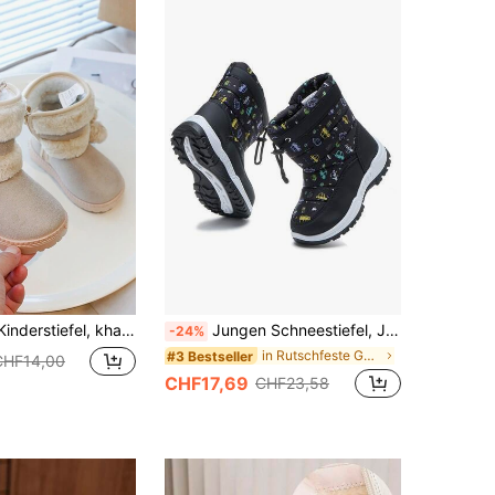
neestiefel, weiche Sohle rutschfest, mittelhoch Design geeignet für Jungen & Mädchen Outdoor, Party, Reise, Winter
Jungen Schneestiefel, Jungen Outdoor Schuhe, Jungen Modeschuhe, Jungen Schuhe, Mädchen Schneestiefel, Jungen und Mädchen Schneestiefel
-24%
in Rutschfeste Gummi-Außensohle Kinderstiefel
#3 Bestseller
CHF14,00
CHF17,69
CHF23,58