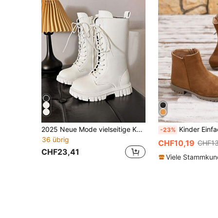
2025 Neue Mode vielseitige Kniehohe Flache Reitstiefel für Mädchen
Kinder Einfacher Stil Seitenr
-23%
36 übrig
CHF10,19
CHF13
CHF23,41
Viele Stammku