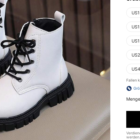
US1
US1
US1
US2
US4
Fallen 
Grö
Menge
Verdien
werden