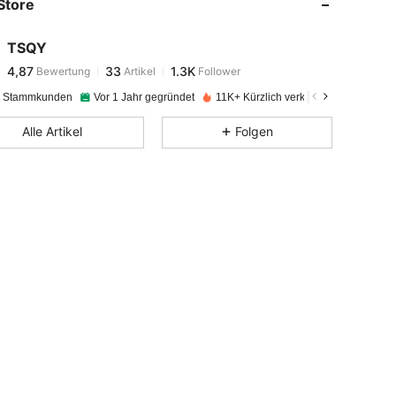
Store
4,87
33
1.3K
TSQY
4,87
33
1.3K
Bewertung
Artikel
Follower
d***m
bezahlt
Vor 1 Tag
e Stammkunden
Vor 1 Jahr gegründet
11K+ Kürzlich verkauft
4,87
33
1.3K
Alle Artikel
Folgen
4,87
33
1.3K
4,87
33
1.3K
4,87
33
1.3K
4,87
33
1.3K
4,87
33
1.3K