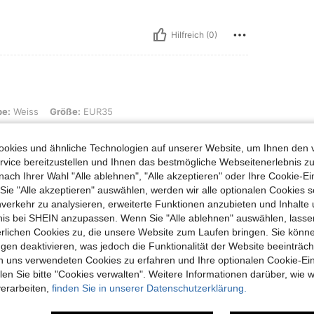
Hilfreich (0)
Größe: EUR35
be:
Weiss
Größe:
EUR35
okies und ähnliche Technologien auf unserer Website, um Ihnen den 
vice bereitzustellen und Ihnen das bestmögliche Webseitenerlebnis zu
nach Ihrer Wahl "Alle ablehnen", "Alle akzeptieren" oder Ihre Cookie-Ei
Hilfreich (1)
e "Alle akzeptieren" auswählen, werden wir alle optionalen Cookies s
nverkehr zu analysieren, erweiterte Funktionen anzubieten und Inhalte
bnis bei SHEIN anzupassen. Wenn Sie "Alle ablehnen" auswählen, lassen
en Ansehen
erlichen Cookies zu, die unsere Website zum Laufen bringen. Sie könne
gen deaktivieren, was jedoch die Funktionalität der Website beeinträc
n uns verwendeten Cookies zu erfahren und Ihre optionalen Cookie-Ei
n Sie bitte "Cookies verwalten". Weitere Informationen darüber, wie w
verarbeiten,
finden Sie in unserer Datenschutzerklärung.
uch Angeschaut