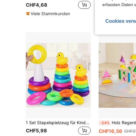
CHF4,68
CHF6,78
erfassten Daten 
Viele Stammkunden
Viele Stammku
Cookies verw
1 Set Stapelspielzeug für Kinder, Montessori Lernspielzeug für frühe Bildung, Farbenerkennung Geschenk (Zufällige Farbe)
Holz Regenbogen farbige Schattenwürfel für Kinder, Acryl bunte transparente Formerkennungs-Sortier-Bauklötz
-24%
CHF5,98
CHF16,56
CHF2