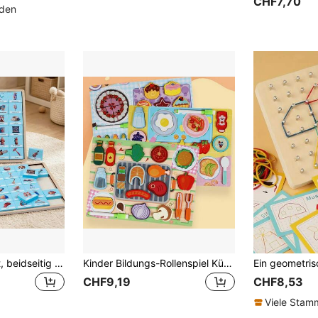
CHF7,70
nden
Kinderpuzzle-Brett, beidseitig thematische Zuordnungspuzzles, 6 Themen einschließlich Buchstabenerkennung, Bauklötze, Montessori Frühförderungsspielzeug
Kinder Bildungs-Rollenspiel Küchen Spielzeug Set, Holz Realistische Gemüse, Brot, Obst Schneid Spielessen, interaktives Desktop Spielzeug
CHF9,19
CHF8,53
Viele Sta