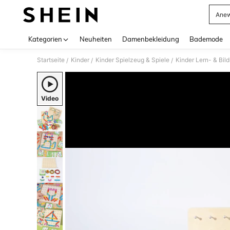
Anew
Use up 
Kategorien
Neuheiten
Damenbekleidung
Bademode
Startseite
Kinder
Kinder Spielzeug & Spiele
Kinder Lern- & Bil
/
/
/
Video