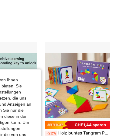
4,88
82
1.2K
4,88
82
1.2K
4,88
82
1.2K
von Ihnen
 bieten. Sie
nstellungen
etzen, die uns
 und Anzeigen an
 Sie nur die
n diese in den
htigen kann. Um
CHF1,44 sparen
nstellungen
Kinder Apfel Schlüssel Entsperrspielzeug Digitales kognitives Spielzeug Digitales Buchstaben Entsperrspiel Tier Obst Karten Zuordnungsspiel (Inklusive Schloss Fünf Schlüssel Fünf Karten Zehn)
Holz buntes Tangram Puzzle Brett, Bildungsspielzeug zur Entwicklung von intellektuellen, numerischen, alphabetischen, geometrischen Formen, Gedächtnis, logischem Denken und Schlussfolgerungsfähigkeiten
-22%
ir die von uns