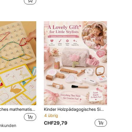
Ein geometrisches mathematisches Lernspielzeug aus Holz mit Nagelbrett zur Konstruktion von Formen gemäß den 30 doppelseitigen Karten mit 10 großen, 20 mittleren und 20 kleinen Gummibänder. Dies bietet eine effektive Übung für Kinder zur Entwicklung ihres Denkens, ihrer räumlichen Orientierung, Kreativität und Vorstellungskraft.
Kinder Holzpädagogisches Simulationsmädchen Make-up Tasche Eltern-Kind Interaktionsset Rollenspiel Spielzeug. Pädagogisches Simulationsmädchen Make-up Tasche Eltern-Kind Interaktions Herzförmiges Schminktisch Set Rollenspiel Spielzeug
4 übrig
CHF29,79
mmkunden