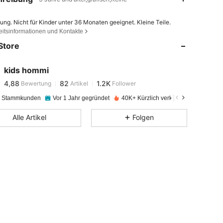
ung. Nicht für Kinder unter 36 Monaten geeignet. Kleine Teile.
4,88
82
1.2K
eitsinformationen und Kontakte
Store
4,88
82
1.2K
kids hommi
4,88
82
1.2K
Bewertung
Artikel
Follower
e Stammkunden
Vor 1 Jahr gegründet
40K+ Kürzlich verkauft
4,88
82
1.2K
Alle Artikel
Folgen
4,88
82
1.2K
4,88
82
1.2K
4,88
82
1.2K