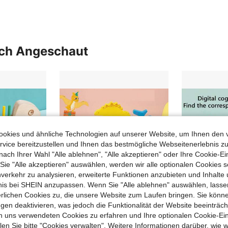
uch Angeschaut
okies und ähnliche Technologien auf unserer Website, um Ihnen den 
vice bereitzustellen und Ihnen das bestmögliche Webseitenerlebnis zu
nach Ihrer Wahl "Alle ablehnen", "Alle akzeptieren" oder Ihre Cookie-Ei
e "Alle akzeptieren" auswählen, werden wir alle optionalen Cookies s
nverkehr zu analysieren, erweiterte Funktionen anzubieten und Inhalte
bnis bei SHEIN anzupassen. Wenn Sie "Alle ablehnen" auswählen, lassen
erlichen Cookies zu, die unsere Website zum Laufen bringen. Sie könne
gen deaktivieren, was jedoch die Funktionalität der Website beeinträc
n uns verwendeten Cookies zu erfahren und Ihre optionalen Cookie-Ei
Farb-Matching Peg Solitaire Spiel, 30 beidseitig bedruckte Kartenpaare mit 60 Übungen, verbessert Feinmotorik und logisches Denken, Fischgräten-Peg-Spielzeug
Holz Dinosaurier Stapelturm Bauklötze Spielzeug, Balance & Fokus Trainings Spielzeug, Eltern-Kind interaktives Partyspielzeug, geeignet für Kinder von 2-5 Jahren, Geschenk für Feiertage
-24%
n Sie bitte "Cookies verwalten". Weitere Informationen darüber, wie w