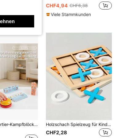
CHF4,94
CHF6,38
Viele Stammkunden
lehnen
Kinder Tier Sortier-Kampfblöcke, Puzzle Lernspielzeug, interaktives Brettspiel mit Glocken für Eltern und Kind
Holzschach Spielzeug für Kinder Puzzlespiel XO Doppelspiel Eltern-Kind-Interaktion empfiehlt traditionelles Desktop-Schach Weihnachts-, Halloween- und Erntedankfestgeschenk
CHF2,28