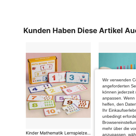
Kunden Haben Diese Artikel A
Wir verwenden Co
angeforderten Ser
können jederzeit 
anpassen. Wenn Si
helfen, den Date
Ihr Einkaufserle
unbedingt erford
Browsereinstellun
mehr über die vo
Kinder Mathematik Lernspielzeug Zahlen Zuordnungspuzzle, Zahlenerkennung, Mengenpaare, Mathematik Frühförderung Spielzeug für Zuhause, Rechenfertigkeiten Entwicklungspuzzle, für Kinder von 2-5 Jahren, Geschenk zum Kindertag, Geschenk für den Kindergarten
anzupassen, wähle