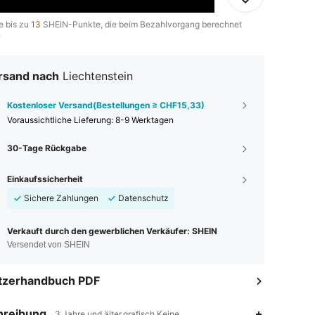
e bis zu
13
SHEIN-Punkte, die beim Bezahlvorgang berechnet
.
rsand nach
Liechtenstein
Kostenloser Versand(Bestellungen ≥ CHF15,33)
Voraussichtliche Lieferung:
8-9 Werktagen
30-Tage Rückgabe
Einkaufssicherheit
Sichere Zahlungen
Datenschutz
Verkauft durch den gewerblichen Verkäufer: SHEIN
Versendet von SHEIN
tzerhandbuch PDF
hreibung
3 Jahre und älter,grafisch,Keine