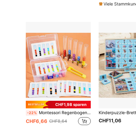
Viele Stammku
CHF1,98 sparen
Montessori Regenbogen Reagenzglas Perlen Sortier-Set, Montessori Frühkindliche Bildung Kognitive Zuordnungs- und Sortier-Spielzeug, Farberkennungsübung, Hand-Auge-Koordination, Hands-On Fähigkeitentraining, Eltern-Kind-Interaktion, ideales Geschenk für Jungen und Mädchen. Enthält 5 Reagenzgläser, 40 bunte Holzperlen, 1 Clip, 24 doppelseitige Karten und eine PVC-Aufbewahrungsbox. Geeignet für die Schulanfang, ein ideales Geschenk für Kinder.
-22%
CHF11,06
CHF6,66
CHF8,64