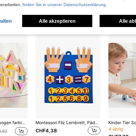
12 übrig
verarbeiten,
finden Sie in unserer Datenschutzerklärung.
CHF4,04
CHF5,38
CHF8,91
nden
Viele Stammkunden
alten
Alle akzeptieren
Alle ab
e Spielzeug, kreative Konstruktion, Eltern-Kind interaktives Spielzeug, Logiktraining Spielzeug
Montessori Filz Lernbrett, Pädagogisches DIY Spielzeug für Kinder, Additions- und Subtraktions-Fingerrechnen Lehrboard
4 übrig
CHF4,38
1,82