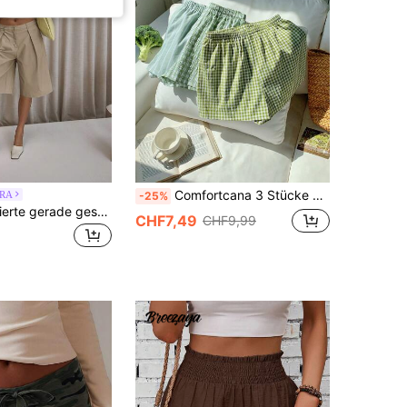
Comfortcana 3 Stücke Lässig Set mit grünen Karo- und gestreiften Shorts, Sommer
RA
-25%
MUSERA Plissierte gerade geschnittene maßgeschneiderte langbeinige Shorts, nur klassisch, sexy, Streetwear, Nachtausgang, Party, elegant, Sommer, Lässig, Urlaub
CHF7,49
CHF9,99