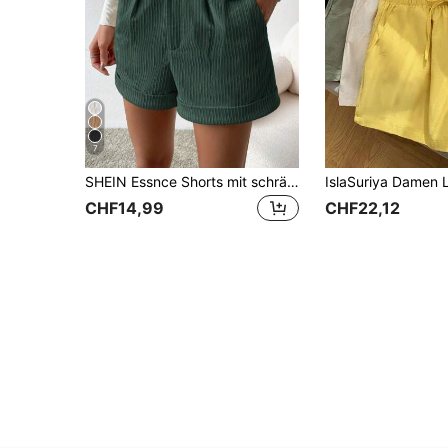
7
SHEIN Essnce Shorts mit schrägen Taschen, gerolltem Saum,
CHF14,99
CHF22,12