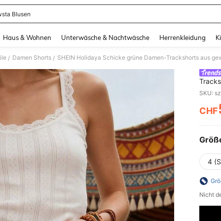
sta Blusen
and down arrow keys to navigate search Zuletzt gesucht and Suche und Finde. Pr
Haus & Wohnen
Unterwäsche & Nachtwäsche
Herrenkleidung
K
ile
Damen Shorts
SHEIN Holidaya Schicke grüne Damen-Trackshorts aus gewebt
/
/
Tracks
schlic
SKU: s
CHF
PR
Größ
4 (S
Grö
Nicht d