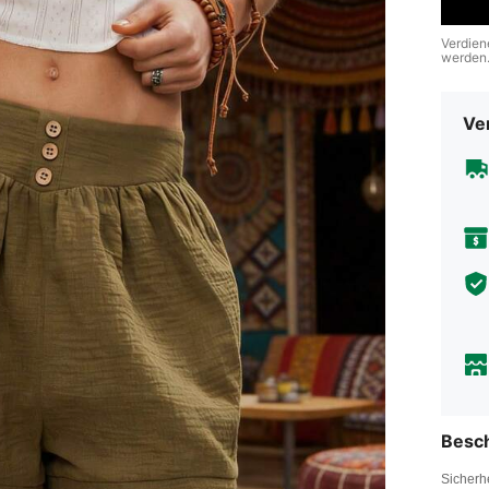
Verdien
werden
Ve
Besc
Sicherh