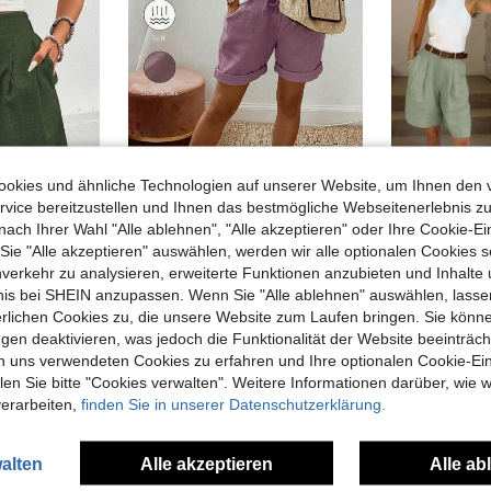
okies und ähnliche Technologien auf unserer Website, um Ihnen den 
vice bereitzustellen und Ihnen das bestmögliche Webseitenerlebnis zu
nach Ihrer Wahl "Alle ablehnen", "Alle akzeptieren" oder Ihre Cookie-Ei
29
e "Alle akzeptieren" auswählen, werden wir alle optionalen Cookies s
SHEIN LUNE Damen einfarbige plissierte Taschen Loose Lässig Shorts
nverkehr zu analysieren, erweiterte Funktionen anzubieten und Inhalte
Breezaya
Easow
SHEIN Holidaya Damen Sommer Neue Baumwolle Leinen Lässig Kordelzug Umgeschlagener Saum Shorts, mit Baumwolle Leinen strukturiertem Gewebe, kombiniert mit elastischem Taillenzug Design und umgeschlagenem Saum Details, für einen entspannten aber stilvollen Look, geeignet für tägliche Ausflüge, Urlaub oder leichte Lässig Anlässe, ein vielseitiges Teil in der Kategorie Lässig Kordelzug Shorts, elegante Hose in Khaki Farbe und weite Schlankheits Hosen.
-4%
bnis bei SHEIN anzupassen. Wenn Sie "Alle ablehnen" auswählen, lassen
erlichen Cookies zu, die unsere Website zum Laufen bringen. Sie könne
CHF11,24
CHF11,99
CHF12,49
gen deaktivieren, was jedoch die Funktionalität der Website beeinträc
n uns verwendeten Cookies zu erfahren und Ihre optionalen Cookie-Ei
n Sie bitte "Cookies verwalten". Weitere Informationen darüber, wie w
verarbeiten,
finden Sie in unserer Datenschutzerklärung.
alten
Alle akzeptieren
Alle ab