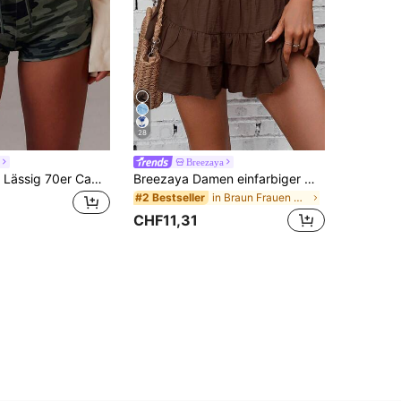
28
Breezaya
Athîral Damen Lässig 70er Camouflage Strick Elastisch Bedruckte Shorts, Sommer Strand Urlaub Feiertag Badeanzug Mini Shorts, Lässig Slim Fit Umschlag Y2K Shorts
Breezaya Damen einfarbiger Wickelrock mit Rüschensaum, Urlaub
in Braun Frauen Unterteile
#2 Bestseller
CHF11,31