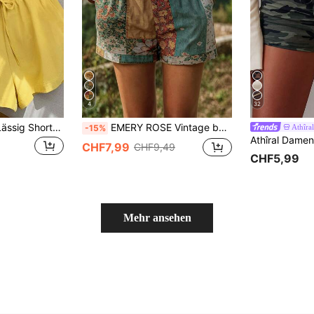
4
32
IslaSuriya Damen Lässig Shorts mit Kordel, Farben Schwarz, Grün, Gelb, Khaki, geeignet für den Sommer Outdoor
EMERY ROSE Vintage botanischer Muster Shorts mit elastischem Bund und Kordelzug, geeignet für den Alltag, den Arbeitsweg und den Urlaub
Athîral
-15%
CHF7,99
CHF9,49
CHF5,99
Mehr ansehen