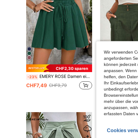
Wir verwenden Co
angeforderten Ser
können jederzeit 
22
CHF2,30 sparen
anpassen. Wenn Si
EMERY ROSE Damen einfarbige modische Sommershorts
helfen, den Date
-23%
Ihr Einkaufserle
CHF9,99
CHF7,49
CHF9,79
unbedingt erford
Browsereinstellun
mehr über die vo
anzupassen, wähle
erfassten Daten 
Cookies verw