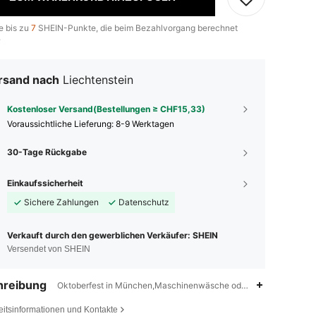
e bis zu
7
SHEIN-Punkte, die beim Bezahlvorgang berechnet
.
rsand nach
Liechtenstein
Kostenloser Versand(Bestellungen ≥ CHF15,33)
Voraussichtliche Lieferung:
8-9 Werktagen
30-Tage Rückgabe
Einkaufssicherheit
Sichere Zahlungen
Datenschutz
Verkauft durch den gewerblichen Verkäufer: SHEIN
Versendet von SHEIN
hreibung
Oktoberfest in München,Maschinenwäsche oder professionelle c
eitsinformationen und Kontakte