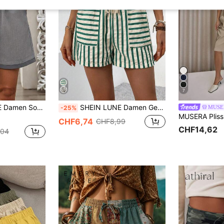
7
e Elastische Taille Schräge Tasche Shorts
SHEIN LUNE Damen Gestreifte Lässig Shorts, modisch für den Sommer
MUSE
-25%
CHF6,74
CHF8,99
CHF14,62
,04