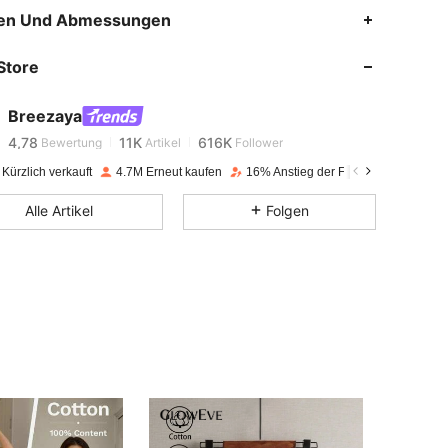
en Und Abmessungen
4,78
11K
616K
Store
4,78
11K
616K
Breezaya
4,78
11K
616K
Bewertung
Artikel
Follower
Kürzlich verkauft
4.7M Erneut kaufen
16% Anstieg der Follower
4,78
11K
616K
Alle Artikel
Folgen
4,78
11K
616K
4,78
11K
616K
4,78
11K
616K
4,78
11K
616K