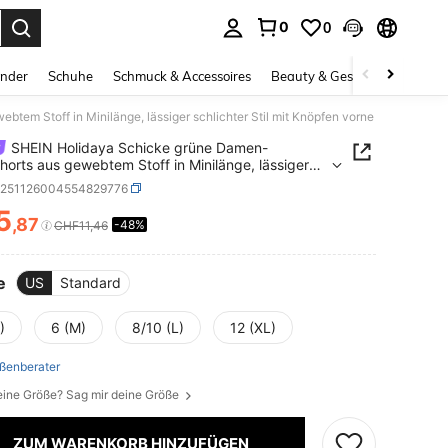
0
0
ess Enter to select.
inder
Schuhe
Schmuck & Accessoires
Beauty & Gesundheit
Gro
em Stoff in Minilänge, lässiger schlichter Stil mit Knöpfen vorne
SHEIN Holidaya Schicke grüne Damen-
horts aus gewebtem Stoff in Minilänge, lässiger
hter Stil mit Knöpfen vorne
z251126004554829776
5
,87
-48%
ICE AND AVAILABILITY
CHF11,46
e
US
Standard
)
6 (M)
8/10 (L)
12 (XL)
ßenberater
eine Größe? Sag mir deine Größe
ZUM WARENKORB HINZUFÜGEN