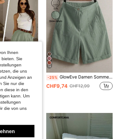
4,78
11K
616K
4,78
11K
616K
von Ihnen
 bieten. Sie
nstellungen
14
etzen, die uns
GlowEve Damen Sommer Lässig vielseitige einfarbige Leinen Shorts
 und Anzeigen an
a
-25%
Easowa Herbst Casual Pendler Bermuda Shorts, Baumwollstoff, bequeme khakifarbene lange Shorts für Frauen mit Taschen und Reißverschluss, geeignet für Vintage-Stil, Büro, Pendeln und tägliche Unternehmungen
 Sie nur die
CHF9,74
CHF12,99
n diese in den
htigen kann. Um
nstellungen
ir die von uns
lehnen