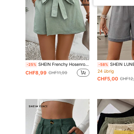
SHEIN Frenchy Hosenrock mit einfarbig Gürtel, Wickel vorne,
SHEIN LUNE Damen Sommer Lässig Kontrast Farb
-25%
-58%
24 übrig
CHF8,99
CHF11,99
CHF5,00
CHF12