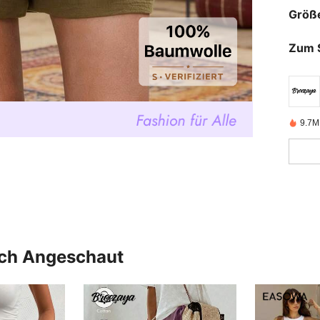
Größ
Zum 
9.7M 
uch Angeschaut